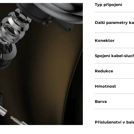
Typ připojení
Další parametry k
Konektor
Spojení kabel-sluc
Redukce
Hmotnost
Barva
Příslušenství v bal