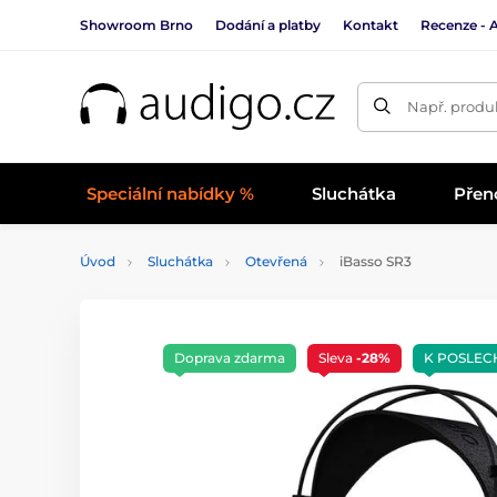
Showroom Brno
Dodání a platby
Kontakt
Recenze - 
Např. produk
Speciální nabídky %
Sluchátka
Přen
Úvod
Sluchátka
Otevřená
iBasso SR3
Doprava zdarma
Sleva
-28%
K POSLEC