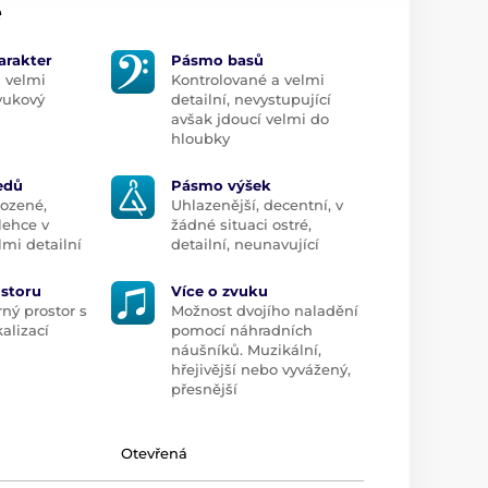
e
arakter
Pásmo basů
a velmi
Kontrolované a velmi
vukový
detailní, nevystupující
avšak jdoucí velmi do
hloubky
edů
Pásmo výšek
rozené,
Uhlazenější, decentní, v
lehce v
žádné situaci ostré,
lmi detailní
detailní, neunavující
ostoru
Více o zvuku
ý prostor s
Možnost dvojího naladění
alizací
pomocí náhradních
náušníků. Muzikální,
hřejivější nebo vyvážený,
přesnější
Otevřená