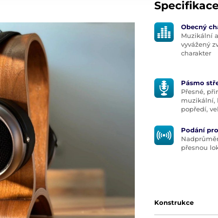
Specifikac
Obecný ch
Muzikální 
vyvážený z
charakter
Pásmo stř
Přesné, při
muzikální, 
popředí, ve
Podání pr
Nadprůměrn
přesnou lok
Konstrukce