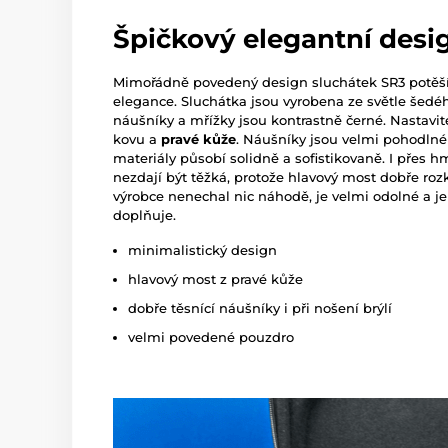
Špičkový elegantní desi
Mimořádně povedený design sluchátek SR3 potěš
elegance. Sluchátka jsou vyrobena ze světle šedéh
náušníky a mřížky jsou kontrastně černé. Nastavi
kovu a
pravé kůže
. Náušníky jsou velmi pohodlné a
materiály působí solidně a sofistikovaně. I přes 
nezdají být těžká, protože hlavový most dobře roz
výrobce nenechal nic náhodě, je velmi odolné a je
doplňuje.
minimalistický design
hlavový most z pravé kůže
dobře těsnící náušníky i při nošení brýlí
velmi povedené pouzdro