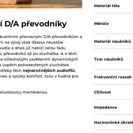
Materiál těla
ní D/A převodníky
Měniče
 kvalitním přenosným D/A převodníkům a
Materiál náušníků
 na vývoj však iBasso neustále
udia a dnes již nabízí celou řadu
, převodníků až po sluchátka. A o těch
Tvar náušníků
k se silikonovým zavěšením dynamických
a úspěch polootevřených sluchátek
otřeby těch
nejnáročnějších audiofilů
.
dnes a vysoký komfort. Jsou v hodná pro
Frekvenční rozsah
Citlivost
ocelulózovou membránou
Impedance
Harmonické zkresl