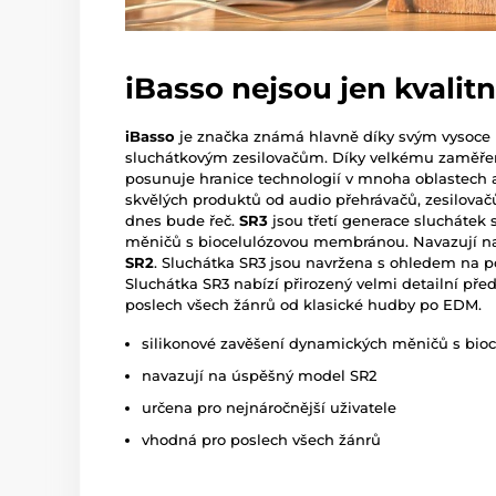
iBasso nejsou jen kvalit
iBasso
je značka známá hlavně díky svým vysoce
sluchátkovým zesilovačům. Díky velkému zaměření
posunuje hranice technologií v mnoha oblastech a
skvělých produktů od audio přehrávačů, zesilovačů
dnes bude řeč.
SR3
jsou třetí generace slucháte
měničů s biocelulózovou membránou. N
avazují n
SR2
.
Sluchátka SR3 jsou navržena s ohledem na p
Sluchátka SR3 nabízí přirozený velmi detailní pře
poslech všech žánrů od klasické hudby po EDM.
silikonové zavěšení dynamických měničů s bi
navazují na úspěšný model SR2
určena pro nejnáročnější uživatele
vhodná pro poslech všech žánrů