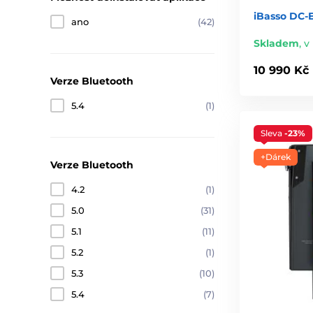
iBasso DC-E
ano
(42)
Skladem
,
v 
10 990 Kč
Verze Bluetooth
5.4
(1)
Sleva
-23%
+Dárek
Verze Bluetooth
4.2
(1)
5.0
(31)
5.1
(11)
5.2
(1)
5.3
(10)
5.4
(7)