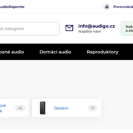
AudioReporter
Porovnává
info@audigo.cz
Nak
t, kategorie
a zí
Napište nám
osné audio
Domácí audio
Reproduktory
ové
Ostatní
46
17
če