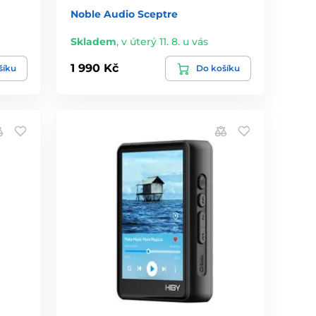
Noble Audio Sceptre
Skladem
,
v úterý 11. 8. u vás
1 990 Kč
šíku
Do košíku