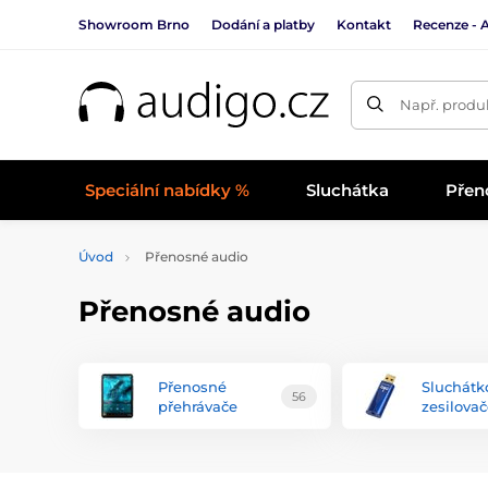
Showroom Brno
Dodání a platby
Kontakt
Recenze - 
Např. produk
Speciální nabídky %
Sluchátka
Přen
Úvod
Přenosné audio
Přenosné audio
Přenosné
Sluchátk
56
přehrávače
zesilova