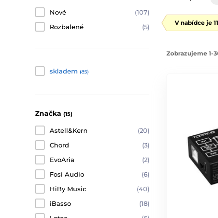
Nové
(107)
V nabídce je 1
Rozbalené
(5)
Zobrazujeme 1-30
skladem
(85)
Značka
(15)
Astell&Kern
(20)
Chord
(3)
EvoAria
(2)
Fosi Audio
(6)
HiBy Music
(40)
iBasso
(18)