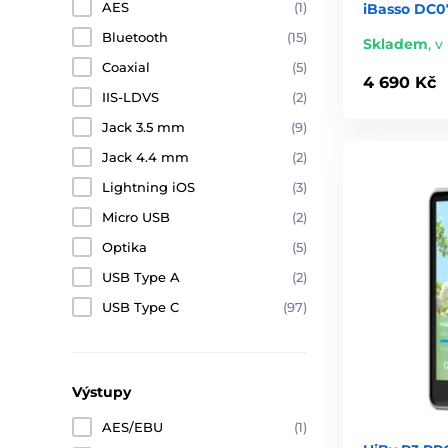
AES
(1)
iBasso DC0
Bluetooth
(15)
Skladem
,
v 
Coaxial
(5)
4 690 Kč
IIS-LDVS
(2)
Jack 3.5 mm
(9)
Jack 4.4 mm
(2)
Lightning iOS
(3)
Micro USB
(2)
Optika
(5)
USB Type A
(2)
USB Type C
(97)
Výstupy
AES/EBU
(1)