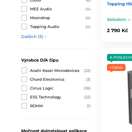
Lotoo
(6)
Topping H
MEE Audio
(4)
Moondrop
(4)
Skladem
,
v 
Topping Audio
(4)
2 790 Kč
Dalších (5)
K POSLECH
Výrobce D/A čipu
+Dárek
Asahi Kasei Microdevices
(22)
Chord Electronics
(3)
Cirrus Logic
(38)
ESS Technology
(22)
ROHM
(1)
Možnost doinstalovat aplikace