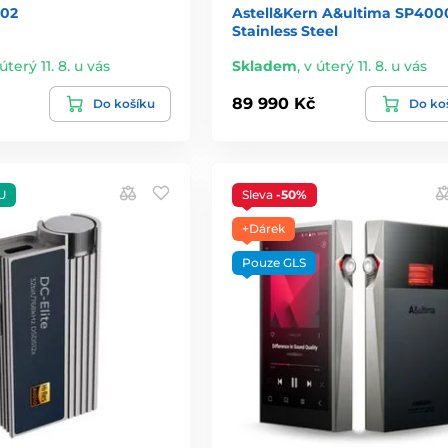
S02
Astell&Kern A&ultima SP4000
Stainless Steel
úterý 11. 8. u vás
Skladem
,
v úterý 11. 8. u vás
89 990 Kč
Do košíku
Do ko
U
Sleva
-50%
+Dárek
Pouze GLS