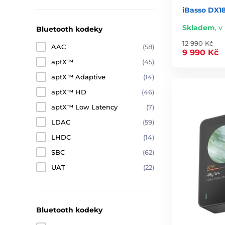
iBasso DX18
Skladem
,
v 
Bluetooth kodeky
12 990 Kč
AAC
(58)
9 990 Kč
aptX™
(45)
aptX™ Adaptive
(14)
aptX™ HD
(46)
aptX™ Low Latency
(7)
LDAC
(59)
LHDC
(14)
SBC
(62)
UAT
(22)
Bluetooth kodeky