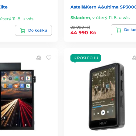
lite
Astell&Kern A&ultima SP300
Skladem
,
v úterý 11. 8. u vás
úterý 11. 8. u vás
89 990 Kč
Do ko
Do košíku
44 990 Kč
K POSLECHU