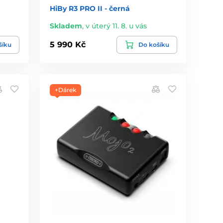
HiBy R3 PRO II - černá
Skladem
,
v úterý 11. 8. u vás
5 990 Kč
šíku
Do košíku
+Dárek