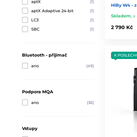
aptX
(1)
HiBy W4 - 
aptX Adaptive 24-bit
(1)
Skladem
,
v 
LC3
(1)
2 790 Kč
SBC
(1)
Bluetooth - přijímač
K POSLECH
ano
(49)
Podpora MQA
ano
(36)
Vstupy