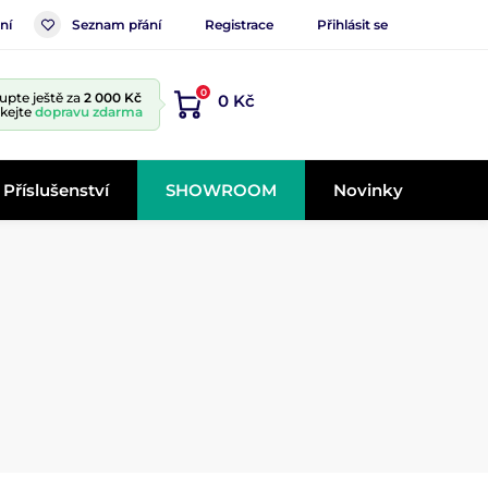
ní
Seznam přání
Registrace
Přihlásit se
0
upte ještě za
2 000 Kč
0 Kč
skejte
dopravu zdarma
Příslušenství
SHOWROOM
Novinky