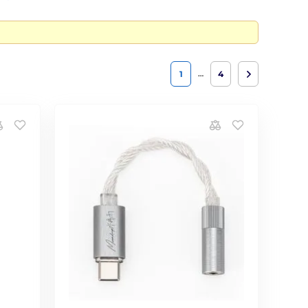
…
1
4