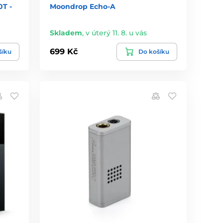
T -
Moondrop Echo-A
Skladem
,
v úterý 11. 8. u vás
699 Kč
šíku
Do košíku