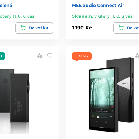
zelená
MEE audio Connect Air
úterý 11. 8. u vás
Skladem
,
v úterý 11. 8. u vás
1 190 Kč
Do košíku
Do ko
U
+Dárek