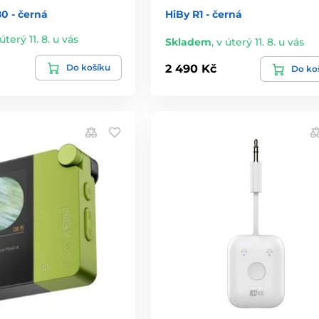
0 - černá
HiBy R1 - černá
úterý 11. 8. u vás
Skladem
,
v úterý 11. 8. u vás
Do košíku
2 490 Kč
Do ko