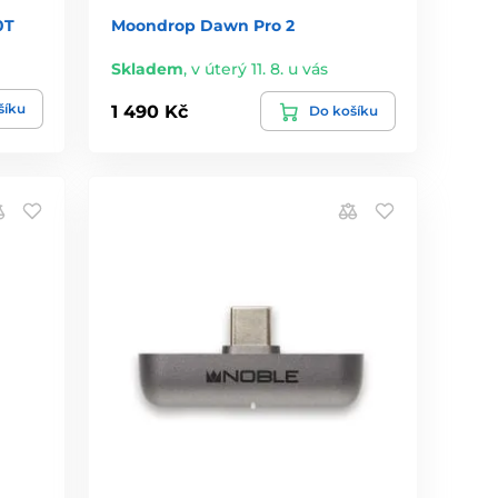
0T
Moondrop Dawn Pro 2
Skladem
,
v úterý 11. 8. u vás
šíku
1 490 Kč
Do košíku