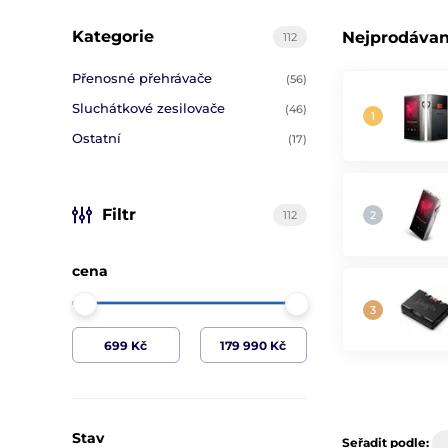
Kategorie
Nejprodávan
112
Přenosné přehrávače
(56)
Sluchátkové zesilovače
(46)
Ostatní
(17)
Filtr
112
cena
Stav
Seřadit podle: