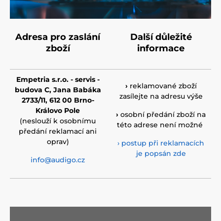
Adresa pro zaslání
Další důležité
zboží
informace
Empetria s.r.o. - servis -
›
reklamované zboží
budova C, Jana Babáka
zasílejte na adresu výše
2733/11, 612 00 Brno-
Královo Pole
›
osobní předání zboží na
(neslouží k osobnímu
této adrese není možné
předání reklamací ani
oprav)
› postup při reklamacích
je popsán zde
info@audigo.cz