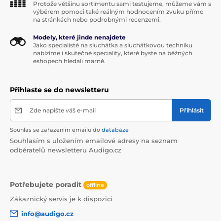
Protože většinu sortimentu sami testujeme, můžeme vám s
výběrem pomoci také reálným hodnocením zvuku přímo
na stránkách nebo podrobnými recenzemi.
Modely, které jinde nenajdete
Jako specialisté na sluchátka a sluchátkovou techniku
nabízíme i skutečné speciality, které byste na běžných
eshopech hledali marně.
Přihlaste se do newsletteru
Zde napište váš e-mail
Přihlásit
Souhlas se zařazením emailu do
databáze
Souhlasím s uložením emailové adresy na seznam
odběratelů newsletteru Audigo.cz
Potřebujete poradit
offline
Zákaznický servis je k dispozici
info@audigo.cz