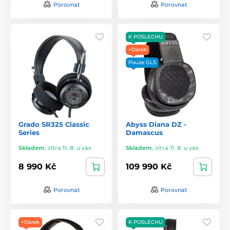
Porovnat
Porovnat
K POSLECHU
+Dárek
Pouze GLS
Grado SR325 Classic
Abyss Diana DZ -
Series
Damascus
Skladem
,
zítra 11. 8. u vás
Skladem
,
zítra 11. 8. u vás
8 990 Kč
109 990 Kč
Porovnat
Porovnat
+Dárek
K POSLECHU