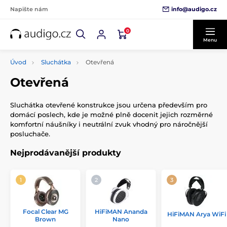
info@audigo.cz
Napište nám
0
Menu
Úvod
Sluchátka
Otevřená
Otevřená
Sluchátka otevřené konstrukce jsou určena především pro
domácí poslech, kde je možné plně docenit jejich rozměrné
komfortní náušníky i neutrální zvuk vhodný pro náročnější
posluchače.
Nejprodávanější produkty
Focal Clear MG
HiFiMAN Ananda
HiFiMAN Arya WiFi
Brown
Nano