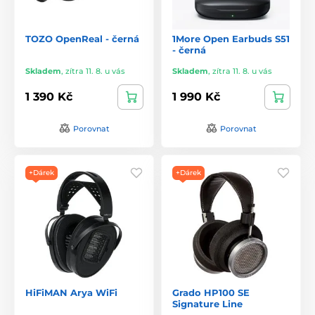
TOZO OpenReal - černá
1More Open Earbuds S51
- černá
Skladem
,
zítra 11. 8. u vás
Skladem
,
zítra 11. 8. u vás
1 390 Kč
1 990 Kč
Porovnat
Porovnat
+Dárek
+Dárek
HiFiMAN Arya WiFi
Grado HP100 SE
Signature Line