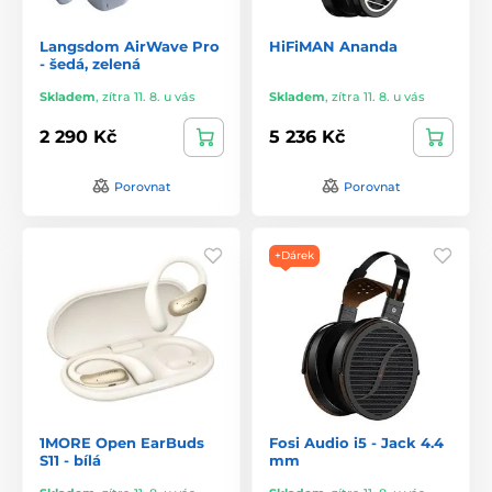
Langsdom AirWave Pro
HiFiMAN Ananda
- šedá, zelená
Skladem
,
zítra 11. 8. u vás
Skladem
,
zítra 11. 8. u vás
2 290 Kč
5 236 Kč
Porovnat
Porovnat
+Dárek
1MORE Open EarBuds
Fosi Audio i5 - Jack 4.4
S11 - bílá
mm