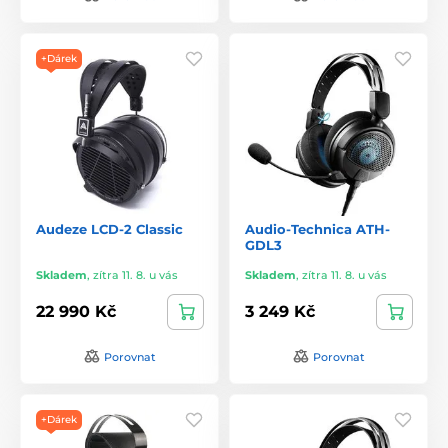
+Dárek
Audeze LCD-2 Classic
Audio-Technica ATH-
GDL3
Skladem
,
zítra 11. 8. u vás
Skladem
,
zítra 11. 8. u vás
22 990 Kč
3 249 Kč
Porovnat
Porovnat
+Dárek