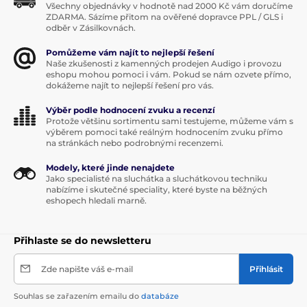
Všechny objednávky v hodnotě nad 2000 Kč vám doručíme
ZDARMA. Sázíme přitom na ověřené dopravce PPL / GLS i
odběr v Zásilkovnách.
Pomůžeme vám najít to nejlepší řešení
Naše zkušenosti z kamenných prodejen Audigo i provozu
eshopu mohou pomoci i vám. Pokud se nám ozvete přímo,
dokážeme najít to nejlepší řešení pro vás.
Výběr podle hodnocení zvuku a recenzí
Protože většinu sortimentu sami testujeme, můžeme vám s
výběrem pomoci také reálným hodnocením zvuku přímo
na stránkách nebo podrobnými recenzemi.
Modely, které jinde nenajdete
Jako specialisté na sluchátka a sluchátkovou techniku
nabízíme i skutečné speciality, které byste na běžných
eshopech hledali marně.
Přihlaste se do newsletteru
Zde napište váš e-mail
Přihlásit
Souhlas se zařazením emailu do
databáze