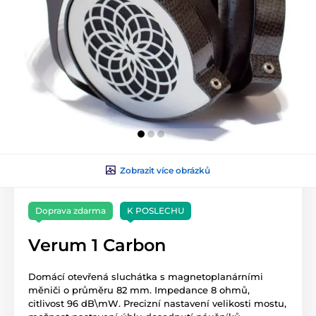
Zobrazit více obrázků
Doprava zdarma
K POSLECHU
Verum 1 Carbon
Domácí otevřená sluchátka s magnetoplanárními
měniči o průměru 82 mm. Impedance 8 ohmů,
citlivost 96 dB\mW. Precizní nastavení velikosti mostu,