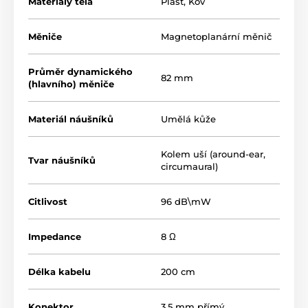
Materiály těla
Plast
,
Kov
Měniče
Magnetoplanární měnič
Průměr dynamického
82 mm
(hlavního) měniče
Materiál náušníků
Umělá kůže
Kolem uší (around-ear,
Tvar náušníků
circumaural)
Citlivost
96 dB\mW
Impedance
8 Ω
Délka kabelu
200 cm
Konektor
3,5 mm přímý