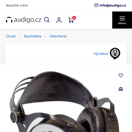
info@audigo.cz
Napište nám
0
Menu
Úvod
Sluchátka
Otevřená
Výrobce