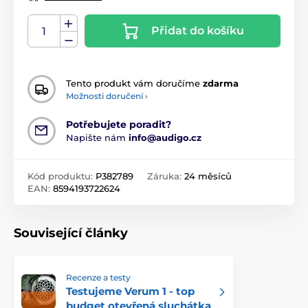
Přidat do košíku
Tento produkt vám doručíme
zdarma
Možnosti doručení ›
Potřebujete poradit?
Napište nám
info@audigo.cz
Kód produktu:
P382789
Záruka:
24 měsíců
EAN:
8594193722624
Související články
Recenze a testy
Testujeme Verum 1 - top
budget otevřená sluchátka