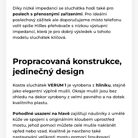
Díky nízké impedanci se sluchátka hodí také pro
poslech s přenosnými zařízeními
. Pro ideální
poslechový zážitek ale doporučujeme místo telefonu
volit spíše HiRes přehrávače s nízkou výstupní
impedancí, která je pro dobrý výsledek u tohoto
modelu sluchátek klíčová.
Propracovaná konstrukce,
jedinečný design
Kostra sluchátek
VERUM 1
je vyrobena z
hliníku
, stejně
jako elegantní výplně mušlí. Okraje mušlí jsou bez
ohledu na dekor vyrobeny z velmi pevného a na dotek
kvalitního plastu.
Pohodlné usazení na hlavě
zajišťují náušníky z umělé
kůže ve spojení s originálním kloubem uprostřed
mostu, jehož pomocí můžete celé mušle naklánět
vpřed nebo vzad. Kvalitně je navrženo také
nastavování velikosti mostu pomocí šroubovací