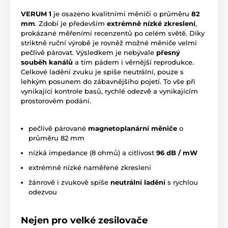
VERUM 1
je osazeno kvalitními měniči o průměru
82
mm
. Zdobí je především
extrémně nízké zkreslení
,
prokázané měřeními recenzentů po celém světě. Díky
striktně ruční výrobě je rovněž možné měniče velmi
pečlivě párovat. Výsledkem je nebývale
přesný
souběh kanálů
a tím pádem i věrnější reprodukce.
Celkové ladění zvuku je spíše neutrální, pouze s
lehkým posunem do zábavnějšího pojetí. To vše při
vynikající kontrole basů, rychlé odezvě a vynikajícím
prostorovém podání.
pečlivě párované
magnetoplanární měniče
o
průměru 82 mm
nízká impedance (8 ohmů) a citlivost
96 dB / mW
extrémně nízké naměřené zkreslení
žánrově i zvukově spíše
neutrální ladění
s rychlou
odezvou
Nejen pro velké zesilovače