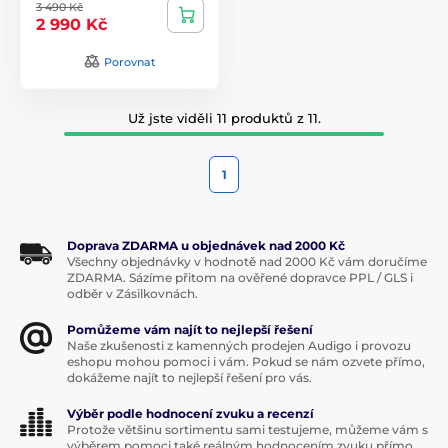
3 490 Kč
2 990 Kč
Porovnat
Už jste viděli 11 produktů z 11.
1
Doprava ZDARMA u objednávek nad 2000 Kč
Všechny objednávky v hodnotě nad 2000 Kč vám doručíme
ZDARMA. Sázíme přitom na ověřené dopravce PPL / GLS i
odběr v Zásilkovnách.
Pomůžeme vám najít to nejlepší řešení
Naše zkušenosti z kamenných prodejen Audigo i provozu
eshopu mohou pomoci i vám. Pokud se nám ozvete přímo,
dokážeme najít to nejlepší řešení pro vás.
Výběr podle hodnocení zvuku a recenzí
Protože většinu sortimentu sami testujeme, můžeme vám s
výběrem pomoci také reálným hodnocením zvuku přímo