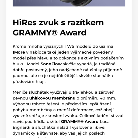
HiRes zvuk s razítkem
GRAMMY® Award
Kromě mnoha výrazných TWS modelů do uší má
1More
v nabídce také jeden výjimečně povedený
model přes hlavu a to dokonce s aktivním potlačením
hluku. Model
SonoFlow
skvěle vypadá, je tradičně
dobře postavený, jeho nadýchané náušníky příjemně
padnou, ale co je nejdůležitější, skvěle sluchátka
především hrají.
Měniče sluchátek využívají ultra-lehkou a zároveň
pevnou
uhlíkovou membránu
o průměru 40 mm.
Výhodou tohoto řešení je především lepší řízení
pohybu membrány a menší deformace, což obojí
výrazně snižuje zkreslení zvuku. Celkové ladění si vzal
navíc pod křídla držitel
GRAMMY® Award
Luca
Bignardi a sluchátka naladil vysloveně líbivě,
dynamicky a šťavnatě, aby vás jejich poslech