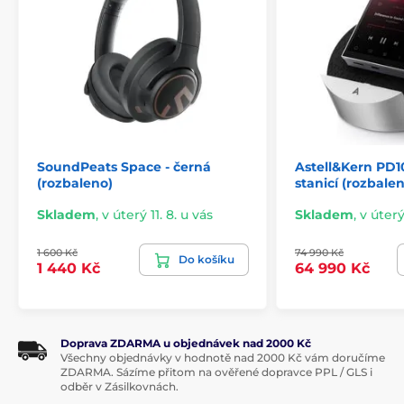
SoundPeats Space - černá
Astell&Kern PD1
(rozbaleno)
stanicí (rozbale
Skladem
,
v úterý 11. 8. u vás
Skladem
,
v úterý
1 600 Kč
74 990 Kč
Do košíku
1 440 Kč
64 990 Kč
Doprava ZDARMA u objednávek nad 2000 Kč
Všechny objednávky v hodnotě nad 2000 Kč vám doručíme
ZDARMA. Sázíme přitom na ověřené dopravce PPL / GLS i
odběr v Zásilkovnách.