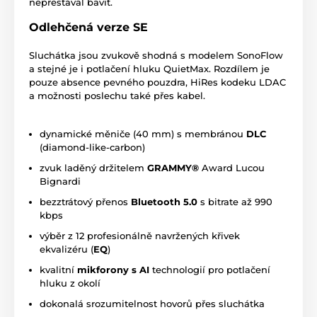
nepřestával bavit.
Odlehčená verze SE
Sluchátka jsou zvukově shodná s modelem SonoFlow
a stejné je i potlačení hluku QuietMax. Rozdílem je
pouze absence pevného pouzdra, HiRes kodeku LDAC
a možnosti poslechu také přes kabel.
dynamické měniče (40 mm) s membránou
DLC
(diamond-like-carbon)
zvuk laděný držitelem
GRAMMY®
Award Lucou
Bignardi
bezztrátový přenos
Bluetooth 5.0
s bitrate až 990
kbps
výběr z 12 profesionálně navržených křivek
ekvalizéru (
EQ
)
kvalitní
mikforony s AI
technologií pro potlačení
hluku z okolí
dokonalá srozumitelnost hovorů přes sluchátka