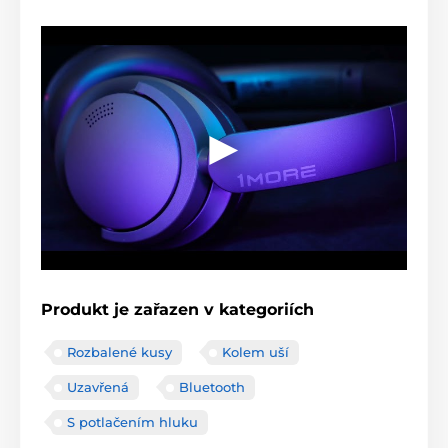
Produkt je zařazen v kategoriích
Rozbalené kusy
Kolem uší
Uzavřená
Bluetooth
S potlačením hluku