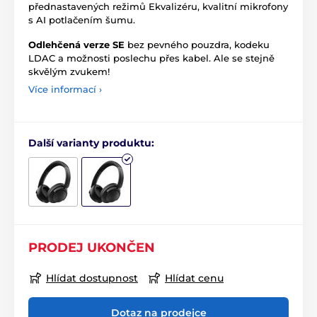
přednastavených režimů Ekvalizéru, kvalitní mikrofony
s AI potlačením šumu.
Odlehčená verze SE
bez pevného pouzdra, kodeku
LDAC a možnosti poslechu přes kabel. Ale se stejně
skvělým zvukem!
Více informací ›
Další varianty produktu:
PRODEJ UKONČEN
Hlídat dostupnost
Hlídat cenu
Dotaz na prodejce