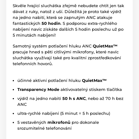
Skvěle hrající sluchátka zřejmě nebudete chtít jen tak
dávat z ruky, natož z uší. Důležitá je proto také výdrž
na jedno nabití, která se zapnutým ANC atakuje
fantastických
50 hodin
. S podporou extra-rychlého
nabíjení navíc získáte dalších 5 hodin poslechu už po
5 minutách nabíjení!
Samotný systém potlačení hluku ANC
QuietMax™
pracuje hned s pěti citlivými mikrofony, které navíc
sluchátka využívají také pro kvalitní zprostředkování
telefonních hovorů.
účinné aktivní potlačení hluku
QuietMax™
Transparency
Mode
aktivovatelný stiskem tlačítka
výdrž na jedno nabití
50 h s ANC
, nebo až 70 h bez
ANC
ultra-rychlé nabíjení (5 minut = 5 h poslechu)
5 vestavěných
mikrofonů
pro dokonale
srozumitelné telefonování