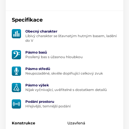
Specifikace
Obecný charakter
Líbivý charakter se šťavnatým hutným basem, ladění
do V
Pásmo basů
Posílený bas s úžasnou hloubkou
Pásmo středů
Neupozaděné, skvěle doplňující celkový zvuk
Pásmo výšek
Nijak vyčnívající, uvěřitelné s dostatkem detailů
Podání prostoru
Hřejivější, temnější podání
Konstrukce
Uzavřená