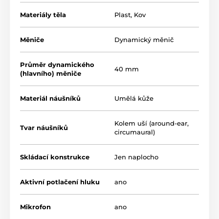
Materiály těla
Plast
,
Kov
Měniče
Dynamický měnič
Průměr dynamického
40 mm
(hlavního) měniče
Materiál náušníků
Umělá kůže
Kolem uší (around-ear,
Tvar náušníků
circumaural)
Skládací konstrukce
Jen naplocho
Aktivní potlačení hluku
ano
Mikrofon
ano