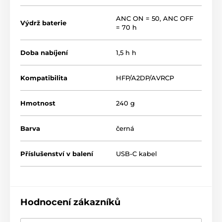
ANC ON = 50, ANC OFF
Výdrž baterie
= 70 h
Doba nabíjení
1,5 h h
Kompatibilita
HFP/A2DP/AVRCP
Hmotnost
240 g
Barva
černá
Příslušenství v balení
USB-C kabel
Hodnocení zákazníků