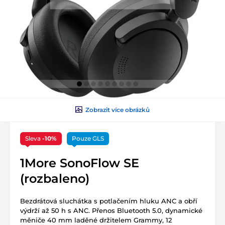
Zobrazit více obrázků
Sleva
-10%
Pouze GLS
1More SonoFlow SE
(rozbaleno)
Bezdrátová sluchátka s potlačením hluku ANC a obří
výdrží až 50 h s ANC. Přenos Bluetooth 5.0, dynamické
měniče 40 mm laděné držitelem Grammy, 12