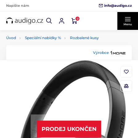
info@audigo.cz
Napište nám
0
Menu
Úvod
Speciální nabídky %
Rozbalené kusy
Výrobce
PRODEJ UKONČEN