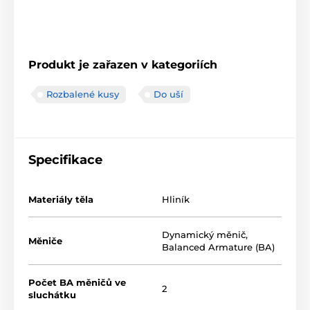
Produkt je zařazen v kategoriích
Rozbalené kusy
Do uší
Specifikace
Materiály těla
Hliník
Dynamický měnič
,
Měniče
Balanced Armature (BA)
Počet BA měničů ve
2
sluchátku