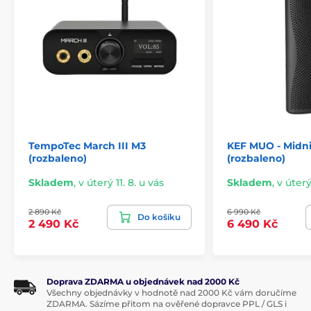
TempoTec March III M3
KEF MUO - Midni
(rozbaleno)
(rozbaleno)
Skladem
,
v úterý 11. 8. u vás
Skladem
,
v úterý
2 890 Kč
6 990 Kč
Do košíku
2 490 Kč
6 490 Kč
Doprava ZDARMA u objednávek nad 2000 Kč
Všechny objednávky v hodnotě nad 2000 Kč vám doručíme
ZDARMA. Sázíme přitom na ověřené dopravce PPL / GLS i