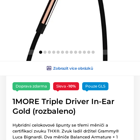
Zobrazit více obrázků
Doprava zdarma
Sleva
-10%
Pouze GLS
1MORE Triple Driver In-Ear
Gold (rozbaleno)
Hybridní celokovové špunty se třemi měniči a
certifikací zvuku THX®. Zvuk ladil držitel Grammy®
Luca Bignardi. Dva měniče Balanced Armature + 1