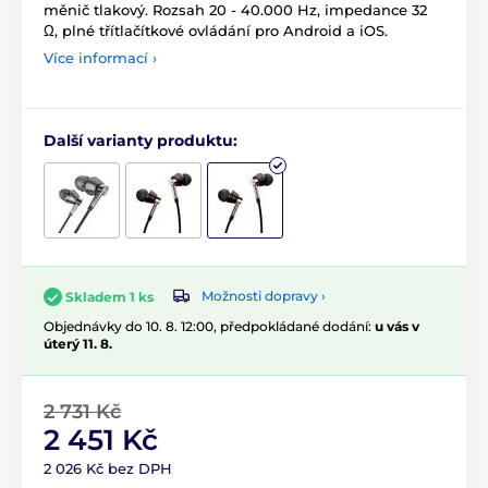
měnič tlakový. Rozsah 20 - 40.000 Hz, impedance 32
Ω, plné třítlačítkové ovládání pro Android a iOS.
Více informací ›
Další varianty produktu:
Možnosti dopravy ›
Skladem 1 ks
Objednávky do 10. 8. 12:00, předpokládané dodání:
u vás v
úterý 11. 8.
2 731 Kč
2 451 Kč
2 026 Kč bez DPH