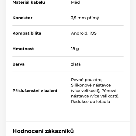
Materiál kabelu
Měď
Konektor
3,5 mm přímý
Kompatibilita
Android, iOS
Hmotnost
18 g
Barva
zlatá
Pevné pouzdro
,
Silikonové nástavce
Příslušenství v balení
(více velikostí)
,
Pěnové
nástavce (více velikostí)
,
Redukce do letadla
Hodnocení zákazníků