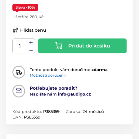
Sleva
-10%
Ušetříte 280 Kč
Hlídat cenu
Přidat do košíku
Tento produkt vám doručíme
zdarma
Možnosti doručení ›
Potřebujete poradit?
Napište nám
info@audigo.cz
Kód produktu:
P385359
Záruka:
24 měsíců
EAN:
P385359