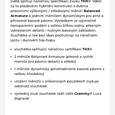
světě splňují náročnou specifikaci zvuku
THX
®. Vděčí
za to především hybridní konstrukci s dvěma
precizními výškovými / středovými měniči
Balanced
Armature
a jedním měničem dynamickým pro plné a
přirozené basové pásmo. Výsledkem je výjimečně
transparentní podání s velkou šířkou scény, přesným
vykreslením detailů i hutným basovým základem.
Sluchátka si tak bez obav pochutnají na náročném
jazzu i dunivém hip-hopu.
sluchátka splňující náročnou certifikaci
THX
®
2 měniče Balanced Armature (přesné a rychlé
meniče pro pásmo detailů a středů)
1 měniče dynamický (plnohodnotné basové pásmo s
velkou hloubkou)
uložení měničů v silikonových pouzdrech zvyšuje
odolnost sluchátek
výsledný zvuk sluchátek ladil vítěz
Grammy
® Luca
Bignardi