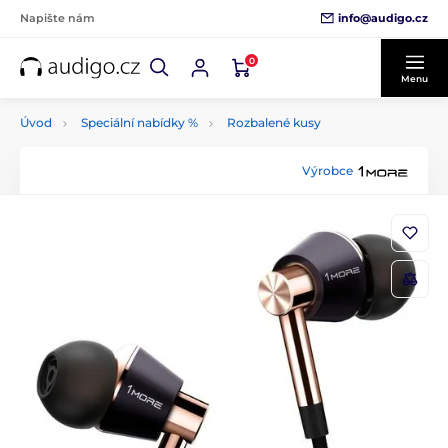
info@audigo.cz
Napište nám
0
Menu
Úvod
Speciální nabídky %
Rozbalené kusy
Výrobce