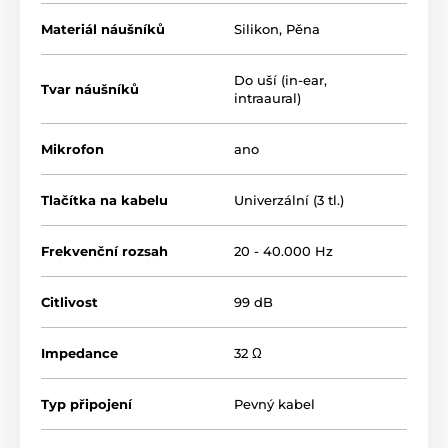
Materiál náušníků
Silikon
,
Pěna
Do uší (in-ear,
Tvar náušníků
intraaural)
Mikrofon
ano
Tlačítka na kabelu
Univerzální (3 tl.)
Frekvenční rozsah
20 - 40.000 Hz
Citlivost
99 dB
Impedance
32 Ω
Typ připojení
Pevný kabel