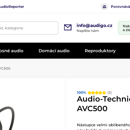
AudioReporter
Porovnává
info@audigo.cz
Nak
t, kategorie
a zí
Napište nám
osné audio
Domácí audio
Reproduktory
VC500
100%
(3)
Audio-Techni
AVC500
Nástupce velmi oblíbenéh