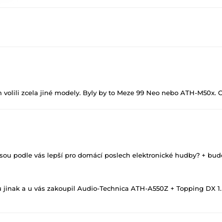
volili zcela jiné modely. Byly by to Meze 99 Neo nebo ATH-M50x. 
onická hudba si žádá trochu více zábavnosti.
a/Profesionalni/Audio-Technica-ATH-M50x
ou podle vás lepší pro domácí poslech elektronické hudby? + bude
a/Kolem-usi/Meze-99-Neo-Black-Silver
řenášení z domova do práce).
u jinak a u vás zakoupil Audio-Technica ATH-A550Z + Topping DX 1