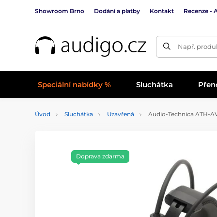
Showroom Brno
Dodání a platby
Kontakt
Recenze - 
Např. produk
Speciální nabídky %
Sluchátka
Přen
Úvod
Sluchátka
Uzavřená
Audio-Technica ATH-A
Doprava zdarma