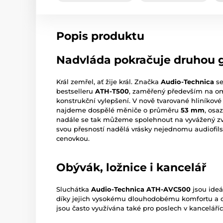
Popis produktu
Nadvláda pokračuje druhou 
Král zemřel, ať žije král. Značka
Audio-Technica
se
bestselleru
ATH-T500
, zaměřený především na om
konstrukční vylepšení. V nově tvarované hliníkové
najdeme dospělé měniče o průměru
53 mm
, osa
nadále se tak můžeme spolehnout na vyvážený zv
svou přesností nadělá vrásky nejednomu audiof
cenovkou.
Obývák, ložnice i kancelář
Sluchátka
Audio-Technica ATH-AVC500
jsou ideá
díky jejich vysokému dlouhodobému komfortu a 
jsou často využívána také pro poslech v kanceláříc