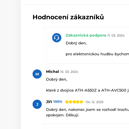
Hodnocení zákazníků
Zákaznická podpora
11. 03. 2024
Dobrý den,
pro elektronickou hudbu bychom 
spíše žánrově neutrální a elektr
Michal
10. 03. 2024
M
Dobrý den,
https://www.audigo.cz/Sluchatk
které z dvojice ATH-A550Z a ATH-AVC500 js
https://www.audigo.cz/Sluchatk
BHD Pro? (záměrně volím přenosný kvůli p
Jiří
100%
04. 12. 2023
J
Děkuji
Dobrý den, nakonec jsem se rozhodl troch
Audigo
spokojen. Děkuji.