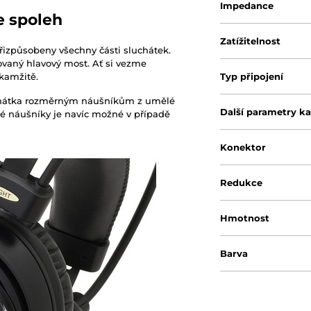
Impedance
je spoleh
Zatížitelnost
izpůsobeny všechny části sluchátek.
ovaný hlavový most. Ať si vezme
kamžitě.
Typ připojení
uchátka rozměrným náušníkům z umělé
Další parametry k
otné náušníky je navíc možné v případě
Konektor
Redukce
Hmotnost
Barva