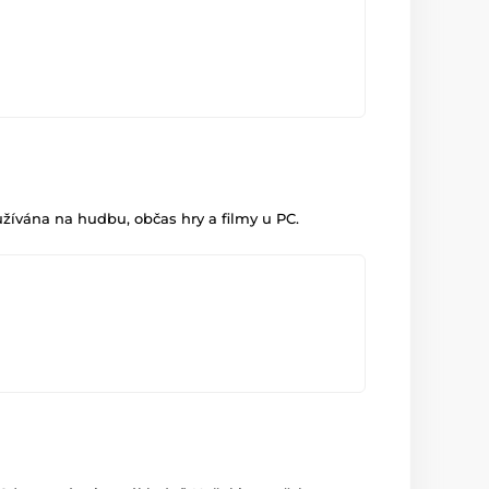
i ale jsou celkem podobná a nenáročná na
sílí se jak výkonem, tak i zvuk díky čipu od
ívána na hudbu, občas hry a filmy u PC.
l rozdíl v kvalitě zvuku významný. Děkuji Vám za
átka bude naprosto vyhovující.
X1-cerna