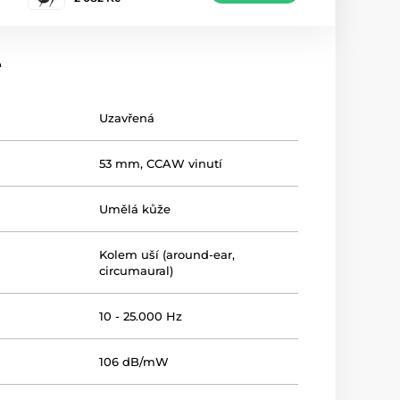
e
Uzavřená
53 mm, CCAW vinutí
Umělá kůže
Kolem uší (around-ear,
circumaural)
10 - 25.000 Hz
106 dB/mW