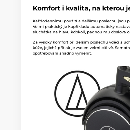
Komfort i kvalita, na kterou 
Každodennímu použití a delšímu poslechu jsou př
Velmi praktický je kupříkladu automaticky nastav
sluchátka na hlavu kdokoli, padnou mu doslova o
Za vysoký komfort při delším poslechu vděčí sl
kůže, jejichž přítlak je zvolen velmi citlivě. Sam
opotřebování snadno vyměnit.