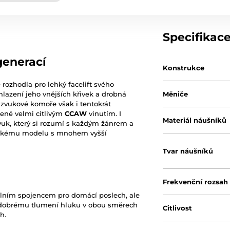
Specifikac
generací
Konstrukce
 rozhodla pro lehký facelift svého
lazení jeho vnějších křivek a drobná
Měniče
 zvukové komoře však i tentokrát
zené velmi citlivým
CCAW
vinutím. I
Materiál náušníků
uk, který si rozumí s každým žánrem a
ilskému modelu s mnohem vyšší
Tvar náušníků
Frekvenční rozsah
lním spojencem pro domácí poslech, ale
dobrému tlumení hluku v obou směrech
Citlivost
h.