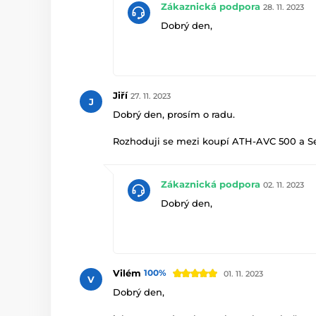
Zákaznická podpora
28. 11. 2023
Dobrý den,
vzhledem k tomu, že sluchátka
vybuzení. V každém případě bude 
Jiří
27. 11. 2023
J
AK bude zřetelnější.
Dobrý den, prosím o radu.
Rozhoduji se mezi koupí ATH-AVC 500 a Se
Zvukovou kartu mám Realtek ALC s1220a. P
Audigo
pomoc.
Zákaznická podpora
02. 11. 2023
J.
Dobrý den,
ke sluchátkům doporučíme z naší
Vilém
100%
01. 11. 2023
V
Dobrý den,
https://www.audigo.cz/Domaci-a