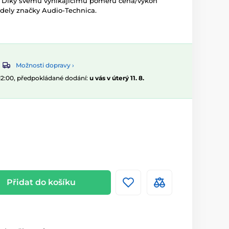
. Díky svému vynikajícímu poměru cena/výkon
dely značky Audio-Technica.
Možnosti dopravy ›
 12:00, předpokládané dodání:
u vás v úterý 11. 8.
Přidat do košíku