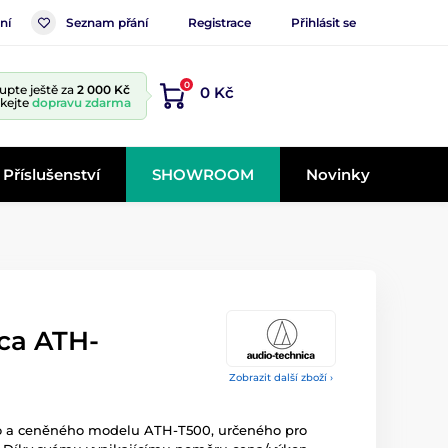
ní
Seznam přání
Registrace
Přihlásit se
0
upte ještě za
2 000 Kč
0 Kč
skejte
dopravu zdarma
Příslušenství
SHOWROOM
Novinky
ca ATH-
Zobrazit další zboží ›
o a ceněného modelu ATH-T500, určeného pro