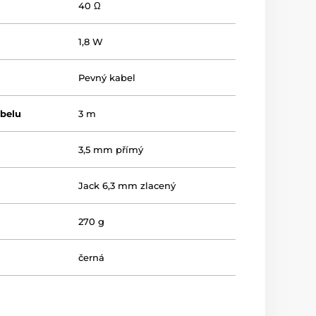
40 Ω
1,8 W
Pevný kabel
abelu
3 m
3,5 mm přímý
Jack 6,3 mm zlacený
270 g
černá