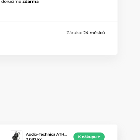
m doručíme
zdarma
Záruka:
24 měsíců
Audio-Technica ATH…
K nákupu
2 082 Kč