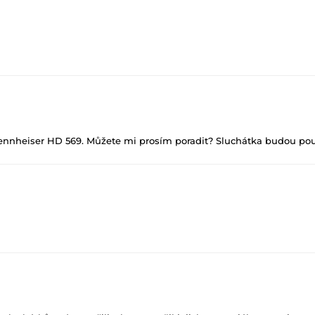
 HD569 nemáme v nabídce tak nemůžeme porovnat. Dle parametrů s
použití zesilovače DX1 posune oproti integrované zvukové kartě. Po
nnheiser HD 569. Můžete mi prosím poradit? Sluchátka budou použ
řemýšlím však nad pořízením zesilovače Topping DX 1, pokud by by
 nabídky zesilovač se zvukovkou Topping DX1, který pro tato sluch
udio/Sluchatkove-zesilovace-46599/S-D-A-prevodnikem/Topping-D