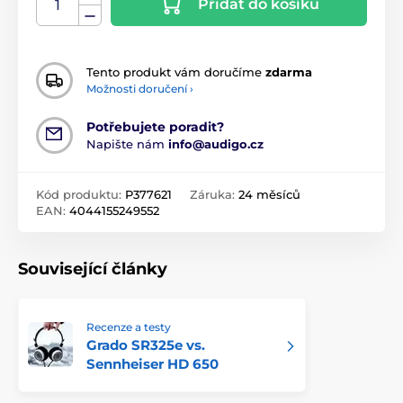
Přidat do košíku
Tento produkt vám doručíme
zdarma
Možnosti doručení ›
Potřebujete poradit?
Napište nám
info@audigo.cz
Kód produktu:
P377621
Záruka:
24 měsíců
EAN:
4044155249552
Související články
Recenze a testy
Grado SR325e vs.
Sennheiser HD 650