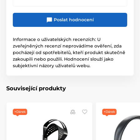
predtim,nez si je zakoupim?
dekuji
Poslat hodnocení
Informace o uživatelských recenzích: U
zveřejněných recenzí neprovádíme ověření, zda
pocházejí od spotřebitelů, kteří produkt skutečně
zakoupili nebo použili. Hodnocení slouží jako
subjektivní názory uživatelů webu.
Související produkty
+Dárek
+Dárek