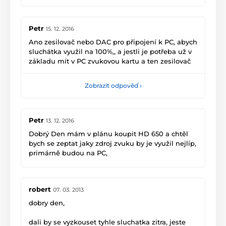
Petr
15. 12. 2016
Ano zesilovač nebo DAC pro připojení k PC, abych
sluchátka využil na 100%,, a jestli je potřeba už v
základu mít v PC zvukovou kartu a ten zesilovač
nebo DAC připájet k ní ...
Zobrazit odpověď
›
Díky
Petr
13. 12. 2016
Dobrý Den mám v plánu koupit HD 650 a chtěl
bych se zeptat jaky zdroj zvuku by je využil nejlíp,
primárně budou na PC,
Díky
robert
07. 03. 2013
dobry den,
dali by se vyzkouset tyhle sluchatka zitra, jeste