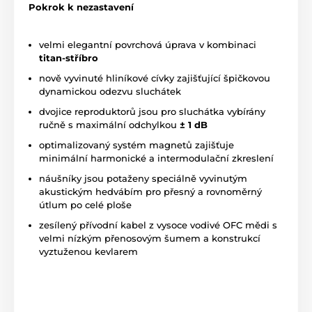
Pokrok k nezastavení
velmi elegantní povrchová úprava v kombinaci
titan-stříbro
nově vyvinuté hliníkové cívky zajišťující špičkovou
dynamickou odezvu sluchátek
dvojice reproduktorů jsou pro sluchátka vybírány
ručně s maximální odchylkou
± 1 dB
optimalizovaný systém magnetů zajišťuje
minimální harmonické a intermodulační zkreslení
náušníky jsou potaženy speciálně vyvinutým
akustickým hedvábím pro přesný a rovnoměrný
útlum po celé ploše
zesílený přívodní kabel z vysoce vodivé OFC mědi s
velmi nízkým přenosovým šumem a konstrukcí
vyztuženou kevlarem