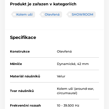
Produkt je zařazen v kategoriích
Kolem uší
Otevřená
SHOWROOM
Specifikace
Konstrukce
Otevřená
Měniče
Dynamické, 42 mm
Materiál náušníků
Velur
Kolem uší (around-ear,
Tvar náušníků
circumaural)
Frekvenční rozsah
10 - 39.500 Hz