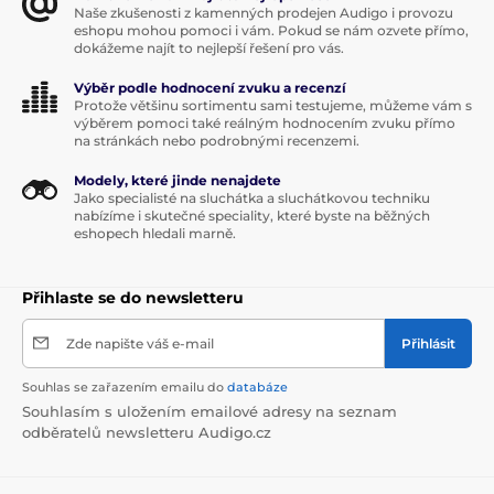
Naše zkušenosti z kamenných prodejen Audigo i provozu
eshopu mohou pomoci i vám. Pokud se nám ozvete přímo,
dokážeme najít to nejlepší řešení pro vás.
Výběr podle hodnocení zvuku a recenzí
Protože většinu sortimentu sami testujeme, můžeme vám s
výběrem pomoci také reálným hodnocením zvuku přímo
na stránkách nebo podrobnými recenzemi.
Modely, které jinde nenajdete
Jako specialisté na sluchátka a sluchátkovou techniku
nabízíme i skutečné speciality, které byste na běžných
eshopech hledali marně.
Přihlaste se do newsletteru
Zde napište váš e-mail
Přihlásit
Souhlas se zařazením emailu do
databáze
Souhlasím s uložením emailové adresy na seznam
odběratelů newsletteru Audigo.cz