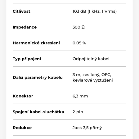
Citlivost
103 dB (1 kHz, 1 Vrms)
Impedance
300 Ω
Harmonické zkreslení
0,05 %
Typ připojení
Odpojitelný kabel
3 m, zesílený, OFC,
Další parametry kabelu
kevlarové vyztužení
Konektor
6,3 mm
Spojení kabel-sluchátka
2-pin
Redukce
Jack 3,5 přímý