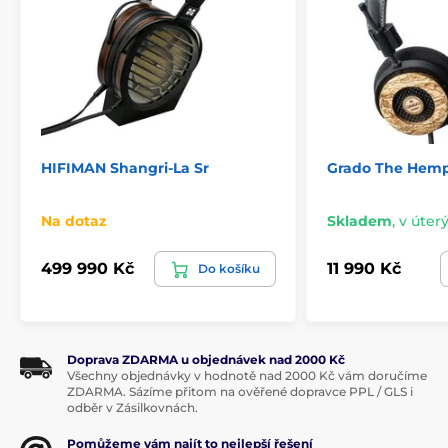
HIFIMAN Shangri-La Sr
Grado The Hemp 
Na dotaz
Skladem
,
v úterý
499 990 Kč
11 990 Kč
Do košíku
Doprava ZDARMA u objednávek nad 2000 Kč
Všechny objednávky v hodnotě nad 2000 Kč vám doručíme
ZDARMA. Sázíme přitom na ověřené dopravce PPL / GLS i
odběr v Zásilkovnách.
Pomůžeme vám najít to nejlepší řešení