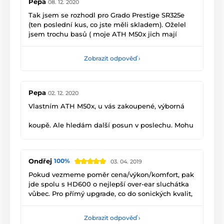
Pepa
08. 12. 2020
Tak jsem se rozhodl pro Grado Prestige SR325e
(ten poslední kus, co jste měli skladem). Oželel
jsem trochu basů ( moje ATH M50x jich mají
uměle více), jsem ale nesmírně spokojený.
Fantastický zřetelné nástroje, dynamika, ostrost.
Zobrazit odpověď
›
Pouštím si The Aristocrats a nemůžu se nabažit.
Držím palce, ať vydrží váš obchod co nejdéle to
jde.
Pepa
02. 12. 2020
Vlastním ATH M50x, u vás zakoupené, výborná
koupě. Ale hledám další posun v poslechu. Mohu
počítat u těchto sluchátek s lepším zvukem?
Současně přemýšlím i nad Grado Prestige SR325e.
Poslouchám jazz, rock, metal a vážnou. Mám rád
Ondřej
100%
03. 04. 2019
trošku sílu v basech ale zřetelné nástroje. Na
poslech vás mám "z ruky". Děkuji moc za radu.
Pokud vezmeme poměr cena/výkon/komfort, pak
jde spolu s HD600 o nejlepší over-ear sluchátka
vůbec. Pro přímý upgrade, co do sonických kvalit,
je nutné sáhnout až k Focal Clear nebo LCD-3.
Zobrazit odpověď
›