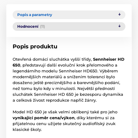
Popis a parametry
Hodnocení
(11)
Popis produktu
Otevřená domácí sluchátka vyšší třídy,
Sennheiser HD
650
, představují další evoluční krok přelomového a
legendárního modelu Sennheiser HD650. Výběrem
modernějších materiálů a snížením tolerancí bylo
dosaženo ještě preciznějšího a barevnějšího podání,
než tomu bylo kdy v minulosti. Největší předností
sluchátek Sennheiser HD 650 je bezesporu dynamika
a celková živost reprodukce napříč žánry.
Model HD 650 je však velmi oblíbený také pro jeho
vynikající poměr cena/výkon
, díky kterému si za
přijatelnou cenu užijete skutečný audiofilský zvuk
klasické školy.