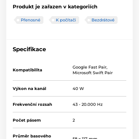
Produkt je zařazen v kategoriích
Přenosné
K počítači
Bezdrátové
Specifikace
Google Fast Pair,
Kompatibilita
Microsoft Swift Pair
Výkon na kanál
40 W
Frekvenční rozsah
43 - 20.000 Hz
Počet pásem
2
Průměr basového
58 x 117 mm