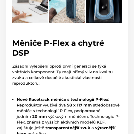
Měniče P-Flex a chytré
DSP
Zásadní vylepšení oproti první generaci se týká
vnitřních komponent. Ty mají přímý vliv na kvalitu
zvuku a celkově dospělé akustické vlastnosti
reproduktoru:
Nové Racetrack měniče s technologií P-Flex:
Reproduktor využívá dva
58 x 117 mm
středobasové
měniče s technologií P-Flex, podporované
jedním
20 mm
výškovým měničem. Technologie P-
Flex, známá z vyšších aktivních modelů KEF,
zajišťuje ještě
transparentnější zvuk
a
výraznější
basy
než dříve.