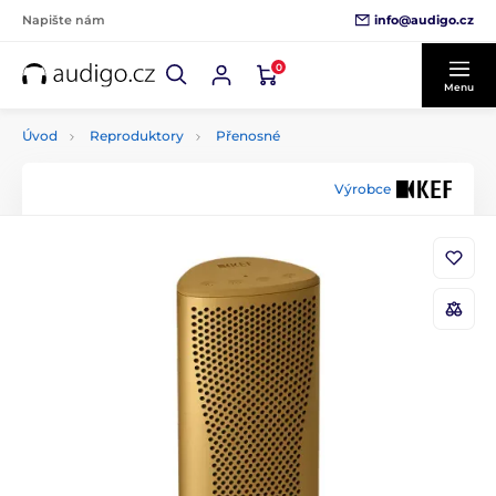
info@audigo.cz
Napište nám
0
Menu
Úvod
Reproduktory
Přenosné
Výrobce