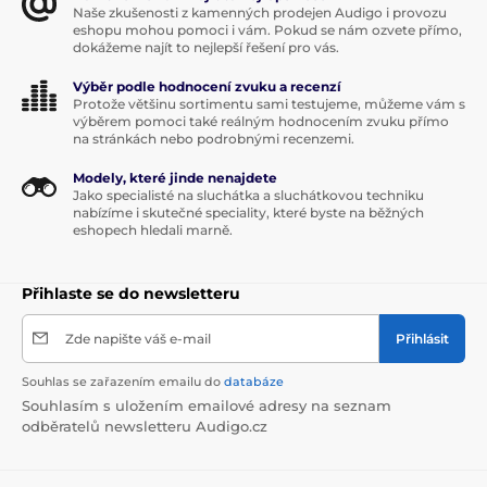
Naše zkušenosti z kamenných prodejen Audigo i provozu
eshopu mohou pomoci i vám. Pokud se nám ozvete přímo,
dokážeme najít to nejlepší řešení pro vás.
Výběr podle hodnocení zvuku a recenzí
Protože většinu sortimentu sami testujeme, můžeme vám s
výběrem pomoci také reálným hodnocením zvuku přímo
na stránkách nebo podrobnými recenzemi.
Modely, které jinde nenajdete
Jako specialisté na sluchátka a sluchátkovou techniku
nabízíme i skutečné speciality, které byste na běžných
eshopech hledali marně.
Přihlaste se do newsletteru
Zde napište váš e-mail
Přihlásit
Souhlas se zařazením emailu do
databáze
Souhlasím s uložením emailové adresy na seznam
odběratelů newsletteru Audigo.cz