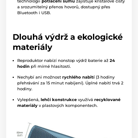
technologií
potlačení šumu
zajišťuje křišťálově čistý
a srozumitelný přenos hovorů, dostupný přes
Bluetooth i USB.
Dlouhá výdrž a ekologické
materiály
Reproduktor nabízí nonstop výdrž baterie až
24
hodin
při mírné hlasitosti.
Nechybí ani možnost
rychlého nabití
(3 hodiny
přehrávání za 15 minut nabíjení). Úplné nabití trvá 2
hodiny.
Vylepšená,
lehčí konstrukce
využívá
recyklované
materiály
v plastových komponentech.