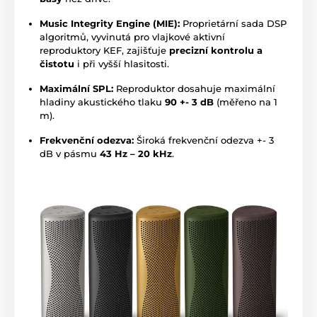
Music Integrity Engine (MIE):
Proprietární sada DSP
algoritmů, vyvinutá pro vlajkové aktivní
reproduktory KEF, zajišťuje
precizní kontrolu a
čistotu
i při vyšší hlasitosti.
Maximální SPL:
Reproduktor dosahuje maximální
hladiny akustického tlaku
90 +- 3 dB
(měřeno na 1
m).
Frekvenční odezva:
Široká frekvenční odezva +- 3
dB v pásmu
43 Hz – 20 kHz
.