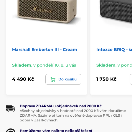
Marshall Emberton III - Cream
Intezze BRIQ - š
Skladem
,
v pondělí 10. 8. u vás
Skladem
,
v pondě
4 490 Kč
1 750 Kč
Do košíku
Doprava ZDARMA u objednávek nad 2000 Kč
Všechny objednávky v hodnotě nad 2000 Kč vám doručíme
ZDARMA. Sázíme přitom na ověřené dopravce PPL / GLS i
odběr v Zásilkovnách.
Pomůžeme vám najít to nejlepší řešení