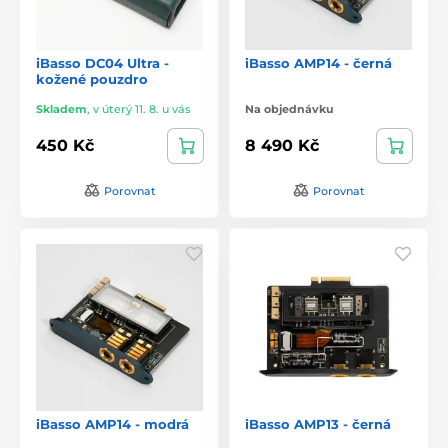
iBasso DC04 Ultra -
iBasso AMP14 - černá
kožené pouzdro
Skladem
,
v úterý 11. 8. u vás
Na objednávku
450 Kč
8 490 Kč
Porovnat
Porovnat
iBasso AMP14 - modrá
iBasso AMP13 - černá