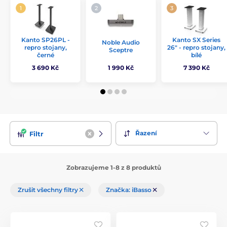
Kanto SP26PL -
Kanto SX Series
Noble Audio
repro stojany,
26" - repro stojany,
Sceptre
černé
bílé
3 690 Kč
1 990 Kč
7 390 Kč
Řazení
Filtr
Zobrazujeme 1-8 z 8 produktů
Zrušit všechny filtry
Značka: iBasso