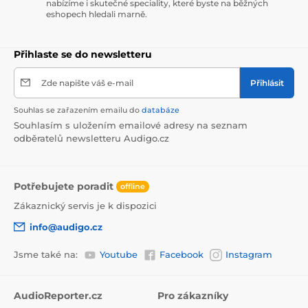
nabízíme i skutečné speciality, které byste na běžných
eshopech hledali marně.
Přihlaste se do newsletteru
Zde napište váš e-mail
Přihlásit
Souhlas se zařazením emailu do
databáze
Souhlasím s uložením emailové adresy na seznam
odběratelů newsletteru Audigo.cz
Potřebujete poradit
offline
Zákaznický servis je k dispozici
info@audigo.cz
Jsme také na:
Youtube
Facebook
Instagram
AudioReporter.cz
Pro zákazníky