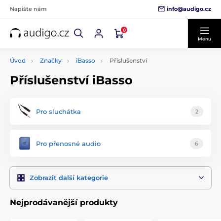
info@audigo.cz
Napište nám
0
Menu
Úvod
Značky
iBasso
Příslušenství
Příslušenství iBasso
Pro sluchátka
2
Pro přenosné audio
6
Zobrazit další kategorie
Nejprodávanější produkty