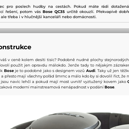
enec pro poslech hudby na cestách. Pokud máte rádi dotažen
jící řešení, potom vás
Bose QC35
určitě okouzlí. Překvapivě dobř
 ale třeba i v hlučnější kanceláři nebo domácnosti.
onstrukce
váš v ceně kolem desíti tisíc? Podobně nudné plochy stejnorodých
dovolí použít jen opravdu málokdo. Jenže tady to nějakým zázrake
ek
Bose
je to podobné jako s designem vozů
Audi
. Taky už jen tě
a přesto mají všechny pořád šmrnc a málo kdo by si dovolil říct, že 
a jsou navíc lehčí a pokud mají most uvnitř vyztužený kovem jako
e taková moderní mainstreamová nenápadnost v podání
Bose
.