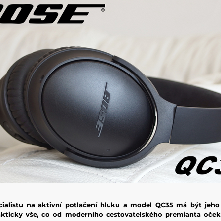
cialistu na aktivní potlačení hluku a model QC35 má být jeho
prakticky vše, co od moderního cestovatelského premianta oče