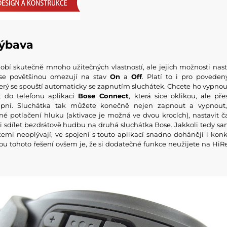
výbava
obí skutečně mnoho užitečných vlastností, ale jejich možnosti nast
 se povětšinou omezují na stav
On
a
Off
. Platí to i pro poveden
terý se spouští automaticky se zapnutím sluchátek. Chcete ho vypnou
t do telefonu aplikaci
Bose Connect
, která sice oklikou, ale pře
tupní. Sluchátka tak můžete konečně nejen zapnout a vypnout
é potlačení hluku (aktivace je možná ve dvou krocích), nastavit 
i sdílet bezdrátově hudbu na druhá sluchátka Bose. Jakkoli tedy s
emi neoplývají, ve spojení s touto aplikací snadno dohánějí i ko
ou tohoto řešení ovšem je, že si dodatečné funkce neužijete na HiR