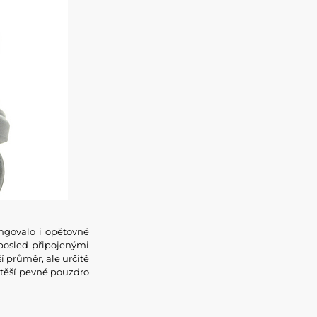
ungovalo i opětovné
posled připojenými
ší průměr, ale určitě
těší pevné pouzdro