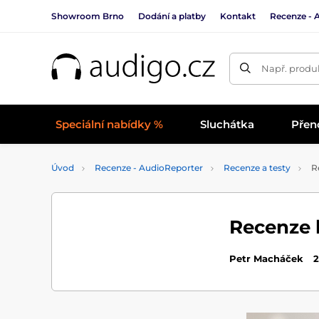
Showroom Brno
Dodání a platby
Kontakt
Recenze - 
Např. produk
Speciální nabídky %
Sluchátka
Přen
Úvod
Recenze - AudioReporter
Recenze a testy
Re
Recenze 
Petr Macháček
2