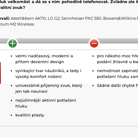
 hluk velkoměst a dá se s ním pohodlně telefonovat. Zvládne ale 
alitní zvuk?
vali:
Astell&Kern AK70, LG G2, Sennheiser PXC 550, Bowers&Wilkins P
tum M2 Wireless
velmi nadčasový, moderní a
pro někoho moc hřej
přitom decentní design
podání (hlavně u ba
vynikající tvar náušníků, a tedy i
nemožnost zapínat/
vysoký komfort nošení
potlačení hluku sa
univerzálně příjemný zvuk, který
žádné další chytré 
jen tak neunaví
nejúčinnější aktivní potlačení
hluku
kvalitní plasty