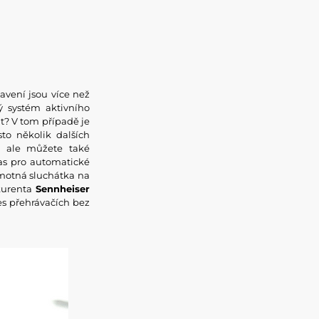
avení jsou více než
ý systém aktivního
t? V tom případě je
sto několik dalších
, ale můžete také
čas pro automatické
amotná sluchátka na
nkurenta
Sennheiser
es přehrávačích bez