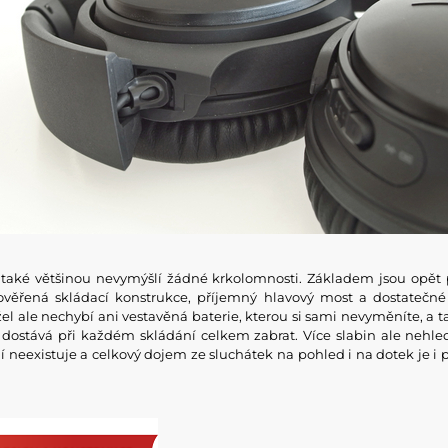
také většinou nevymýšlí žádné krkolomnosti. Základem jsou opět 
rověřená skládací konstrukce, příjemný hlavový most a dostatečné
el ale nechybí ani vestavěná baterie, kterou si sami nevyměníte, a 
 dostává při každém skládání celkem zabrat. Více slabin ale nehled
ní neexistuje a celkový dojem ze sluchátek na pohled i na dotek je i 