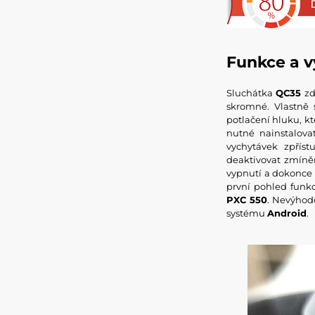
Funkce a 
Sluchátka
QC35
zd
skromné. Vlastně
potlačení hluku, k
nutné nainstalova
vychytávek zpřís
deaktivovat zmíněn
vypnutí a dokonce 
první pohled funkc
PXC 550
. Nevýhod
systému
Android
.