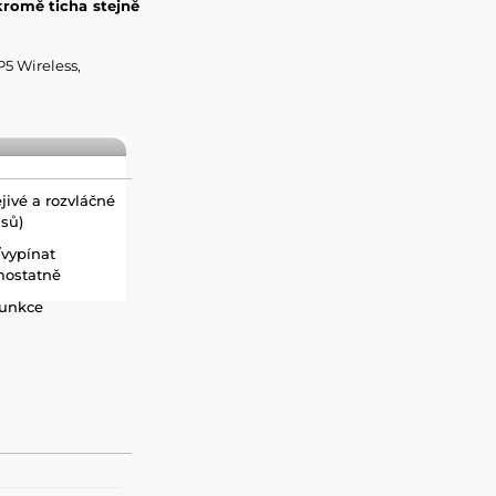
kromě ticha stejně
5 Wireless,
ivé a rozvláčné
sů)
vypínat
mostatně
funkce