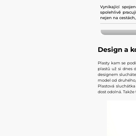
Vynikající spoj
spolehlivě pracu
nejen na cestách,
Design a k
Plasty kam se podí
plastů už si dnes 
designem sluchát
model od druhého, 
Plastová sluchátk
dost odolná. Takž