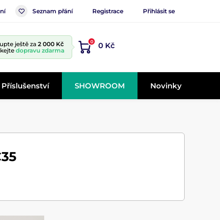
ní
Seznam přání
Registrace
Přihlásit se
0
upte ještě za
2 000 Kč
0 Kč
skejte
dopravu zdarma
Příslušenství
SHOWROOM
Novinky
C35