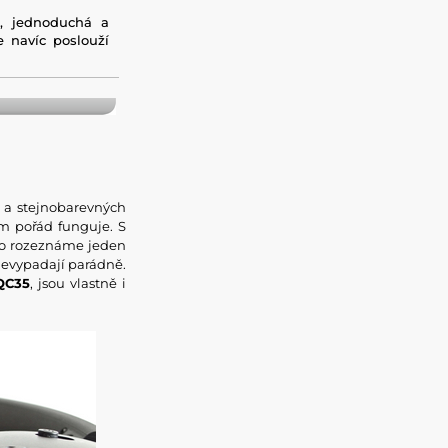
á, jednoduchá a
e navíc poslouží
 a stejnobarevných
m pořád funguje. S
žko rozeznáme jeden
nevypadají parádně.
QC35
, jsou vlastně i