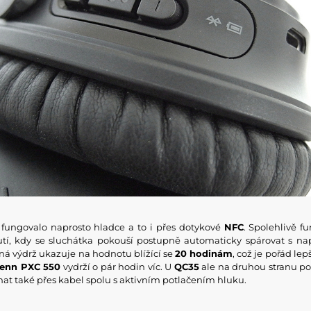
fungovalo naprosto hladce a to i přes dotykové
NFC
. Spolehlivě f
utí, kdy se sluchátka pokouší postupně automaticky spárovat s na
ná výdrž ukazuje na hodnotu blížící se
20 hodinám
, což je pořád lep
enn PXC 550
vydrží o pár hodin víc. U
QC35
ale na druhou stranu po
at také přes kabel spolu s aktivním potlačením hluku.