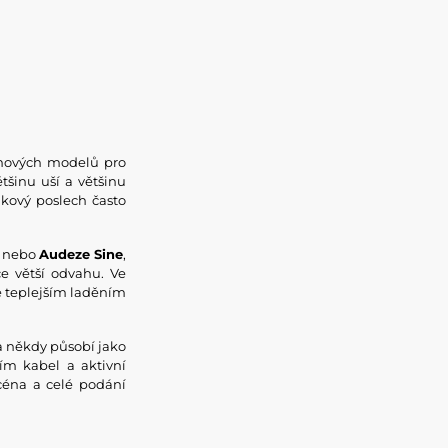
amových modelů pro
tšinu uší a většinu
nkový poslech často
nebo
Audeze Sine
,
ce větší odvahu. Ve
ě teplejším laděním
a někdy působí jako
ím kabel a aktivní
scéna a celé podání