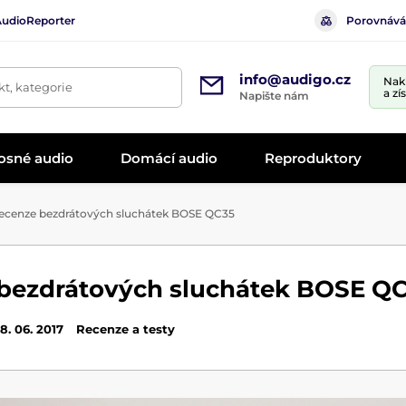
AudioReporter
Porovnává
info@audigo.cz
Nak
t, kategorie
a zí
Napište nám
osné audio
Domácí audio
Reproduktory
cenze bezdrátových sluchátek BOSE QC35
bezdrátových sluchátek BOSE Q
8. 06. 2017
Recenze a testy