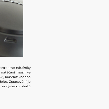
prostorné náušníky
 natáčení mušlí ve
taky kabeláž vedená
ejte. Zpracování je
přes výstavku plastů