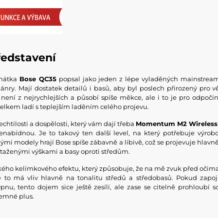
ředstavení
chátka
Bose QC35
popsal jako jeden z lépe vyladěných mainstre
nry. Mají dostatek detailů i basů, aby byl poslech přirozený pro vě
 není z nejrychlejších a působí spíše měkce, ale i to je pro odpoči
celkem ladí s teplejším laděním celého projevu.
htilosti a dospělosti, který vám dají třeba
Momentum M2 Wireless
nabídnou. Je to takový ten další level, na který potřebuje výrob
ými modely hrají Bose spíše zábavně a líbivě, což se projevuje hlavn
ytaženými výškami a basy oproti středům.
kého kelímkového efektu, který způsobuje, že na mě zvuk před očim
 to má vliv hlavně na tonalitu středů a středobasů. Pokud zapoj
pnu, tento dojem sice ještě zesílí, ale zase se citelně prohloubí 
íjemné plus.