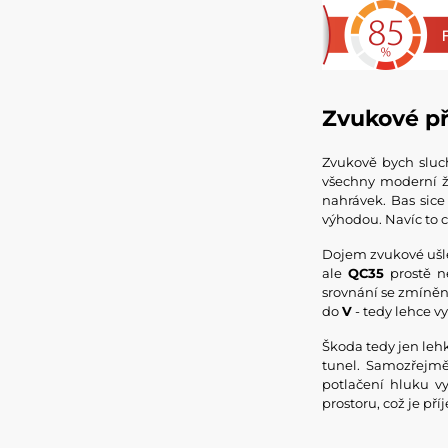
Zvukové p
Zvukově bych slu
všechny moderní žá
nahrávek. Bas sice
výhodou. Navíc to 
Dojem zvukové ušlec
ale
QC35
prostě ne
srovnání se zmíněn
do
V
- tedy lehce v
Škoda tedy jen leh
tunel. Samozřejmě
potlačení hluku vy
prostoru, což je př