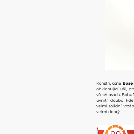
Konstrukčně
Bose
obklopující uši, p
všech osách. Bohuž
uvnitř kloubů, kde
velmi solidní, vrzá
velmi dobrý.