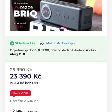
Možnosti dopravy ›
Skladem 1 ks
Objednávky do 10. 8. 12:00, předpokládané dodání:
u vás v
úterý 11. 8.
25 990 Kč
23 390 Kč
19 331 Kč bez DPH
Sleva
-10%
Ušetříte 2 600 Kč
Hlídat cenu