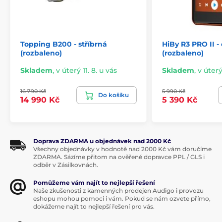
Topping B200 - stříbrná
HiBy R3 PRO II -
(rozbaleno)
(rozbaleno)
Skladem
,
v úterý 11. 8. u vás
Skladem
,
v úterý
16 790 Kč
5 990 Kč
Do košíku
14 990 Kč
5 390 Kč
Doprava ZDARMA u objednávek nad 2000 Kč
Všechny objednávky v hodnotě nad 2000 Kč vám doručíme
ZDARMA. Sázíme přitom na ověřené dopravce PPL / GLS i
odběr v Zásilkovnách.
Pomůžeme vám najít to nejlepší řešení
Naše zkušenosti z kamenných prodejen Audigo i provozu
eshopu mohou pomoci i vám. Pokud se nám ozvete přímo,
dokážeme najít to nejlepší řešení pro vás.