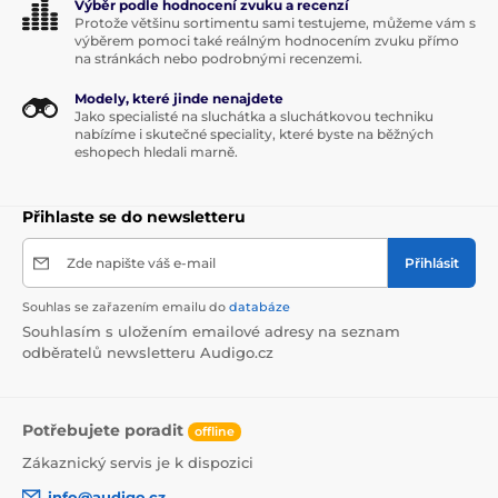
Výběr podle hodnocení zvuku a recenzí
Protože většinu sortimentu sami testujeme, můžeme vám s
výběrem pomoci také reálným hodnocením zvuku přímo
na stránkách nebo podrobnými recenzemi.
Modely, které jinde nenajdete
Jako specialisté na sluchátka a sluchátkovou techniku
nabízíme i skutečné speciality, které byste na běžných
eshopech hledali marně.
Přihlaste se do newsletteru
Zde napište váš e-mail
Přihlásit
Souhlas se zařazením emailu do
databáze
Souhlasím s uložením emailové adresy na seznam
odběratelů newsletteru Audigo.cz
Potřebujete poradit
offline
Zákaznický servis je k dispozici
info@audigo.cz