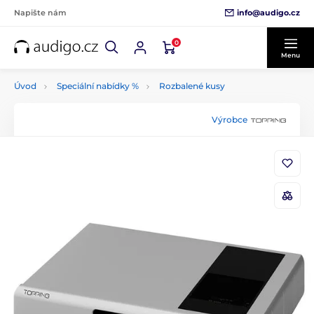
info@audigo.cz
Napište nám
0
Menu
Úvod
Speciální nabídky %
Rozbalené kusy
Výrobce