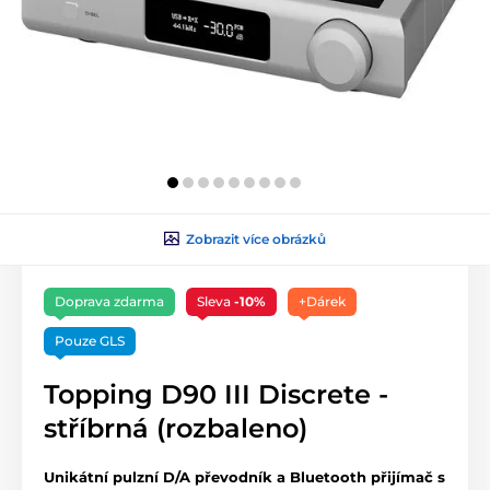
Zobrazit více obrázků
Doprava zdarma
Sleva
-10%
+Dárek
Pouze GLS
Topping D90 III Discrete -
stříbrná (rozbaleno)
Unikátní pulzní D/A převodník a Bluetooth přijímač s