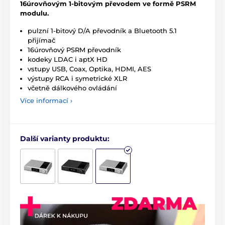
16úrovňovým 1-bitovým převodem ve formě PSRM
modulu.
pulzní 1-bitový D/A převodník a Bluetooth 5.1
přijímač
16úrovňový PSRM převodník
kodeky LDAC i aptX HD
vstupy USB, Coax, Optika, HDMI, AES
výstupy RCA i symetrické XLR
včetně dálkového ovládání
Více informací ›
Další varianty produktu: