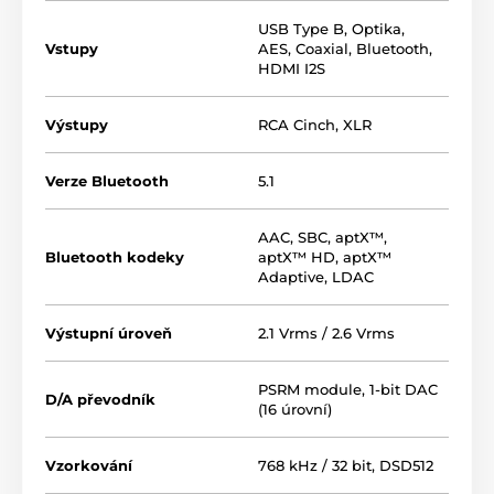
USB Type B
,
Optika
,
Vstupy
AES
,
Coaxial
,
Bluetooth
,
HDMI I2S
Výstupy
RCA Cinch
,
XLR
Verze Bluetooth
5.1
AAC
,
SBC
,
aptX™
,
Bluetooth kodeky
aptX™ HD
,
aptX™
Adaptive
,
LDAC
Výstupní úroveň
2.1 Vrms / 2.6 Vrms
PSRM module, 1-bit DAC
D/A převodník
(16 úrovní)
Vzorkování
768 kHz / 32 bit, DSD512