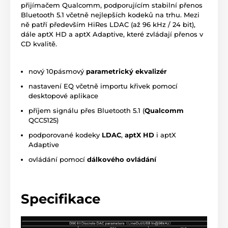
přijímačem Qualcomm, podporujícím stabilní přenos
Bluetooth 5.1 včetně nejlepších kodeků na trhu. Mezi
ně patří především HiRes LDAC (až 96 kHz / 24 bit),
dále aptX HD a aptX Adaptive, které zvládají přenos v
CD kvalitě.
nový 10pásmový
parametrický ekvalizér
nastavení EQ včetně importu křivek pomocí
desktopové aplikace
příjem signálu přes Bluetooth 5.1 (
Qualcomm
QCC5125)
podporované kodeky
LDAC
,
aptX HD
i aptX
Adaptive
ovládání pomocí
dálkového ovládání
Specifikace