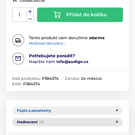
Přidat do košíku
Tento produkt vám doručíme
zdarma
Možnosti doručení ›
Potřebujete poradit?
Napište nám
info@audigo.cz
Kód produktu:
P384574
Záruka:
24 měsíců
EAN:
P384574
Popis a parametry
Hodnocení
(0)