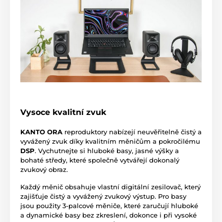
Vysoce kvalitní zvuk
KANTO ORA
reproduktory nabízejí neuvěřitelně čistý a
vyvážený zvuk díky kvalitním měničům a pokročilému
DSP
. Vychutnejte si hluboké basy, jasné výšky a
bohaté středy, které společně vytvářejí dokonalý
zvukový obraz.
Každý měnič obsahuje vlastní digitální zesilovač, který
zajišťuje čistý a vyvážený zvukový výstup. Pro basy
jsou použity 3-palcové měniče, které zaručují hluboké
a dynamické basy bez zkreslení, dokonce i při vysoké