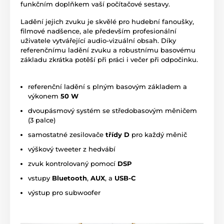
funkčním doplňkem vaší počítačové sestavy.
Ladění jejich zvuku je skvělé pro hudební fanoušky,
filmové nadšence, ale především profesionální
uživatele vytvářející audio-vizuální obsah. Díky
referenčnímu ladění zvuku a robustnímu basovému
základu zkrátka potěší při práci i večer při odpočinku.
referenční ladění s plným basovým základem a
výkonem
50 W
dvoupásmový systém se středobasovým měničem
(3 palce)
samostatné zesilovače
třídy D
pro každý měnič
výškový tweeter z hedvábí
zvuk kontrolovaný pomocí
DSP
vstupy
Bluetooth
,
AUX
, a
USB-C
výstup pro subwoofer