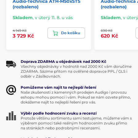
Audio-Technica ATH-M50xSTS
Audio-Technica
(rozbaleno)
(rozbaleno)
Skladem
,
v úterý 11. 8. u vás
Skladem
,
v úterý
4 149 Kč
690 Kč
Do košíku
3 729 Kč
620 Kč
Doprava ZDARMA u objednávek nad 2000 Kč
Všechny objednávky v hodnotě nad 2000 Kč vám doručíme
ZDARMA. Sázíme přitom na ověřené dopravce PPL / GLS i
odběr v Zásilkovnách.
Pomůžeme vám najít to nejlepší řešení
Naše zkušenosti z kamenných prodejen Audigo i provozu
eshopu mohou pomoci i vám. Pokud se nám ozvete přímo,
dokážeme najít to nejlepší řešení pro vás.
Výběr podle hodnocení zvuku a recenzí
Protože většinu sortimentu sami testujeme, můžeme vám s
výběrem pomoci také reálným hodnocením zvuku přímo
na stránkách nebo podrobnými recenzemi.