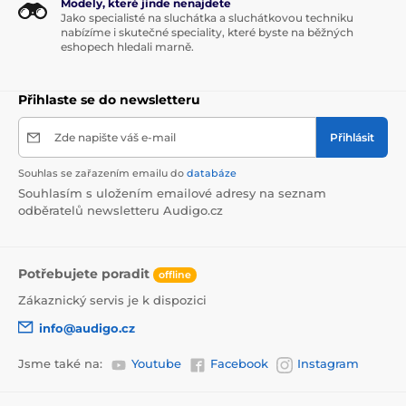
Modely, které jinde nenajdete
Jako specialisté na sluchátka a sluchátkovou techniku
nabízíme i skutečné speciality, které byste na běžných
eshopech hledali marně.
Přihlaste se do newsletteru
Zde napište váš e-mail
Přihlásit
Souhlas se zařazením emailu do
databáze
Souhlasím s uložením emailové adresy na seznam
odběratelů newsletteru Audigo.cz
Potřebujete poradit
offline
Zákaznický servis je k dispozici
info@audigo.cz
Jsme také na:
Youtube
Facebook
Instagram