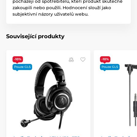
pocházejí od spotřebitelů, kteří produkt skutečně
zakoupili nebo použili. Hodnocení slouží jako
subjektivní názory uživatelů webu.
Související produkty
-10%
-10%
Pouze GLS
Pouze GLS