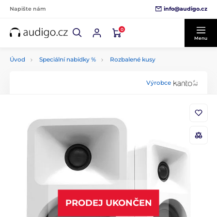
info@audigo.cz
Napište nám
0
Menu
Úvod
Speciální nabídky %
Rozbalené kusy
Výrobce
PRODEJ UKONČEN