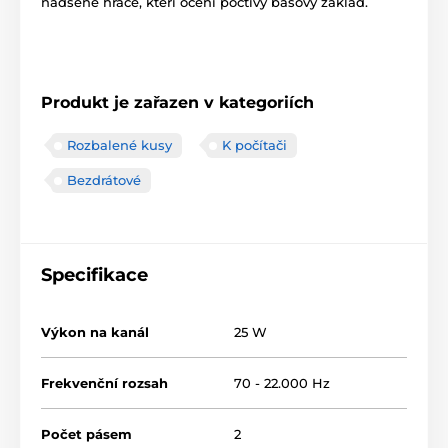
nadšené hráče, kteří ocení poctivý basový základ.
Produkt je zařazen v kategoriích
Rozbalené kusy
K počítači
Bezdrátové
Specifikace
Výkon na kanál
25 W
Frekvenční rozsah
70 - 22.000 Hz
Počet pásem
2