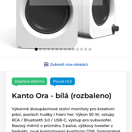
Zobrazit více obrázků
Doprava zdarma
Pouze GLS
Kanto Ora - bílá (rozbaleno)
Výkonné dvoupásmové stolní monitory pro kreativní
práci, poslech hudby i hraní her. Výkon 50 W, vstupy
RCA / Bluetooth 5.0 / USB-C, výstup pro subwoofer.
Basový měnič o průměru 3 palce, výškový tweeter z
hedvábí, zvuk kontrolovaný kvalitním DSP. Samostatné