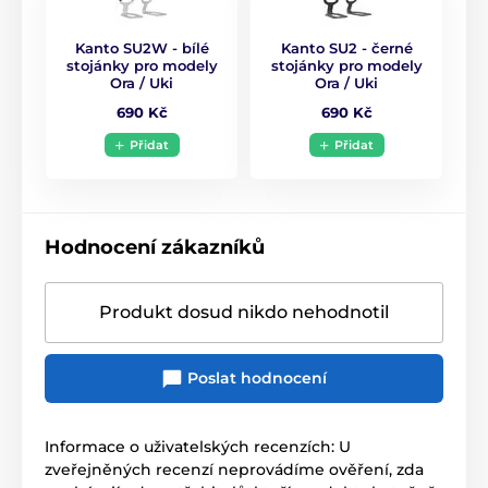
Kanto SU2W - bílé
Kanto SU2 - černé
stojánky pro modely
stojánky pro modely
Ora / Uki
Ora / Uki
690 Kč
690 Kč
Přidat
Přidat
Hodnocení zákazníků
Produkt dosud nikdo nehodnotil
Poslat hodnocení
Informace o uživatelských recenzích: U
zveřejněných recenzí neprovádíme ověření, zda