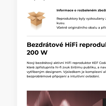
Informace o rozbaleném zbož
Reproduktory byly vyzkoušeny
kusu.
Včetně originálního obalu a pří
Bezdrátové HiFi reprod
200 W
Nový bezdrátový aktivní HiFi reproduktor KEF Cod
která zpřístupnila hi-fi zvuk širšímu publiku, a 
vytříbeným designem. Výsledkem je komplexní all-
bezproblémové připojení a intuitivní ovládání.