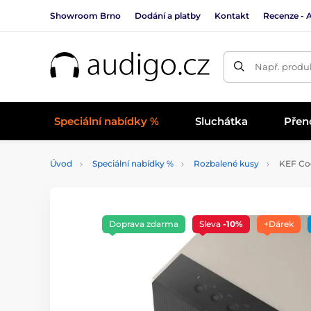
Showroom Brno
Dodání a platby
Kontakt
Recenze - 
Např. produk
Speciální nabídky %
Sluchátka
Přen
Úvod
Speciální nabídky %
Rozbalené kusy
KEF Cod
Doprava zdarma
Sleva
-10%
+Dárek