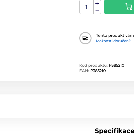
Tento produkt vá
Možnosti doručení ›
Kód produktu:
P385210
EAN:
P385210
Specifikac