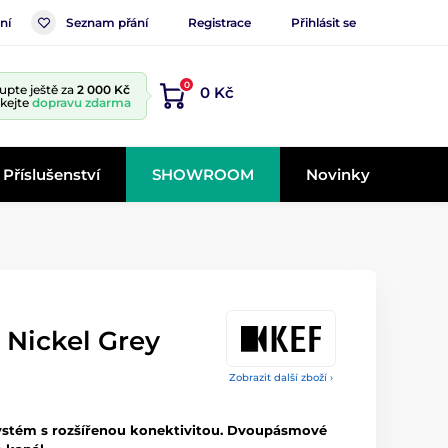
ní
Seznam přání
Registrace
Přihlásit se
0
upte ještě za
2 000 Kč
0 Kč
skejte
dopravu zdarma
Příslušenství
SHOWROOM
Novinky
 Nickel Grey
Zobrazit další zboží ›
systém s rozšířenou konektivitou. Dvoupásmové