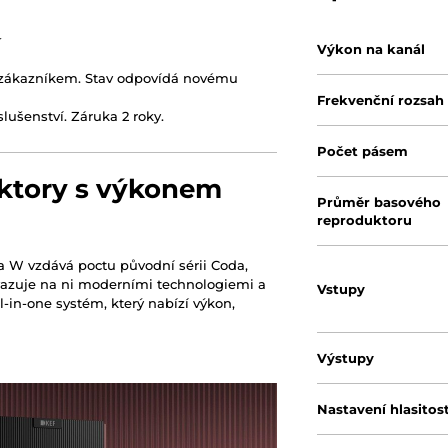
í
Výkon na kanál
 zákazníkem. Stav odpovídá novému
Frekvenční rozsah
slušenství. Záruka 2 roky.
Počet pásem
uktory s výkonem
Průměr basového
reproduktoru
a W vzdává poctu původní sérii Coda,
navazuje na ni moderními technologiemi a
Vstupy
in-one systém, který nabízí výkon,
Výstupy
Nastavení hlasitost