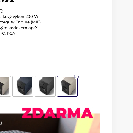
 kanál.
-Q
celkový výkon 200 W
ntegrity Engine (MIE)
tovým kodekem aptX
B-C, RCA