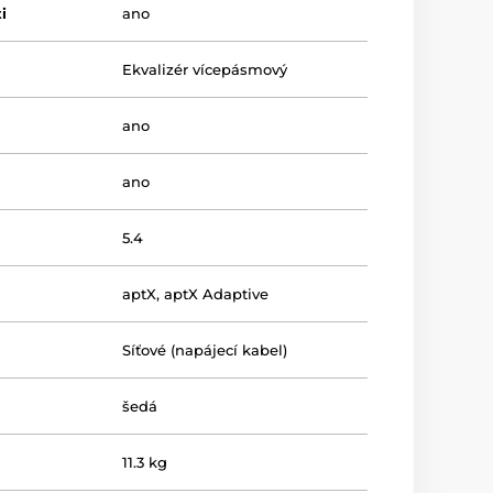
i
ano
Ekvalizér vícepásmový
ano
ano
5.4
aptX
,
aptX Adaptive
Síťové (napájecí kabel)
šedá
11.3 kg