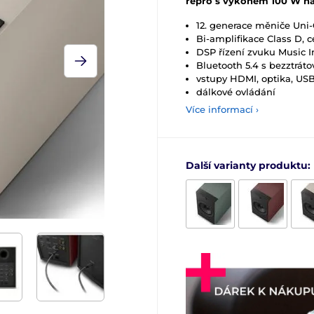
repro s výkonem 100 W na
12. generace měniče Uni
Bi-amplifikace Class D, 
DSP řízení zvuku Music I
Bluetooth 5.4 s bezztrá
vstupy HDMI, optika, US
dálkové ovládání
Více informací ›
Další varianty produktu: