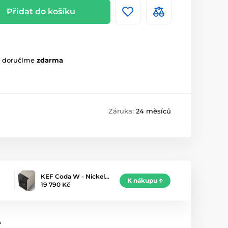
Přidat do košíku
m doručíme
zdarma
Záruka:
24 měsíců
KEF Coda W - Nickel…
K nákupu
19 790 Kč
e