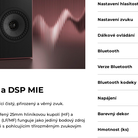
Nastavení hlasitost
Nastavení zvuku
Dálkové ovládání
Bluetooth
Verze Bluetooth
Bluetooth kodeky
 a DSP MIE
Napájení
í čistý, přirozený a věrný zvuk.
Barevný dekor
řený 25mm hliníkovou kupolí (HF) a
u (LF/MF) funguje jako jediný bodový zdroj
kci s pohlcujícím třírozměrným zvukovým
Hmotnost (ks)