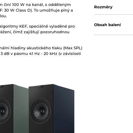
n činí 100 W na kanál, s odděleným
Rozměry
F: 30 W Class D). To umožňuje plný a
lou.
Obsah balení
algoritmy KEF, speciálně vyladěné pro
yvážení, čímž zajišťují pozoruhodnou
lní hladiny akustického tlaku (Max SPL)
3 dB v pásmu 41 Hz - 20 kHz (v závislosti