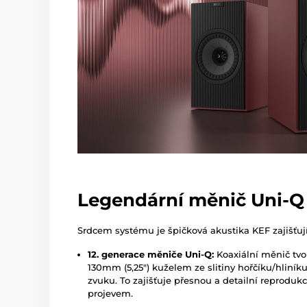
Legendární měnič Uni-Q
Srdcem systému je špičková akustika KEF zajišťujíc
12. generace měniče Uni-Q:
Koaxiální měnič tvo
130mm (5,25") kuželem ze slitiny hořčíku/hliník
zvuku. To zajišťuje přesnou a detailní reprodu
projevem.