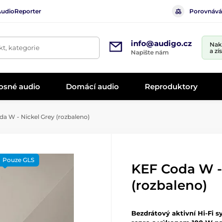
AudioReporter
Porovnává
info@audigo.cz
Nak
t, kategorie
a zí
Napište nám
osné audio
Domácí audio
Reproduktory
a W - Nickel Grey (rozbaleno)
Pouze GLS
KEF Coda W -
(rozbaleno)
Bezdrátový aktivní Hi-Fi 