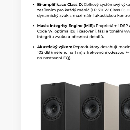
Bi-amplifikace Class D:
Celkový systémový výko
zesílením pro každý měnič (LF: 70 W Class D; H
dynamický zvuk s maximální akustickou kontro
Music Integrity Engine (MIE):
Proprietární DSP 
Coda W, optimalizují časování, fázi a tonální v
integritu zvuku a přesnost detailů.
Akustický výkon:
Reproduktory dosahují maximá
102 dB (měřeno na 1 m) s frekvenční odezvou +- 
na nastavení EQ).