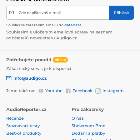
Zde napište váš e-mail
Přihlásit
Souhlas se zařazením emailu do
databáze
Souhlasím s uložením emailové adresy na seznam
odběratelů newsletteru Audigo.cz
Potřebujete poradit
offline
Zákaznický servis je k dispozici
info@audigo.cz
Jsme také na:
Youtube
Facebook
Instagram
AudioReporter.cz
Pro zákazníky
Recenze
O nás
Srovnávací testy
Showroom Brno
Best-of produkty
Dodání a platby