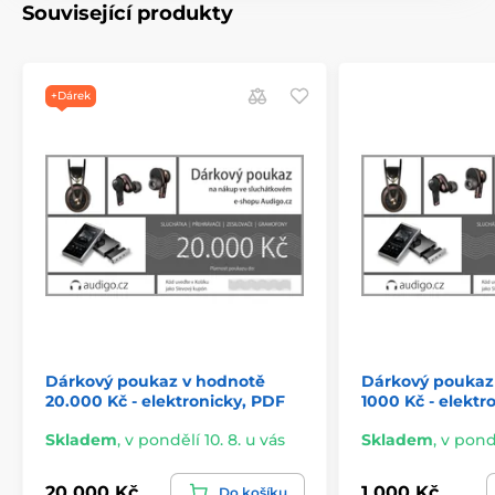
Související produkty
+Dárek
Dárkový poukaz v hodnotě
Dárkový poukaz
20.000 Kč - elektronicky, PDF
1000 Kč - elektr
Skladem
,
v pondělí 10. 8. u vás
Skladem
,
v pondě
20 000 Kč
1 000 Kč
Do košíku