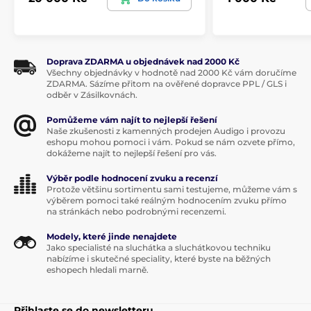
Doprava ZDARMA u objednávek nad 2000 Kč
Všechny objednávky v hodnotě nad 2000 Kč vám doručíme
ZDARMA. Sázíme přitom na ověřené dopravce PPL / GLS i
odběr v Zásilkovnách.
Pomůžeme vám najít to nejlepší řešení
Naše zkušenosti z kamenných prodejen Audigo i provozu
eshopu mohou pomoci i vám. Pokud se nám ozvete přímo,
dokážeme najít to nejlepší řešení pro vás.
Výběr podle hodnocení zvuku a recenzí
Protože většinu sortimentu sami testujeme, můžeme vám s
výběrem pomoci také reálným hodnocením zvuku přímo
na stránkách nebo podrobnými recenzemi.
Modely, které jinde nenajdete
Jako specialisté na sluchátka a sluchátkovou techniku
nabízíme i skutečné speciality, které byste na běžných
eshopech hledali marně.
Přihlaste se do newsletteru