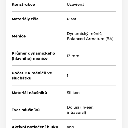
Konstrukce
Uzavřená
Materiály těla
Plast
Dynamický měnič
,
Měniče
Balanced Armature (BA)
Průměr dynamického
13 mm
(hlavního) měniče
Počet BA měničů ve
1
sluchátku
Materiál náušníků
Silikon
Do uší (in-ear,
Tvar náušníků
intraaural)
Aktivní potlačení hluku
ano