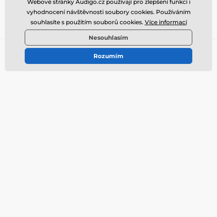
Webové stránky Audigo.cz používají pro zlepšení funkcí i
Souhlasím s uložením emailové adresy na seznam
vyhodnocení návštěvnosti soubory cookies. Používáním
odběratelů newsletteru Audigo.cz
souhlasíte s použitím souborů cookies.
Více informací
Nesouhlasím
Potřebujete poradit
offline
Rozumím
Zákaznický servis je k dispozici
info@audigo.cz
Jsme také na:
Youtube
Facebook
Instagram
AudioReporter.cz
Pro zákazníky
Recenze
O nás
Srovnávací testy
Showroom Brno
Best-of produkty
Dodání a platby
Obchodní podmínky
Vrácení zboží a reklamace
Kontakty