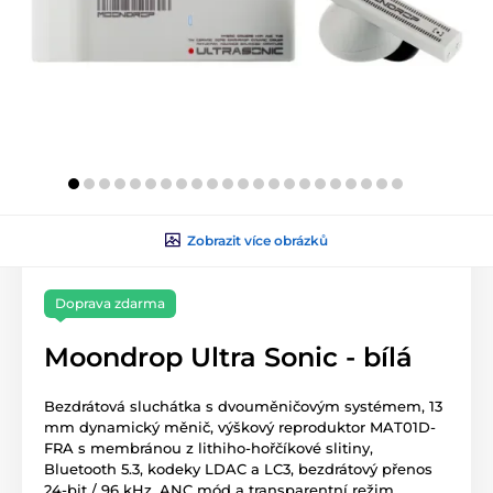
Zobrazit více obrázků
Doprava zdarma
Moondrop Ultra Sonic - bílá
Bezdrátová sluchátka s dvouměničovým systémem, 13
mm dynamický měnič, výškový reproduktor MAT01D-
FRA s membránou z lithiho-hořčíkové slitiny,
Bluetooth 5.3, kodeky LDAC a LC3, bezdrátový přenos
24-bit / 96 kHz, ANC mód a transparentní režim,