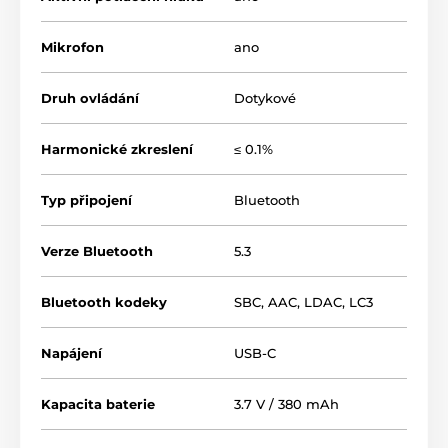
Mikrofon
ano
Druh ovládání
Dotykové
Harmonické zkreslení
≤ 0.1%
Typ připojení
Bluetooth
Verze Bluetooth
5.3
Bluetooth kodeky
SBC
,
AAC
,
LDAC
,
LC3
Napájení
USB-C
Kapacita baterie
3.7 V / 380 mAh