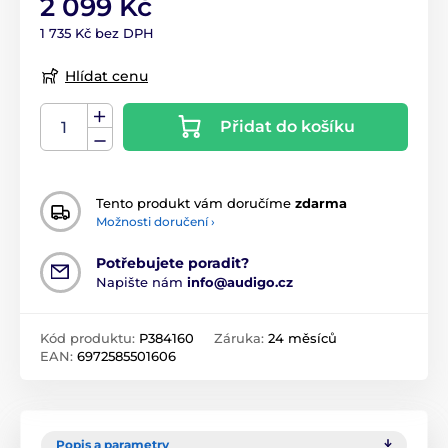
2 099 Kč
1 735 Kč bez DPH
Hlídat cenu
Přidat do košíku
Tento produkt vám doručíme
zdarma
Možnosti doručení ›
Potřebujete poradit?
Napište nám
info@audigo.cz
Kód produktu:
P384160
Záruka:
24 měsíců
EAN:
6972585501606
Popis a parametry