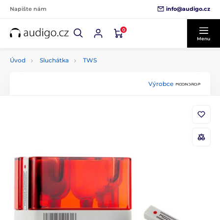
info@audigo.cz
Napište nám
0
Menu
Úvod
Sluchátka
TWS
Výrobce