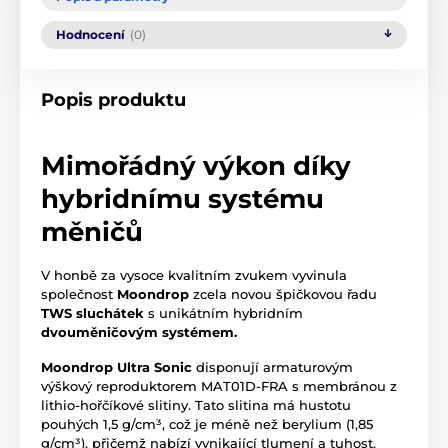
Hodnocení
(0)
Popis produktu
Mimořádný výkon díky
hybridnímu systému
měničů
V honbě za vysoce kvalitním zvukem vyvinula
společnost
Moondrop
zcela novou špičkovou řadu
TWS sluchátek
s unikátním hybridním
dvouměničovým systémem.
Moondrop Ultra Sonic
disponují armaturovým
výškový reproduktorem MAT01D-FRA s membránou z
lithio-hořčíkové slitiny. Tato slitina má hustotu
pouhých 1,5 g/cm³, což je méně než berylium (1,85
g/cm³), přičemž nabízí vynikající tlumení a tuhost.