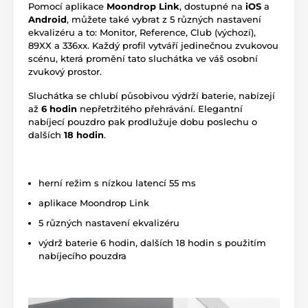
Pomocí aplikace
Moondrop Link
, dostupné na
iOS
a
Android
, můžete také vybrat z 5 různých nastavení
ekvalizéru a to: Monitor, Reference, Club (výchozí),
89XX a 336xx. Každý profil vytváří jedinečnou zvukovou
scénu, která promění tato sluchátka ve váš osobní
zvukový prostor.
Sluchátka se chlubí působivou výdrží baterie, nabízejí
až
6 hodin
nepřetržitého přehrávání. Elegantní
nabíjecí pouzdro pak prodlužuje dobu poslechu o
dalších
18 hodin
.
herní režim s nízkou latencí 55 ms
aplikace Moondrop Link
5 různých nastavení ekvalizéru
výdrž baterie 6 hodin, dalších 18 hodin s použitím
nabíjecího pouzdra