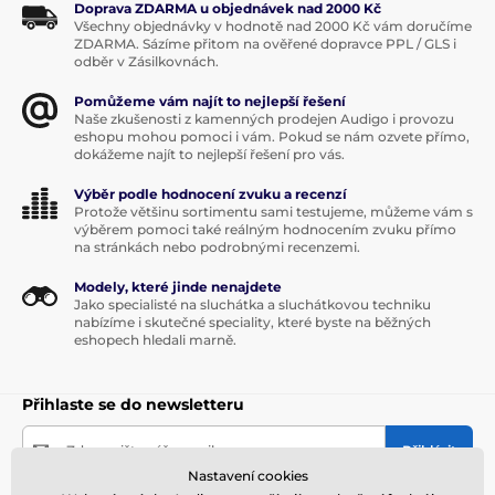
Doprava ZDARMA u objednávek nad 2000 Kč
Všechny objednávky v hodnotě nad 2000 Kč vám doručíme
ZDARMA. Sázíme přitom na ověřené dopravce PPL / GLS i
odběr v Zásilkovnách.
Pomůžeme vám najít to nejlepší řešení
Naše zkušenosti z kamenných prodejen Audigo i provozu
eshopu mohou pomoci i vám. Pokud se nám ozvete přímo,
dokážeme najít to nejlepší řešení pro vás.
Výběr podle hodnocení zvuku a recenzí
Protože většinu sortimentu sami testujeme, můžeme vám s
výběrem pomoci také reálným hodnocením zvuku přímo
na stránkách nebo podrobnými recenzemi.
Modely, které jinde nenajdete
Jako specialisté na sluchátka a sluchátkovou techniku
nabízíme i skutečné speciality, které byste na běžných
eshopech hledali marně.
Přihlaste se do newsletteru
Zde napište váš e-mail
Přihlásit
Nastavení cookies
Souhlas se zařazením emailu do
databáze