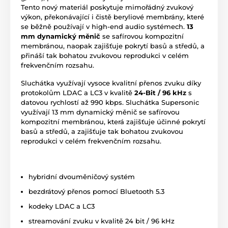
Tento nový materiál poskytuje mimořádný zvukový
výkon, překonávající i čistě beryliové membrány, které
se běžně používají v high-end audio systémech.
13
mm dynamický měnič
se safírovou kompozitní
membránou, naopak zajišťuje pokrytí basů a středů, a
přináší tak bohatou zvukovou reprodukci v celém
frekvenčním rozsahu.
Sluchátka využívají vysoce kvalitní přenos zvuku díky
protokolům LDAC a LC3 v kvalitě
24-Bit / 96 kHz
s
datovou rychlostí až 990 kbps. Sluchátka Supersonic
využívají 13 mm dynamický měnič se safírovou
kompozitní membránou, která zajišťuje účinné pokrytí
basů a středů, a zajišťuje tak bohatou zvukovou
reprodukci v celém frekvenčním rozsahu.
hybridní dvouměničový systém
bezdrátový přenos pomocí Bluetooth 5.3
kodeky LDAC a LC3
streamování zvuku v kvalitě 24 bit / 96 kHz