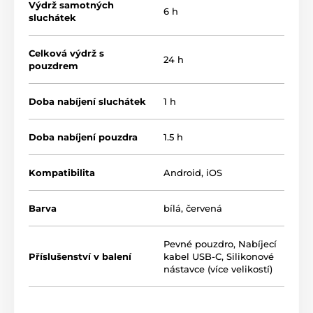
Výdrž samotných
6 h
sluchátek
Celková výdrž s
24 h
pouzdrem
Doba nabíjení sluchátek
1 h
Doba nabíjení pouzdra
1.5 h
Kompatibilita
Android, iOS
Barva
bílá
,
červená
Pevné pouzdro
,
Nabíjecí
Příslušenství v balení
kabel USB-C
,
Silikonové
nástavce (více velikostí)