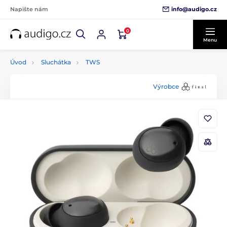
info@audigo.cz
Napište nám
0
Menu
Úvod
Sluchátka
TWS
Výrobce