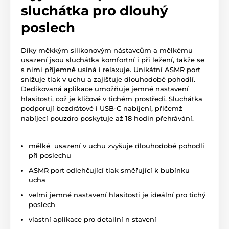
sluchátka pro dlouhý
poslech
Díky měkkým silikonovým nástavcům a mělkému
usazení jsou sluchátka komfortní i při ležení, takže se
s nimi příjemně usíná i relaxuje. Unikátní ASMR port
snižuje tlak v uchu a zajišťuje dlouhodobé pohodlí.
Dedikovaná aplikace umožňuje jemné nastavení
hlasitosti, což je klíčové v tichém prostředí. Sluchátka
podporují bezdrátové i USB-C nabíjení, přičemž
nabíjecí pouzdro poskytuje až 18 hodin přehrávání.
mělké usazení v uchu zvyšuje dlouhodobé pohodlí
při poslechu
ASMR port odlehčující tlak směřující k bubínku
ucha
velmi jemné nastavení hlasitosti je ideální pro tichý
poslech
vlastní aplikace pro detailní n stavení