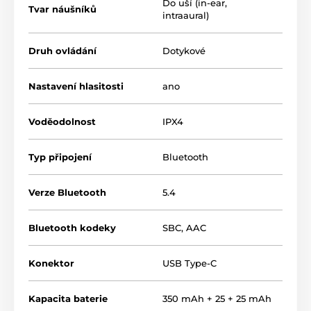
Do uší (in-ear,
Tvar náušníků
intraaural)
Druh ovládání
Dotykové
Nastavení hlasitosti
ano
Voděodolnost
IPX4
Typ připojení
Bluetooth
Verze Bluetooth
5.4
Bluetooth kodeky
SBC
,
AAC
Konektor
USB Type-C
Kapacita baterie
350 mAh + 25 + 25 mAh