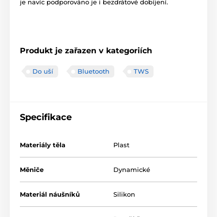
je navíc podporováno je i bezdrátové dobíjení.
Produkt je zařazen v kategoriích
Do uší
Bluetooth
TWS
Specifikace
Materiály těla
Plast
Měniče
Dynamické
Materiál náušníků
Silikon