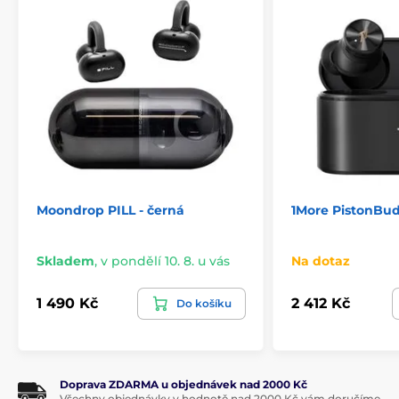
Moondrop PILL - černá
1More PistonBud
Skladem
,
v pondělí 10. 8. u vás
Na dotaz
1 490 Kč
2 412 Kč
Do košíku
Doprava ZDARMA u objednávek nad 2000 Kč
Všechny objednávky v hodnotě nad 2000 Kč vám doručíme