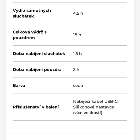
Výdrž samotných
4.5 h
sluchátek
Celková výdrž s
18 h
pouzdrem
Doba nabíjení sluchátek
1.5 h
Doba nabíjení pouzdra
2 h
Barva
šedá
Nabíjecí kabel USB-C
,
Příslušenství v balení
Silikonové nástavce
(více velikostí)