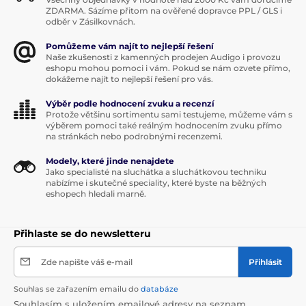
ZDARMA. Sázíme přitom na ověřené dopravce PPL / GLS i
odběr v Zásilkovnách.
Pomůžeme vám najít to nejlepší řešení
Naše zkušenosti z kamenných prodejen Audigo i provozu
eshopu mohou pomoci i vám. Pokud se nám ozvete přímo,
dokážeme najít to nejlepší řešení pro vás.
Výběr podle hodnocení zvuku a recenzí
Protože většinu sortimentu sami testujeme, můžeme vám s
výběrem pomoci také reálným hodnocením zvuku přímo
na stránkách nebo podrobnými recenzemi.
Modely, které jinde nenajdete
Jako specialisté na sluchátka a sluchátkovou techniku
nabízíme i skutečné speciality, které byste na běžných
eshopech hledali marně.
Přihlaste se do newsletteru
Zde napište váš e-mail
Přihlásit
Souhlas se zařazením emailu do
databáze
Souhlasím s uložením emailové adresy na seznam