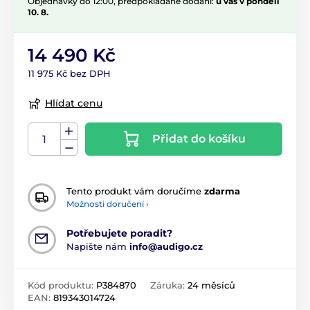
Objednávky do 12:00, předpokládané dodání:
u vás v pondělí
10. 8.
14 490 Kč
11 975 Kč bez DPH
Hlídat cenu
Přidat do košíku
Tento produkt vám doručíme
zdarma
Možnosti doručení ›
Potřebujete poradit?
Napište nám
info@audigo.cz
Kód produktu:
P384870
Záruka:
24 měsíců
EAN:
819343014724