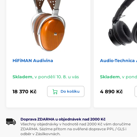
HiFiMAN Audivina
Audio-Technica
Skladem
,
v pondělí 10. 8. u vás
Skladem
,
v pondě
18 370 Kč
4 890 Kč
Do košíku
Doprava ZDARMA u objednávek nad 2000 Kč
Všechny objednávky v hodnotě nad 2000 Kč vám doručíme
ZDARMA. Sázíme přitom na ověřené dopravce PPL / GLS i
odběr v Zásilkovnách.