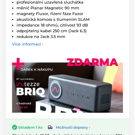
profesionální uzavřená sluchátka
měnič Planar Magnetic 90 mm
magnety Fluxor, řízení fáze Fazor
akustická komora s tlumením SLAM
impedance 18 ohmů, citlivost 93 dB
odpojitelný kabel 250 cm (Jack 6.3)
redukce na Jack 3.5 mm
Více informací ›
Možnosti dopravy ›
Skladem 1 ks