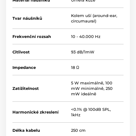
Kolem uší (around-ear,
Tvar náušníků
circumaural)
Frekvenční rozsah
10 - 40.000 Hz
Citlivost
93 dB/1mW
Impedance
18 Ω
5 W maximálně, 100
Zatížitelnost
mW minimálně, 250
mW ideálně
<0.1% @ 100dB SPL,
Harmonické zkreslení
1kHz
Délka kabelu
250 cm