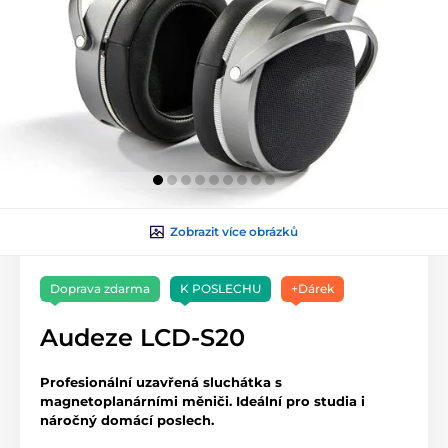
Zobrazit více obrázků
Doprava zdarma
K POSLECHU
+Dárek
Audeze LCD-S20
Profesionální uzavřená sluchátka s
magnetoplanárními měniči. Ideální pro studia i
náročný domácí poslech.