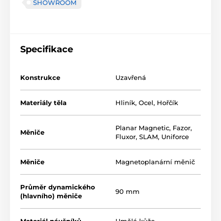
SHOWROOM
Specifikace
Konstrukce
Uzavřená
Materiály těla
Hliník
,
Ocel
,
Hořčík
Planar Magnetic, Fazor,
Měniče
Fluxor, SLAM, Uniforce
Měniče
Magnetoplanární měnič
Průměr dynamického
90 mm
(hlavního) měniče
Materiál náušníků
Umělá kůže