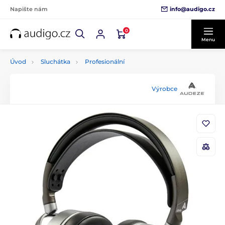
info@audigo.cz
Napište nám
0
Menu
Úvod
Sluchátka
Profesionální
Výrobce