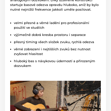
analogovým dozvukem. Díky uzavřené konstrukci
startuje basové odezva opravdu hluboko, aniž by bylo
nutné nejnižší frekvence jakkoli uměle posilovat.
velmi přesné a věrné ladění pro profesionální
použití ve studiích
výjimečně dobrá kresba prostoru i separace
přesný timing všech složek zvuku, rychlá odezva
věrné zobrazení i nejtišších zvuků bez nutnost
zvyšovat hlasitost
hluboký bas s návykovou úderností a přirozeným
dozvukem