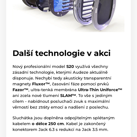
Další technologie v akci
Nový profesionální model
S20
využívá všechny
zásadní technologie, kterými Audeze aktuálně
disponuje. Nechybí tedy akusticky transparentní
magnety
Fluxor™
, časování fáze pomocí prvků
Fazor™
, ultra-tenká membrána
Ultra-Thin Uniforce™
ani zcela nové tlumení
SLAM™
. To vše s jediným
cílem - nabídnout posluchači zvuk s maximální
věrností bez ztráty emocí a nadšení z poslechu.
Sluchátka jsou doplněna odpojitelným splétaným
kabelem
o délce 250 cm
. Kabel je zakončený
konektorem Jack 6.3 s redukcí na Jack 3.5 mm.