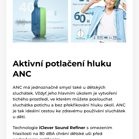
Aktivní potlačení hluku
ANC
ANC má jednoznačně smysl také u dětských
sluchátek. Vždyť jeho hlavním úkolem je vytvoření
tichého prostředí, ve kterém můžete poslouchat
sluchátka potichu a bez překřikování hluku okolí. ANC
je tak ideální cestou ke zdravému používání sluchátek
u dětí.
Technologie
iClever Sound Refiner
s omezením
hlasitosti na 80 dBA chrání dětské uši před