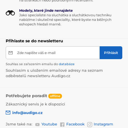
na stránkách nebo podrobnými recenzemi.
Modely, které jinde nenajdete
Jako specialisté na sluchátka a sluchátkovou techniku
nabízíme i skutečné speciality, které byste na běžných
eshopech hledali marně.
Přihlaste se do newsletteru
Zde napište váš e-mail
Přihlásit
Souhlas se zařazením emailu do
databáze
Souhlasím s uložením emailové adresy na seznam
odběratelů newsletteru Audigo.cz
Potřebujete poradit
offline
Zákaznický servis je k dispozici
info@audigo.cz
Jsme také na:
Youtube
Facebook
Instagram