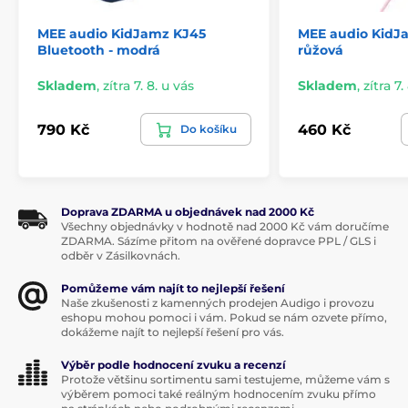
MEE audio KidJamz KJ45
MEE audio KidJ
Bluetooth - modrá
růžová
Skladem
,
zítra 7. 8. u vás
Skladem
,
zítra 7.
790 Kč
460 Kč
Do košíku
Doprava ZDARMA u objednávek nad 2000 Kč
Všechny objednávky v hodnotě nad 2000 Kč vám doručíme
ZDARMA. Sázíme přitom na ověřené dopravce PPL / GLS i
odběr v Zásilkovnách.
Pomůžeme vám najít to nejlepší řešení
Naše zkušenosti z kamenných prodejen Audigo i provozu
eshopu mohou pomoci i vám. Pokud se nám ozvete přímo,
dokážeme najít to nejlepší řešení pro vás.
Výběr podle hodnocení zvuku a recenzí
Protože většinu sortimentu sami testujeme, můžeme vám s
výběrem pomoci také reálným hodnocením zvuku přímo