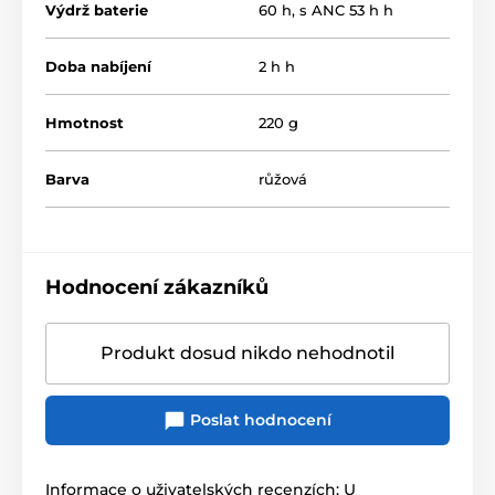
Výdrž baterie
60 h, s ANC 53 h h
Doba nabíjení
2 h h
Hmotnost
220 g
Barva
růžová
Hodnocení zákazníků
Produkt dosud nikdo nehodnotil
Poslat hodnocení
Informace o uživatelských recenzích: U