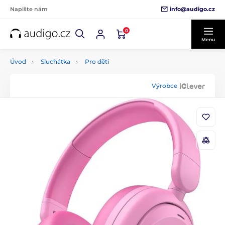
info@audigo.cz
Napište nám
0
Menu
Úvod
Sluchátka
Pro děti
Výrobce