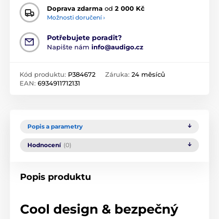
Doprava zdarma
od
2 000 Kč
Možnosti doručení ›
Potřebujete poradit?
Napište nám
info@audigo.cz
Kód produktu:
P384672
Záruka:
24 měsíců
EAN:
6934911712131
Popis a parametry
Hodnocení
(0)
Popis produktu
Cool design & bezpečný