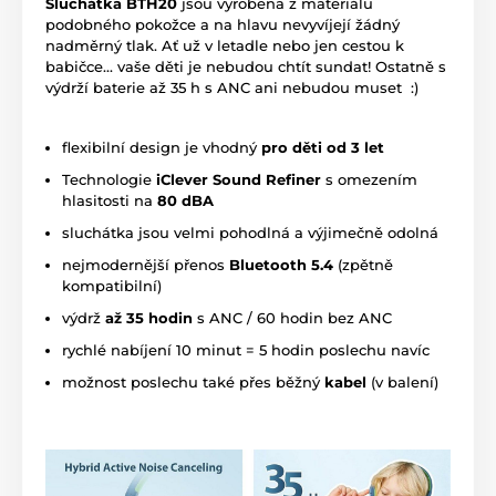
Sluchátka BTH20
jsou vyrobena z materiálu
podobného pokožce a na hlavu nevyvíjejí žádný
nadměrný tlak. Ať už v letadle nebo jen cestou k
babičce... vaše děti je nebudou chtít sundat! Ostatně s
výdrží baterie až 35 h s ANC ani nebudou muset :)
flexibilní design je vhodný
pro děti od 3 let
Technologie
iClever Sound Refiner
s omezením
hlasitosti na
80 dBA
sluchátka jsou velmi pohodlná a výjimečně odolná
nejmodernější přenos
Bluetooth 5.4
(zpětně
kompatibilní)
výdrž
až 35 hodin
s ANC / 60 hodin bez ANC
rychlé nabíjení 10 minut = 5 hodin poslechu navíc
možnost poslechu také přes běžný
kabel
(v balení)