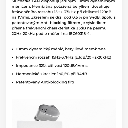
Sluchátka LAN disponují jediným 10mm dynamickým
měničem. Membrána potažená berylliem dosahuje
frekvenčního rozsahu 15Hz-37kHz při citlivosti 120dB
na 1Vrms. Zkreslení se drží pod 0,5 % při 94dB. Spolu s
patentovaným Anti-blocking filtrem je výsledkem
přesná frekvenční charakteristika ±3dB na pásmu
20Hz-20kHz podle měření na IEC60318-4.
10mm dynamický měnič, berylliová membrána
Frekvenční rozsah 15Hz-37kHz (±3dB/20Hz-20kHz)
Impedance 32Ω, citlivost 120dB/1Vrms
Harmonické zkreslení ≤0,5% při 94dB
Patentovaný Anti-blocking filtr