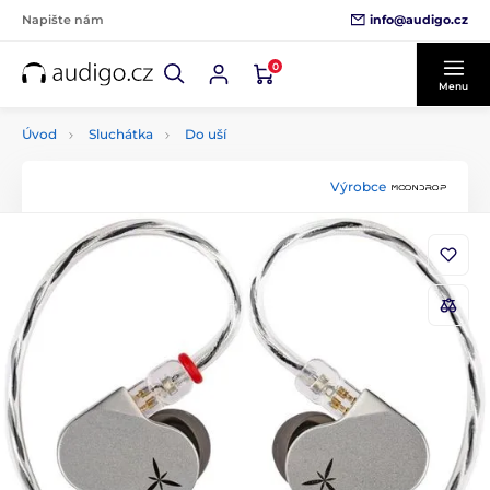
info@audigo.cz
Napište nám
0
Menu
Úvod
Sluchátka
Do uší
Výrobce