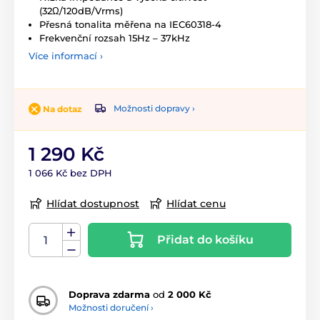
(32Ω/120dB/Vrms)
Přesná tonalita měřena na IEC60318-4
Frekvenční rozsah 15Hz – 37kHz
Více informací ›
Možnosti dopravy ›
Na dotaz
1 290 Kč
1 066 Kč bez DPH
Hlídat dostupnost
Hlídat cenu
Přidat do košíku
Doprava zdarma
od
2 000 Kč
Možnosti doručení ›