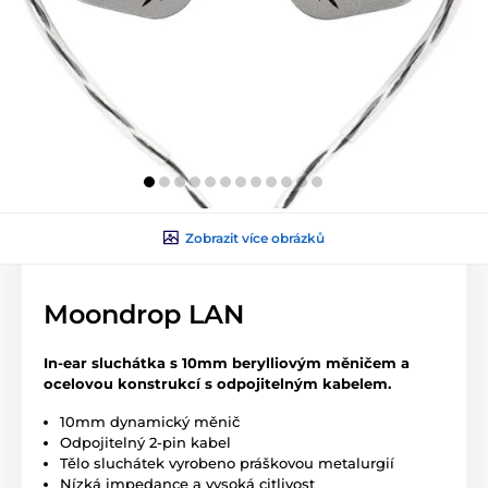
Zobrazit více obrázků
Moondrop LAN
In-ear sluchátka s 10mm berylliovým měničem a
ocelovou konstrukcí s odpojitelným kabelem.
10mm dynamický měnič
Odpojitelný 2-pin kabel
Tělo sluchátek vyrobeno práškovou metalurgií
Nízká impedance a vysoká citlivost