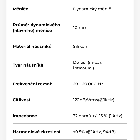
Měniče
Dynamický měnič
Průměr dynamického
10 mm
(hlavního) měniče
Materiál náušníků
Silikon
Do uší (in-ear,
Tvar náušníků
intraaural)
Frekvenční rozsah
20 - 20.000 Hz
Citlivost
120dB/Vrms(@1kHz)
Impedance
32 ohmů +/- 15 % (1 kHz)
Harmonické zkreslení
≤0.5% (@1kHz, 94dB)