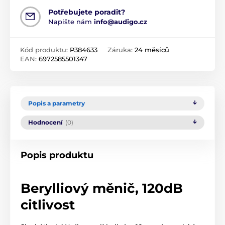
Potřebujete poradit?
Napište nám
info@audigo.cz
Kód produktu:
P384633
Záruka:
24 měsíců
EAN:
6972585501347
Popis a parametry
Hodnocení
(0)
Popis produktu
Berylliový měnič, 120dB
citlivost