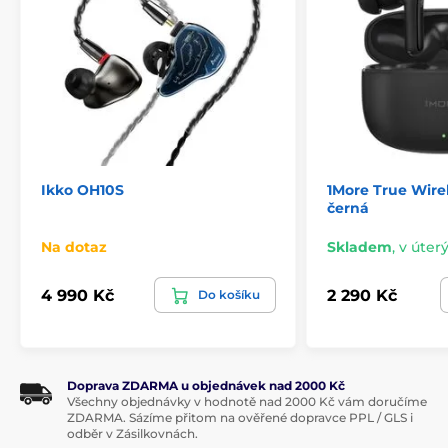
Ikko OH10S
1More True Wire
černá
Na dotaz
Skladem
,
v úterý
4 990 Kč
2 290 Kč
Do košíku
Doprava ZDARMA u objednávek nad 2000 Kč
Všechny objednávky v hodnotě nad 2000 Kč vám doručíme
ZDARMA. Sázíme přitom na ověřené dopravce PPL / GLS i
odběr v Zásilkovnách.