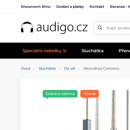
Showroom Brno
Dodání a platby
Kontakt
Recenze - 
Např. produk
Speciální nabídky %
Sluchátka
Přen
Úvod
Sluchátka
Do uší
Moondrop Concerto
Doprava zdarma
+Dárek