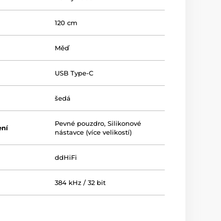
120 cm
Měď
USB Type-C
šedá
Pevné pouzdro
,
Silikonové
ení
nástavce (více velikostí)
ddHiFi
384 kHz / 32 bit