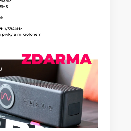
měnič
MEMS
ek
2bit/384kHz
i prvky a mikrofonem