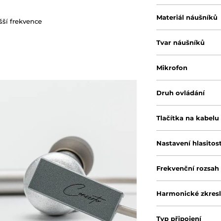
Materiál náušníků
šší frekvence
Tvar náušníků
Mikrofon
Druh ovládání
Tlačítka na kabelu
Nastavení hlasitost
Frekvenční rozsah
Harmonické zkresl
Typ připojení