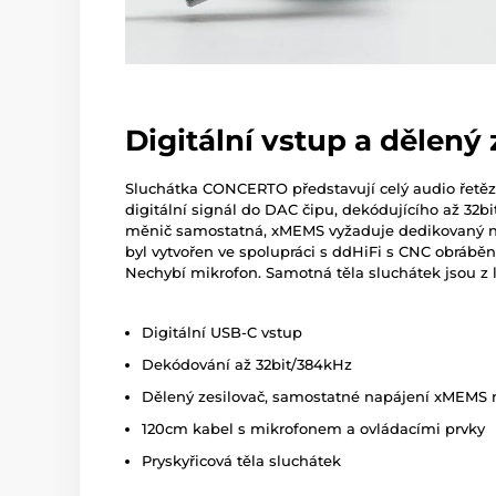
Digitální vstup a dělený 
Sluchátka CONCERTO představují celý audio řetěz
digitální signál do DAC čipu, dekódujícího až 32bi
měnič samostatná, xMEMS vyžaduje dedikovaný na
byl vytvořen ve spolupráci s ddHiFi s CNC obráb
Nechybí mikrofon. Samotná těla sluchátek jsou z l
Digitální USB-C vstup
Dekódování až 32bit/384kHz
Dělený zesilovač, samostatné napájení xMEMS
120cm kabel s mikrofonem a ovládacími prvky
Pryskyřicová těla sluchátek