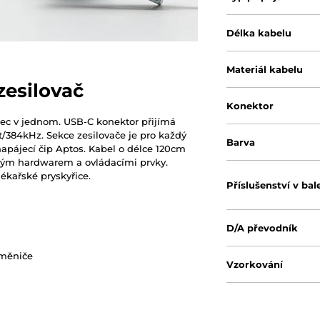
Délka kabelu
Materiál kabelu
zesilovač
Konektor
ec v jednom. USB-C konektor přijímá
t/384kHz. Sekce zesilovače je pro každý
Barva
pájecí čip Aptos. Kabel o délce 120cm
ěným hardwarem a ovládacími prvky.
ékařské pryskyřice.
Příslušenství v bal
D/A převodník
 měniče
Vzorkování