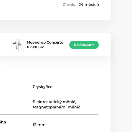
Záruka:
24 měsíců
Moondrop Concerto
K nákupu
10 990 Kč
e
Pryskyřice
Elektrostatický měnič
,
Magnetoplanární měnič
ého
13 mm