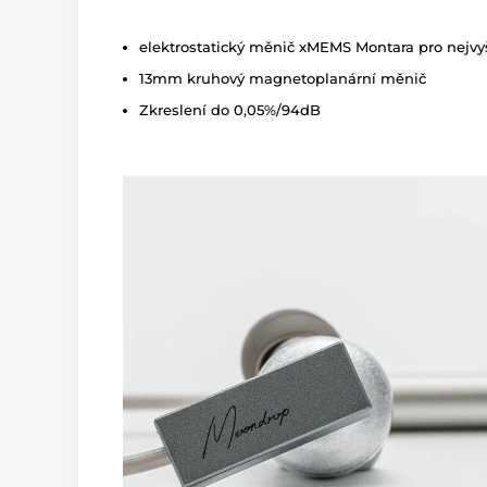
elektrostatický měnič xMEMS Montara pro nejvy
13mm kruhový magnetoplanární měnič
Zkreslení do 0,05%/94dB