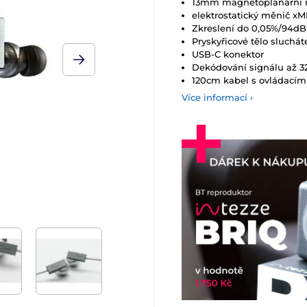
13mm magnetoplanární 
elektrostatický měnič x
Zkreslení do 0,05%/94dB
Pryskyřicové tělo sluchát
USB-C konektor
Dekódování signálu až 3
120cm kabel s ovládacím
Více informací ›