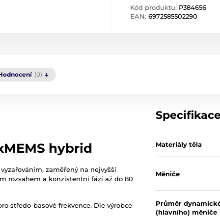
Kód produktu:
P384656
EAN:
6972585502290
Hodnocení
(0)
Specifikac
Materiály těla
ý xMEMS hybrid
 vyzařováním, zaměřený na nejvyšší
Měniče
m rozsahem a konzistentní fází až do 80
Průměr dynamick
ro středo-basové frekvence. Dle výrobce
(hlavního) měniče
.