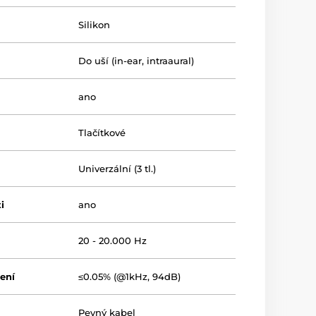
Silikon
Do uší (in-ear, intraaural)
ano
Tlačítkové
Univerzální (3 tl.)
i
ano
20 - 20.000 Hz
ení
≤0.05% (@1kHz, 94dB)
Pevný kabel