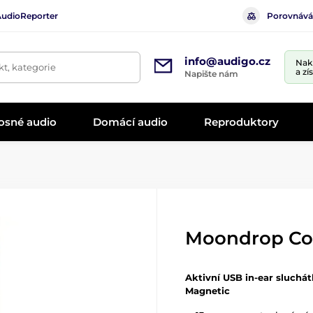
AudioReporter
Porovnává
info@audigo.cz
Nak
t, kategorie
a zí
Napište nám
osné audio
Domácí audio
Reproduktory
Moondrop Co
Aktivní USB in-ear sluchá
Magnetic