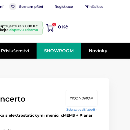
ní
Seznam přání
Registrace
Přihlásit se
0
upte ještě za
2 000 Kč
0 Kč
skejte
dopravu zdarma
Příslušenství
SHOWROOM
Novinky
ncerto
Zobrazit další zboží ›
tka s elektrostatickými měniči xMEMS + Planar