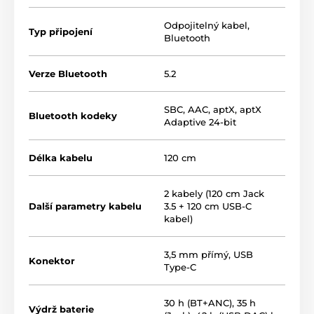
Odpojitelný kabel
,
Typ připojení
Bluetooth
Verze Bluetooth
5.2
SBC
,
AAC
,
aptX
,
aptX
Bluetooth kodeky
Adaptive 24-bit
Délka kabelu
120 cm
2 kabely (120 cm Jack
Další parametry kabelu
3.5 + 120 cm USB-C
kabel)
3,5 mm přímý
,
USB
Konektor
Type-C
30 h (BT+ANC), 35 h
Výdrž baterie