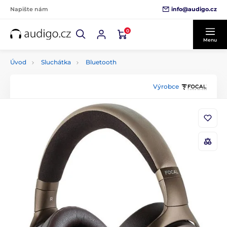
info@audigo.cz
Napište nám
0
Menu
Úvod
Sluchátka
Bluetooth
Výrobce