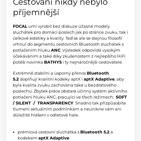
Cestování nikdy nebylo
příjemnější
FOCAL
umí vyrobit bez diskuze úžasné modely
sluchátek pro domácí poslech jak po stránce zvuku, tak i
celkové estetiky a kvality. Teď se ale se stejnou filosofií
vrhnul do segmentu cestovních Bluetooth sluchátek s
potlačením hluku
ANC
. Výsledek odpovídá vysokým
očekáváním a také díky zkušenostem z nejlepšího HiFi
potěší novinka
BATHYS
i ty nejnáročnější cestovatele.
Extrémně stabilní a úsporný přenos
Bluetooth
5.2
doplňují kvalitní kodeky aptX i
aptX Adaptive
, aby
byla kvalita zvuku zachována také u bezdrátového
poslechu. Zbytek práce obstará účinný systém aktivního
potlačení hluku ANC, pracující ve třech režimech:
SOFT
/ SILENT / TRANSPARENCY
. Snadno tak přizpůsobíte
tlumení aktuálním podmínkám a neunikne vám ani
důležité hlášení v odletové hale.
prémiová cestovní sluchátka s
Bluetooth 5.2
a
kodekem
aptX Adaptive