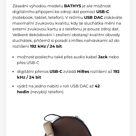
Zásadní výhodou modelu
BATHYS
je ale možnost
digitálního připojení ke zdroji dat pomocí
USB-C
(notebook, tablet, telefon). V režimu
USB DAC
získáváte
maximální zvukovou kvalitu, kdy se sluchátka mění na
externí zvukovou kartu a z telefonu je pouze zdroj dat.
Veškeré dekódování i zesílení obstarají kvalitní obvody
sluchátek, přičemž si poradí s HiRes nahrávkami až do
rozlišení
192 kHz / 24 bit
.
možnost poslechu také přes audio kabel
Jack
nebo
přes USB-C
digitální přenos
USB-C
zvládá
HiRes
rozlišení až
192
kHz / 24 bit
výdrž na jedno nabití v roli USB DAC až
42
hodin
(nevybíjí telefon)