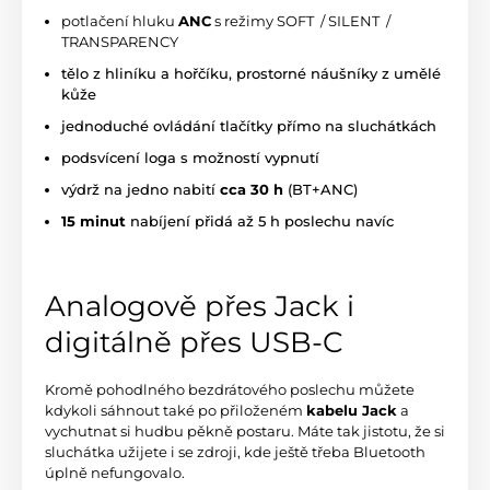
potlačení hluku
ANC
s režimy SOFT / SILENT /
TRANSPARENCY
tělo z hliníku a hořčíku, prostorné náušníky z umělé
kůže
jednoduché ovládání tlačítky přímo na sluchátkách
podsvícení loga s možností vypnutí
výdrž na jedno nabití
cca 30 h
(BT+ANC)
15 minut
nabíjení přidá až 5 h poslechu navíc
Analogově přes Jack i
digitálně přes USB-C
Kromě pohodlného bezdrátového poslechu můžete
kdykoli sáhnout také po přiloženém
kabelu Jack
a
vychutnat si hudbu pěkně postaru. Máte tak jistotu, že si
sluchátka užijete i se zdroji, kde ještě třeba Bluetooth
úplně nefungovalo.