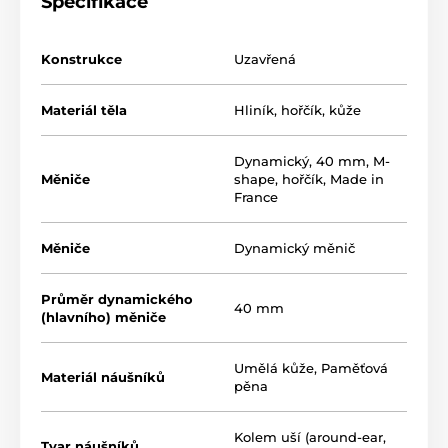
Specifikace
Konstrukce
Uzavřená
Materiál těla
Hliník, hořčík, kůže
Dynamický, 40 mm, M-
Měniče
shape, hořčík, Made in
France
Měniče
Dynamický měnič
Průměr dynamického
40 mm
(hlavního) měniče
Umělá kůže
,
Paměťová
Materiál náušníků
pěna
Kolem uší (around-ear,
Tvar náušníků