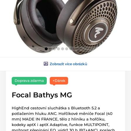
Zobrazit více obrázků
Doprava zdarma
+Dárek
Focal Bathys MG
HighEnd cestovní sluchátka s Bluetooth 5.2 a
potlačením hluku ANC. Hořčíkové měniče Focal (40
mm) MADE IN FRANCE, tělo z hliníku a hořčíku,
kodeky aptX i aptX Adaptive, funkce MULTIPOINT,
možnost přepínání EQ, výdrž 30 h (BT+ANC), poslech