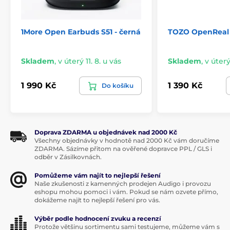
1More Open Earbuds S51 - černá
TOZO OpenReal 
Skladem
,
v úterý 11. 8. u vás
Skladem
,
v úterý
1 990 Kč
1 390 Kč
Do košíku
Doprava ZDARMA u objednávek nad 2000 Kč
Všechny objednávky v hodnotě nad 2000 Kč vám doručíme
ZDARMA. Sázíme přitom na ověřené dopravce PPL / GLS i
odběr v Zásilkovnách.
Pomůžeme vám najít to nejlepší řešení
Naše zkušenosti z kamenných prodejen Audigo i provozu
eshopu mohou pomoci i vám. Pokud se nám ozvete přímo,
dokážeme najít to nejlepší řešení pro vás.
Výběr podle hodnocení zvuku a recenzí
Protože většinu sortimentu sami testujeme, můžeme vám s