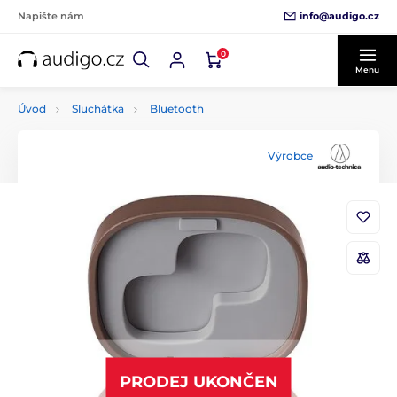
info@audigo.cz
Napište nám
0
Menu
Úvod
Sluchátka
Bluetooth
Výrobce
PRODEJ UKONČEN