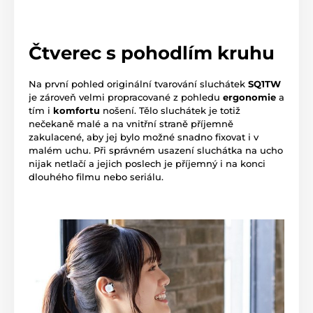
Čtverec s pohodlím kruhu
Na první pohled originální tvarování sluchátek
SQ1TW
je zároveň velmi propracované z pohledu
ergonomie
a
tím i
komfortu
nošení. Tělo sluchátek je totiž
nečekaně malé a na vnitřní straně příjemně
zakulacené, aby jej bylo možné snadno fixovat i v
malém uchu. Při správném usazení sluchátka na ucho
nijak netlačí a jejich poslech je příjemný i na konci
dlouhého filmu nebo seriálu.