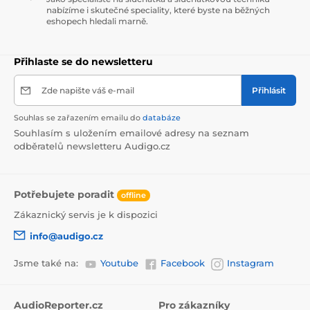
nabízíme i skutečné speciality, které byste na běžných
eshopech hledali marně.
Přihlaste se do newsletteru
Zde napište váš e-mail
Přihlásit
Souhlas se zařazením emailu do
databáze
Souhlasím s uložením emailové adresy na seznam
odběratelů newsletteru Audigo.cz
Potřebujete poradit
offline
Zákaznický servis je k dispozici
info@audigo.cz
Jsme také na:
Youtube
Facebook
Instagram
AudioReporter.cz
Pro zákazníky