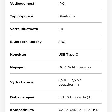
Voděodolnost
IPX4
Typ připojení
Bluetooth
Verze Bluetooth
5.0
Bluetooth kodeky
SBC
Konektor
USB Type-C
Napájení
DC 3.7V lithium-ion
6,5 h + 13,5 h s
Výdrž baterie
pouzdrem h
Doba nabíjení
1,5 h (2 h pouzdro) h
Kompatibilita
A2DP, AVRCP, HFP, HSP