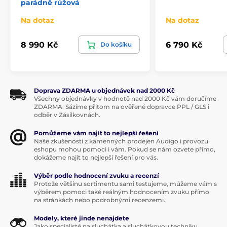
parádně růžová
Na dotaz
Na dotaz
8 990 Kč
6 790 Kč
Do košíku
Doprava ZDARMA u objednávek nad 2000 Kč
Všechny objednávky v hodnotě nad 2000 Kč vám doručíme
ZDARMA. Sázíme přitom na ověřené dopravce PPL / GLS i
odběr v Zásilkovnách.
Pomůžeme vám najít to nejlepší řešení
Naše zkušenosti z kamenných prodejen Audigo i provozu
eshopu mohou pomoci i vám. Pokud se nám ozvete přímo,
dokážeme najít to nejlepší řešení pro vás.
Výběr podle hodnocení zvuku a recenzí
Protože většinu sortimentu sami testujeme, můžeme vám s
výběrem pomoci také reálným hodnocením zvuku přímo
na stránkách nebo podrobnými recenzemi.
Modely, které jinde nenajdete
Jako specialisté na sluchátka a sluchátkovou techniku