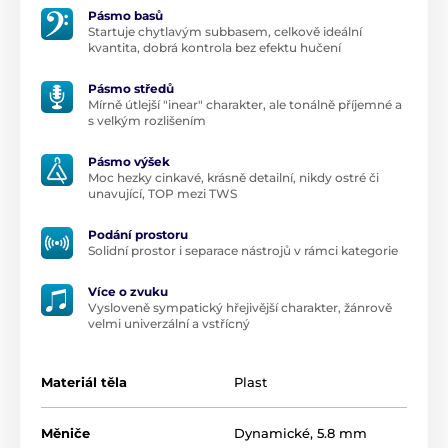
Pásmo basů
Startuje chytlavým subbasem, celkově ideální
kvantita, dobrá kontrola bez efektu hučení
Pásmo středů
Mírně útlejší "inear" charakter, ale tonálně příjemné a
s velkým rozlišením
Pásmo výšek
Moc hezky cinkavé, krásně detailní, nikdy ostré či
unavující, TOP mezi TWS
Podání prostoru
Solidní prostor i separace nástrojů v rámci kategorie
Více o zvuku
Vysloveně sympatický hřejivější charakter, žánrově
velmi univerzální a vstřícný
Materiál těla
Plast
Měniče
Dynamické, 5.8 mm