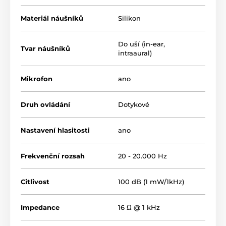
Materiál náušníků
Silikon
Do uší (in-ear,
Tvar náušníků
intraaural)
Mikrofon
ano
Druh ovládání
Dotykové
Nastavení hlasitosti
ano
Frekvenční rozsah
20 - 20.000 Hz
Citlivost
100 dB (1 mW/1kHz)
Impedance
16 Ω @ 1 kHz