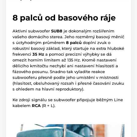
8 palců od basového ráje
Aktivní subwoofer
SUB8
je dokonalým rozšířením
vašeho domácího sterea. Jeho rozměrný basový měnič
s úctyhodným průměrem
8 palců
doplní zvuk o
robustní basový základ, který startuje na extra hluboké
frekvenci
35 Hz
a pomocí precizní výhybky se dá
omezit horním limitem až 135 Hz. Kromě nastavení
dělicího kmitočtu nechybí ani nastavení hlasitosti a
fázového posunu. Snadno tak vyladíte reakce
subwooferu přesně podle jeho umístění v místnosti
(hlasitost, obsluhovaný rozsah i přesné časování zvuku
s ohledem na hlavní reproduktory).
Ke zdroji signálu se subwoofer připojuje běžným Line
kabelem
RCA
(R + L).