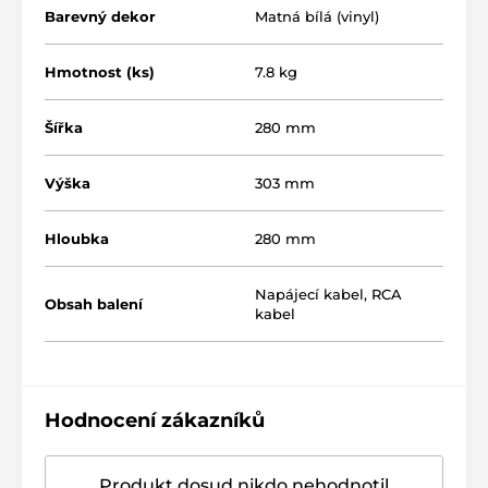
Barevný dekor
Matná bílá (vinyl)
Hmotnost (ks)
7.8 kg
Šířka
280 mm
Výška
303 mm
Hloubka
280 mm
Napájecí kabel, RCA
Obsah balení
kabel
Hodnocení zákazníků
Produkt dosud nikdo nehodnotil