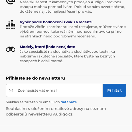
Naše zkušenosti z kamenných prodejen Audigo i provozu
eshopu mohou pomoci i vám. Pokud se nám ozvete přímo,
dokážeme najít to nejlepší řešení pro vás.
Výběr podle hodnocení zvuku a recenzí
Protože většinu sortimentu sami testujeme, můžeme vám s
výběrem pomoci také reálným hodnocením zvuku přímo
na stránkách nebo podrobnými recenzemi.
Modely, které jinde nenajdete
Jako specialisté na sluchátka a sluchátkovou techniku
nabízíme i skutečné speciality, které byste na běžných
eshopech hledali marně.
Přihlaste se do newsletteru
Zde napište váš e-mail
Přihlásit
Souhlas se zařazením emailu do
databáze
Souhlasím s uložením emailové adresy na seznam
odběratelů newsletteru Audigo.cz