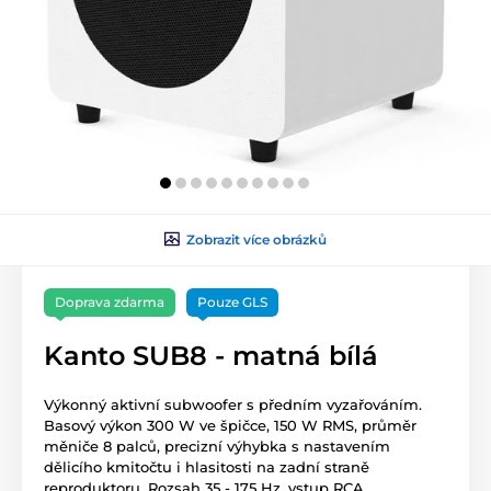
Zobrazit více obrázků
Doprava zdarma
Pouze GLS
Kanto SUB8 - matná bílá
Výkonný aktivní subwoofer s předním vyzařováním.
Basový výkon 300 W ve špičce, 150 W RMS, průměr
měniče 8 palců, precizní výhybka s nastavením
dělicího kmitočtu i hlasitosti na zadní straně
reproduktoru. Rozsah 35 - 175 Hz, vstup RCA.