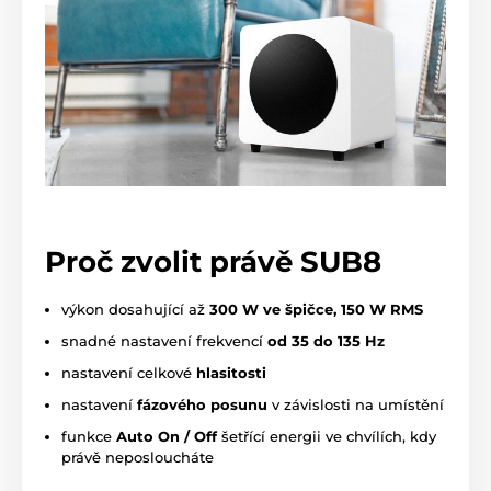
Proč zvolit právě SUB8
výkon dosahující až
300 W ve špičce, 150 W RMS
snadné nastavení frekvencí
od 35 do 135 Hz
nastavení celkové
hlasitosti
nastavení
fázového
posunu
v závislosti na umístění
funkce
Auto On / Off
šetřící energii ve chvílích, kdy
právě neposloucháte