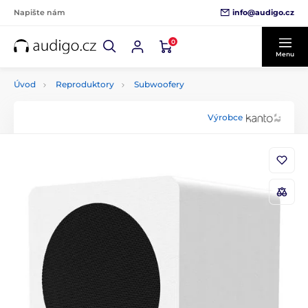
info@audigo.cz
Napište nám
0
Menu
Úvod
Reproduktory
Subwoofery
Výrobce