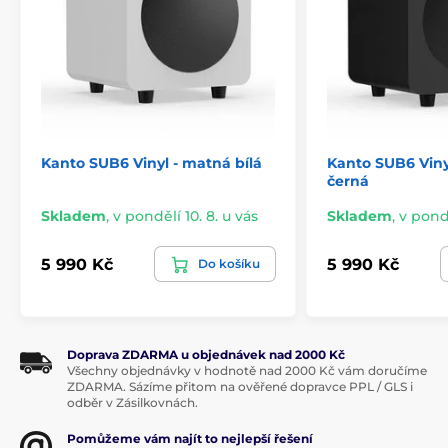
Kanto SUB6 Vinyl - matná bílá
Kanto SUB6 Viny
černá
Skladem
,
v pondělí 10. 8. u vás
Skladem
,
v pondě
5 990 Kč
5 990 Kč
Do košíku
Doprava ZDARMA u objednávek nad 2000 Kč
Všechny objednávky v hodnotě nad 2000 Kč vám doručíme
ZDARMA. Sázíme přitom na ověřené dopravce PPL / GLS i
odběr v Zásilkovnách.
Pomůžeme vám najít to nejlepší řešení