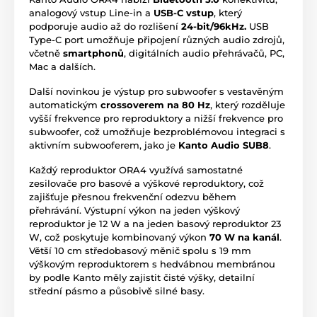
analogový vstup Line-in a
USB-C vstup
, který
podporuje audio až do rozlišení
24-bit/96kHz.
USB
Type-C port umožňuje připojení různých audio zdrojů,
včetně
smartphonů
, digitálních audio přehrávačů, PC,
Mac a dalších.
Další novinkou je výstup pro subwoofer s vestavěným
automatickým
crossoverem na 80 Hz
, který rozděluje
vyšší frekvence pro reproduktory a nižší frekvence pro
subwoofer, což umožňuje bezproblémovou integraci s
aktivním subwooferem, jako je
Kanto Audio SUB8
.
Každý reproduktor ORA4 využívá samostatné
zesilovače pro basové a výškové reproduktory, což
zajišťuje přesnou frekvenční odezvu během
přehrávání. Výstupní výkon na jeden výškový
reproduktor je 12 W a na jeden basový reproduktor 23
W, což poskytuje kombinovaný výkon
70 W na kanál
.
Větší 10 cm středobasový měnič spolu s 19 mm
výškovým reproduktorem s hedvábnou membránou
by podle Kanto měly zajistit čisté výšky, detailní
střední pásmo a působivě silné basy.