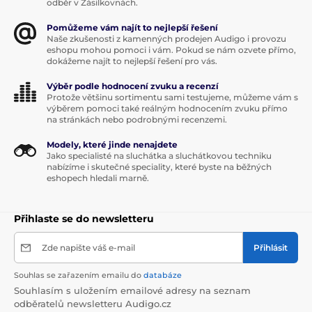
odběr v Zásilkovnách.
Pomůžeme vám najít to nejlepší řešení
Naše zkušenosti z kamenných prodejen Audigo i provozu
eshopu mohou pomoci i vám. Pokud se nám ozvete přímo,
dokážeme najít to nejlepší řešení pro vás.
Výběr podle hodnocení zvuku a recenzí
Protože většinu sortimentu sami testujeme, můžeme vám s
výběrem pomoci také reálným hodnocením zvuku přímo
na stránkách nebo podrobnými recenzemi.
Modely, které jinde nenajdete
Jako specialisté na sluchátka a sluchátkovou techniku
nabízíme i skutečné speciality, které byste na běžných
eshopech hledali marně.
Přihlaste se do newsletteru
Zde napište váš e-mail
Přihlásit
Souhlas se zařazením emailu do
databáze
Souhlasím s uložením emailové adresy na seznam
odběratelů newsletteru Audigo.cz