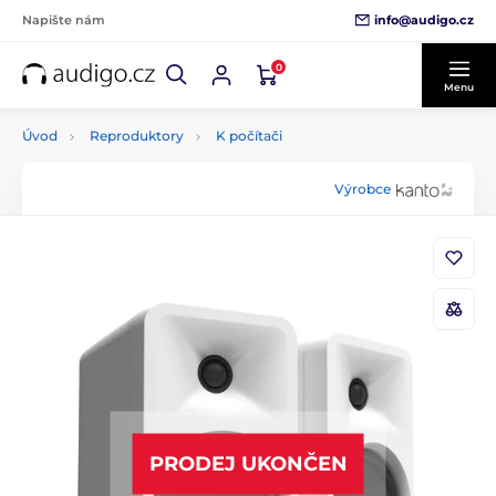
info@audigo.cz
Napište nám
0
Menu
Úvod
Reproduktory
K počítači
Výrobce
PRODEJ UKONČEN