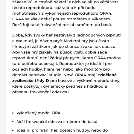
zákazníků, nicméně někteří z nich volali po větší verzi
těchto reproduktorů, což vedlo k příchodu
mohutnějších a výkonnějších reproduktorů ORA4.
ORA4 se však neliší pouze rozměrem a výkonem.
Rozšiřují také frekvenční rozsah směrem do basů.
Doba, kdy zvuky her sestávaly z jednoduchých pípnutí
a cvaknutí, je dávno pryč. Moderní hry jsou často
filmovým zážitkem jak po stránce zvuku, tak obrazu.
Aby vaše hry získaly na působivosti, dobrá sada
reproduktorů není žádný přepych. Kanto ORA4 mohou
tuto potřebu uspokojit. Reproduktor je ideální pro
poslech hudby, hraní her nebo jako monitory pro
domácí nahrávací studio. Nové ORA4 mají o
ddělené
zesilovače třídy D
pro basové a výškové reproduktory,
které poskytují dynamický přednes s hladkou a
přesnou frekvenční odezvou.
vylepšený model ORA
širší frekvenční odezva směrem do basů
ideální pro hraní her, poslech hudby, nebo do