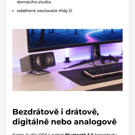
domácího studia
oddělené zesilovače třídy D
Bezdrátově i drátově,
digitálně nebo analogově
Kanto Audio ORA4 nabízí
Bluetooth 5.0
konektivitu,