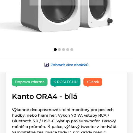
Zobrazit více obrázků
Doprava zdarma
K POSLECHU
+Dárek
Kanto ORA4 - bílá
Výkonné dvoupásmové stolní monitory pro poslech
hudby, nebo hraní her. Výkon 70 W, vstupy RCA /
Bluetooth 5.0 / USB-C, výstup pro subwoofer. Basový
měnič o průměru 4 palce, výškový tweeter z hedvábí.
Samostatné zesilovače třídy D pro každý měnič,