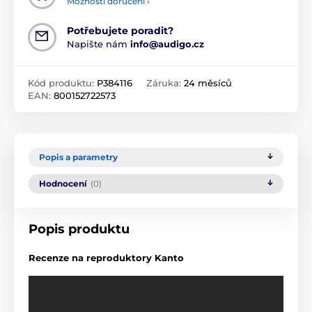
Možnosti doručení ›
Potřebujete poradit?
Napište nám
info@audigo.cz
Kód produktu:
P384116
Záruka:
24 měsíců
EAN:
800152722573
Popis a parametry
Hodnocení
(0)
Popis produktu
Recenze na reproduktory Kanto