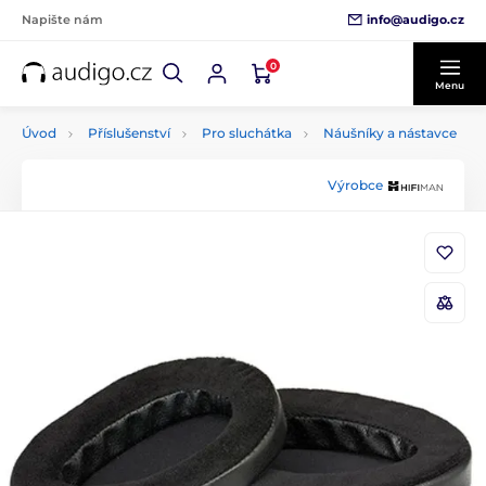
info@audigo.cz
Napište nám
0
Menu
Úvod
Příslušenství
Pro sluchátka
Náušníky a nástavce
Výrobce