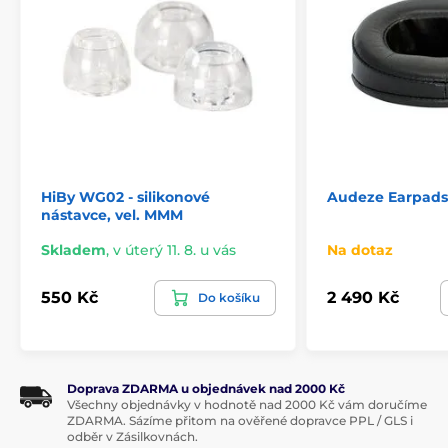
HiBy WG02 - silikonové
Audeze Earpads 
nástavce, vel. MMM
Skladem
,
v úterý 11. 8. u vás
Na dotaz
550 Kč
2 490 Kč
Do košíku
Doprava ZDARMA u objednávek nad 2000 Kč
Všechny objednávky v hodnotě nad 2000 Kč vám doručíme
ZDARMA. Sázíme přitom na ověřené dopravce PPL / GLS i
odběr v Zásilkovnách.