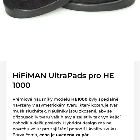
HiFiMAN UltraPads pro HE
1000
Prémiové náušníky modelu
HE1000
byly speciálně
navrženy v asymetrickém tvaru, který kopíruje tvar
mušlí sluchátek. Náušníky jsou zkosené, aby se
přizpůsobily tvaru vaší hlavy a zajistily tak vynikající
pohodlí a delší poslech. Hybridní design má na
povrchu velur pro zajištění pohodlí i kvality zvuku.
Barva černá,
cena je uvedena za pár
.