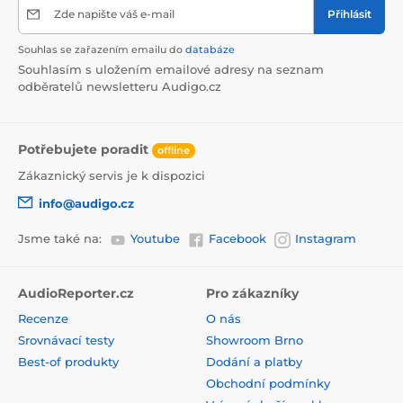
Zde napište váš e-mail
Přihlásit
Souhlas se zařazením emailu do
databáze
Souhlasím s uložením emailové adresy na seznam
odběratelů newsletteru Audigo.cz
Potřebujete poradit
offline
Zákaznický servis je k dispozici
info@audigo.cz
Jsme také na:
Youtube
Facebook
Instagram
AudioReporter.cz
Pro zákazníky
Recenze
O nás
Srovnávací testy
Showroom Brno
Best-of produkty
Dodání a platby
Obchodní podmínky