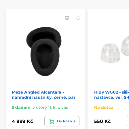
Meze Angled Alcantara -
HiBy WG02 - sil
náhradní náušníky, černé, pár
nástavce, vel. S-
Skladem
,
v úterý 11. 8. u vás
Na dotaz
4 899 Kč
550 Kč
Do košíku