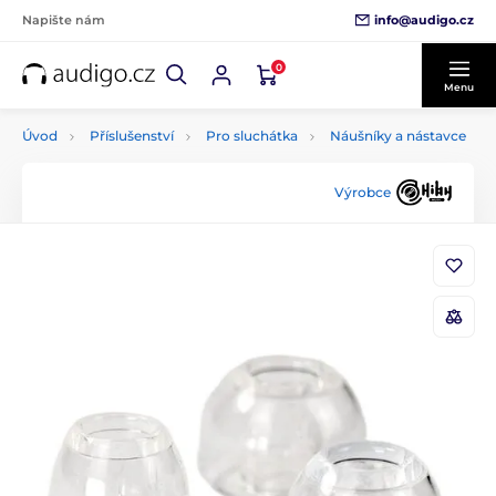
info@audigo.cz
Napište nám
0
Menu
Úvod
Příslušenství
Pro sluchátka
Náušníky a nástavce
Výrobce