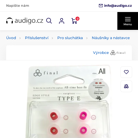
info@audigo.cz
Napište nám
0
Menu
Úvod
Příslušenství
Pro sluchátka
Náušníky a nástavce
Výrobce