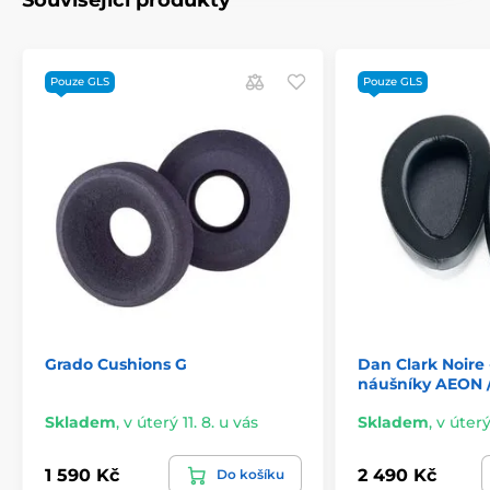
Související produkty
Pouze GLS
Pouze GLS
Grado Cushions G
Dan Clark Noire 
náušníky AEON 
Skladem
,
v úterý 11. 8. u vás
Skladem
,
v úterý
1 590 Kč
2 490 Kč
Do košíku