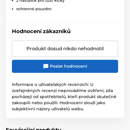
2 nástavce pro užší krčky
ochranné pouzdro
Hodnocení zákazníků
Produkt dosud nikdo nehodnotil
Poslat hodnocení
Informace o uživatelských recenzích: U
zveřejněných recenzí neprovádíme ověření, zda
pocházejí od spotřebitelů, kteří produkt skutečně
zakoupili nebo použili. Hodnocení slouží jako
subjektivní názory uživatelů webu.