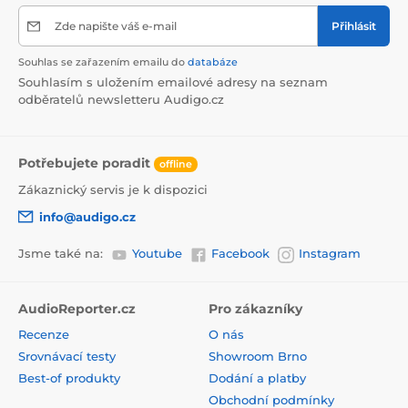
Zde napište váš e-mail
Přihlásit
Souhlas se zařazením emailu do
databáze
Souhlasím s uložením emailové adresy na seznam
odběratelů newsletteru Audigo.cz
Potřebujete poradit
offline
Zákaznický servis je k dispozici
info@audigo.cz
Jsme také na:
Youtube
Facebook
Instagram
AudioReporter.cz
Pro zákazníky
Recenze
O nás
Srovnávací testy
Showroom Brno
Best-of produkty
Dodání a platby
Obchodní podmínky