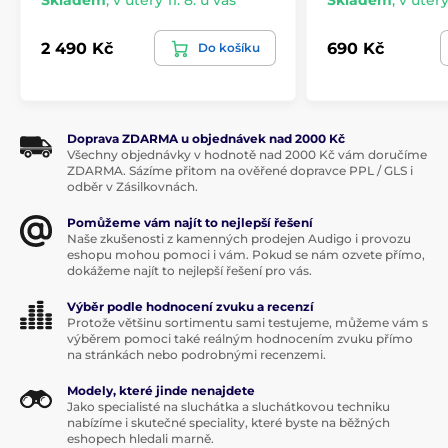
Skladem
,
v úterý 11. 8. u vás
Skladem
,
v úterý
2 490 Kč
690 Kč
Do košíku
Doprava ZDARMA u objednávek nad 2000 Kč
Všechny objednávky v hodnotě nad 2000 Kč vám doručíme
ZDARMA. Sázíme přitom na ověřené dopravce PPL / GLS i
odběr v Zásilkovnách.
Pomůžeme vám najít to nejlepší řešení
Naše zkušenosti z kamenných prodejen Audigo i provozu
eshopu mohou pomoci i vám. Pokud se nám ozvete přímo,
dokážeme najít to nejlepší řešení pro vás.
Výběr podle hodnocení zvuku a recenzí
Protože většinu sortimentu sami testujeme, můžeme vám s
výběrem pomoci také reálným hodnocením zvuku přímo
na stránkách nebo podrobnými recenzemi.
Modely, které jinde nenajdete
Jako specialisté na sluchátka a sluchátkovou techniku
nabízíme i skutečné speciality, které byste na běžných
eshopech hledali marně.