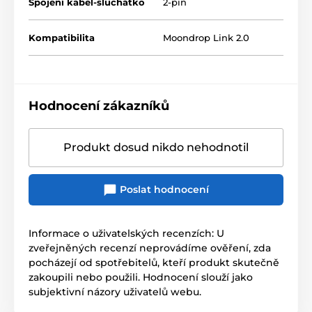
Spojení kabel-sluchátko
2-pin
Kompatibilita
Moondrop Link 2.0
Hodnocení zákazníků
Produkt dosud nikdo nehodnotil
Poslat hodnocení
Informace o uživatelských recenzích: U
zveřejněných recenzí neprovádíme ověření, zda
pocházejí od spotřebitelů, kteří produkt skutečně
zakoupili nebo použili. Hodnocení slouží jako
subjektivní názory uživatelů webu.