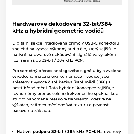
Hardwarové dekódování 32-bit/384
kHz a hybridní geometrie vodičů
Digitální sekce integrovaná přímo v USB-C konektoru
spoléhá na vysoce výkonný audio čip, který zajišťuje
nativní hardwarové dekódování signálů ve vysokém
rozlišení až do 32-bit / 384 kHz PCM.
Pro samotný přenos analogového signálu byla zvolena
osvědčená materiálová kombinace – vodiče jsou
spleteny z vysoce čisté bezkyslíkaté mědi (OFC) a
postříbřené mědi. Tato hybridní koncepce zajišťuje
rovnoměrný přenos celého frekvenčního spektra, kde
stříbro napomáhá bleskové transientní odezvě na
výškách, zatímco měď dodává texturu a pevnost
basovému základu.
Nativní podpora 32-bit / 384 kHz PCM:
Hardwarový