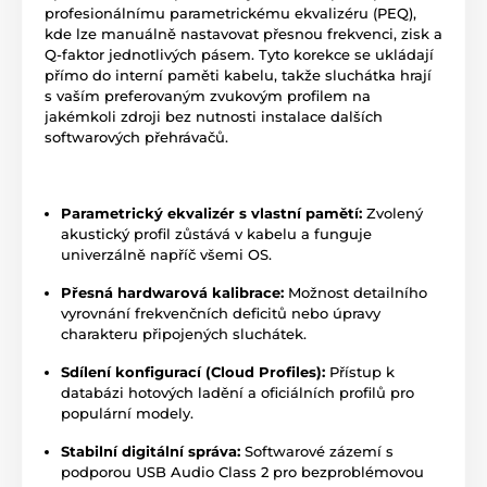
profesionálnímu parametrickému ekvalizéru (PEQ),
kde lze manuálně nastavovat přesnou frekvenci, zisk a
Q-faktor jednotlivých pásem. Tyto korekce se ukládají
přímo do interní paměti kabelu, takže sluchátka hrají
s vaším preferovaným zvukovým profilem na
jakémkoli zdroji bez nutnosti instalace dalších
softwarových přehrávačů.
Parametrický ekvalizér s vlastní pamětí:
Zvolený
akustický profil zůstává v kabelu a funguje
univerzálně napříč všemi OS.
Přesná hardwarová kalibrace:
Možnost detailního
vyrovnání frekvenčních deficitů nebo úpravy
charakteru připojených sluchátek.
Sdílení konfigurací (Cloud Profiles):
Přístup k
databázi hotových ladění a oficiálních profilů pro
populární modely.
Stabilní digitální správa:
Softwarové zázemí s
podporou USB Audio Class 2 pro bezproblémovou