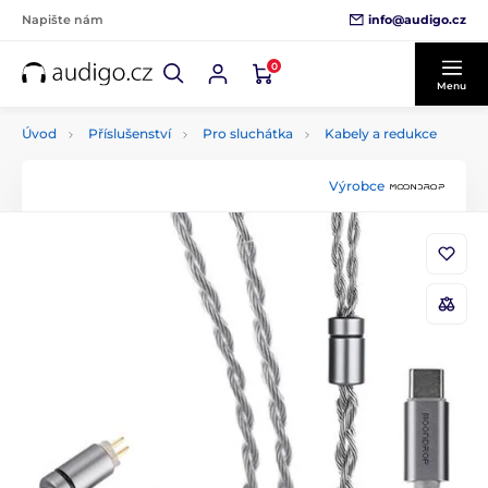
info@audigo.cz
Napište nám
0
Menu
Úvod
Příslušenství
Pro sluchátka
Kabely a redukce
Výrobce