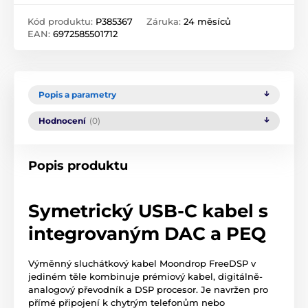
Kód produktu:
P385367
Záruka:
24 měsíců
EAN:
6972585501712
Popis a parametry
Hodnocení
(0)
Popis produktu
Symetrický USB-C kabel s
integrovaným DAC a PEQ
Výměnný sluchátkový kabel Moondrop FreeDSP v
jediném těle kombinuje prémiový kabel, digitálně-
analogový převodník a DSP procesor. Je navržen pro
přímé připojení k chytrým telefonům nebo