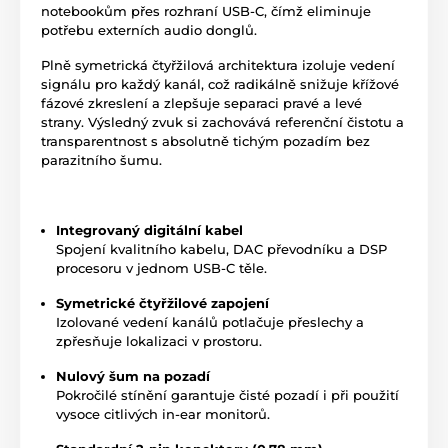
notebookům přes rozhraní USB-C, čímž eliminuje
potřebu externích audio donglů.
Plně symetrická čtyřžilová architektura izoluje vedení
signálu pro každý kanál, což radikálně snižuje křížové
fázové zkreslení a zlepšuje separaci pravé a levé
strany. Výsledný zvuk si zachovává referenční čistotu a
transparentnost s absolutně tichým pozadím bez
parazitního šumu.
Integrovaný digitální kabel
Spojení kvalitního kabelu, DAC převodníku a DSP
procesoru v jednom USB-C těle.
Symetrické čtyřžilové zapojení
Izolované vedení kanálů potlačuje přeslechy a
zpřesňuje lokalizaci v prostoru.
Nulový šum na pozadí
Pokročilé stínění garantuje čisté pozadí i při použití
vysoce citlivých in-ear monitorů.