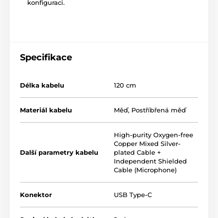
konfiguraci.
Specifikace
Délka kabelu
120 cm
Materiál kabelu
Měď
,
Postříbřená měď
High-purity Oxygen-free
Copper Mixed Silver-
Další parametry kabelu
plated Cable +
Independent Shielded
Cable (Microphone)
Konektor
USB Type-C