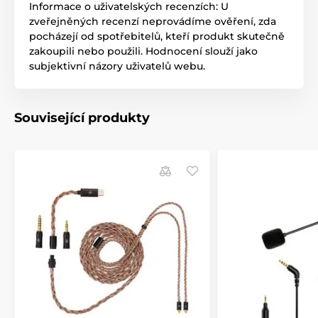
Informace o uživatelských recenzích: U
zveřejněných recenzí neprovádíme ověření, zda
pocházejí od spotřebitelů, kteří produkt skutečně
zakoupili nebo použili. Hodnocení slouží jako
subjektivní názory uživatelů webu.
Související produkty