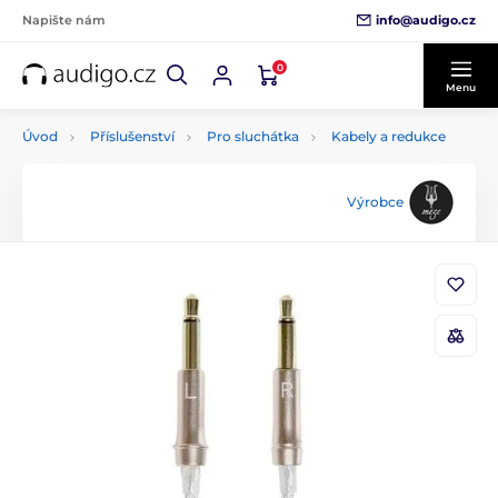
info@audigo.cz
Napište nám
0
Menu
Úvod
Příslušenství
Pro sluchátka
Kabely a redukce
Výrobce