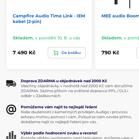
Campfire Audio Time Link - IEM
MEE audio Boom
kabel (2-pin)
Skladem
,
v pondělí 10. 8. u vás
Skladem
,
v pondě
7 490 Kč
790 Kč
Do košíku
Doprava ZDARMA u objednávek nad 2000 Kč
Všechny objednávky v hodnotě nad 2000 Kč vám doručíme
ZDARMA. Sázíme přitom na ověřené dopravce PPL / GLS i
odběr v Zásilkovnách.
Pomůžeme vám najít to nejlepší řešení
Naše zkušenosti z kamenných prodejen Audigo i provozu
eshopu mohou pomoci i vám. Pokud se nám ozvete přímo,
dokážeme najít to nejlepší řešení pro vás.
Výběr podle hodnocení zvuku a recenzí
Protože většinu sortimentu sami testujeme, můžeme vám s