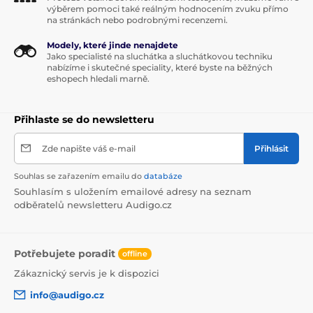
výběrem pomoci také reálným hodnocením zvuku přímo
na stránkách nebo podrobnými recenzemi.
Modely, které jinde nenajdete
Jako specialisté na sluchátka a sluchátkovou techniku
nabízíme i skutečné speciality, které byste na běžných
eshopech hledali marně.
Přihlaste se do newsletteru
Zde napište váš e-mail
Přihlásit
Souhlas se zařazením emailu do
databáze
Souhlasím s uložením emailové adresy na seznam
odběratelů newsletteru Audigo.cz
Potřebujete poradit
offline
Zákaznický servis je k dispozici
info@audigo.cz