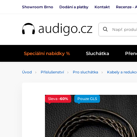
Showroom Brno
Dodání a platby
Kontakt
Recenze - 
Např. produk
Speciální nabídky %
Sluchátka
Přen
Úvod
Příslušenství
Pro sluchátka
Kabely a redukc
Sleva
-60%
Pouze GLS