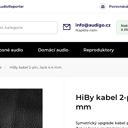
AudioReporter
Porovnává
info@audigo.cz
Nak
t, kategorie
a zí
Napište nám
osné audio
Domácí audio
Reproduktory
e
HiBy kabel 2-pin, Jack 4.4 mm
HiBy kabel 2-
mm
Symetrický upgrade kabel 