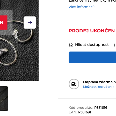
Zakončení symetrickým k
Více informací ›
EN
PRODEJ UKONČEN
Hlídat dostupnost
Doprava zdarma
o
Možnosti doručení ›
Kód produktu:
P381691
EAN:
P381691