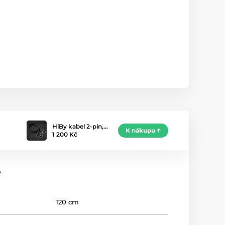
HiBy kabel 2-pin,…
K nákupu
1 200 Kč
e
120 cm