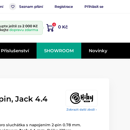
ní
Seznam přání
Registrace
Přihlásit se
0
upte ještě za
2 000 Kč
0 Kč
skejte
dopravu zdarma
Příslušenství
SHOWROOM
Novinky
pin, Jack 4.4
Zobrazit další zboží ›
pro sluchátka s napojením 2-pin 0.78 mm.