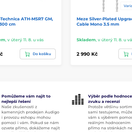
Varia
-Technica ATH-MSR7 GM,
Meze Silver-Plated Upgr
 300 cm
Cable Mono 3.5 mm
em
,
v úterý 11. 8. u vás
Skladem
,
v úterý 11. 8. u v
č
2 990 Kč
Do košíku
Pomůžeme vám najít to
Výběr podle hodnoce
nejlepší řešení
zvuku a recenzí
Naše zkušenosti z
Protože většinu sorti
kamenných prodejen Audigo
sami testujeme, můž
i provozu eshopu mohou
vám s výběrem pomoc
pomoci i vám. Pokud se nám
reálným hodnocením 
ozvete přímo, dokážeme najít
přímo na stránkách n