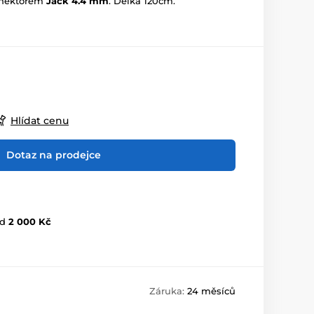
onektorem
Jack 4.4 mm
. Délka 120cm.
Hlídat cenu
Dotaz na prodejce
d
2 000 Kč
Záruka:
24 měsíců