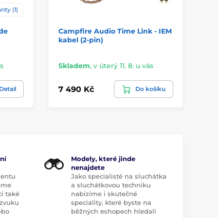
nty (1)
ade
Campfire Audio Time Link - IEM
Hi
kabel (2-pin)
3.
ás
Skladem
,
v úterý 11. 8. u vás
Sk
7 490 Kč
59
Detail
Do košíku
ní
Modely, které jinde
nenajdete
mentu
Jako specialisté na sluchátka
eme
a sluchátkovou techniku
i také
nabízíme i skutečné
zvuku
speciality, které byste na
ebo
běžných eshopech hledali