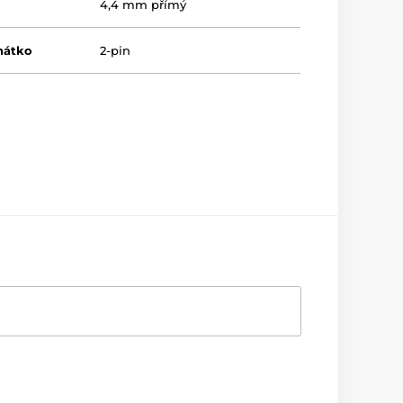
4,4 mm přímý
hátko
2-pin