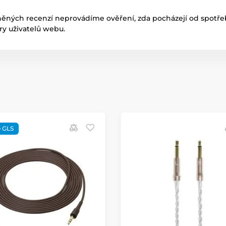
něných recenzí neprovádíme ověření, zda pocházejí od spotřeb
ory uživatelů webu.
 GLS