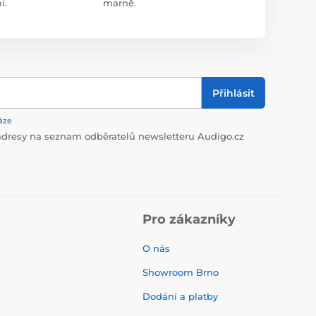
i.
marně.
Přihlásit
áze
dresy na seznam odběratelů newsletteru Audigo.cz
Pro zákazníky
O nás
Showroom Brno
Dodání a platby