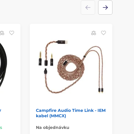
+
P
r
Campfire Audio Time Link - IEM
Ab
kabel (MMCX)
- 
ás
Na objednávku
Na