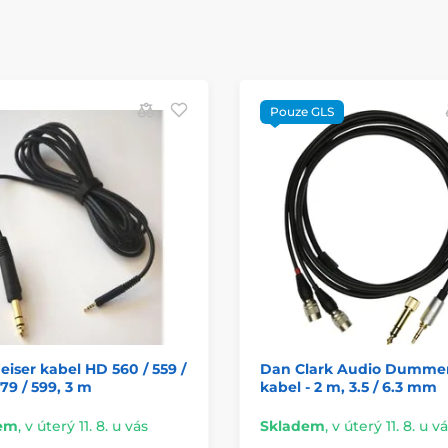
Pouze GLS
iser kabel HD 560 / 559 /
Dan Clark Audio Dumme
579 / 599, 3 m
kabel - 2 m, 3.5 / 6.3 mm
em
,
v úterý 11. 8. u vás
Skladem
,
v úterý 11. 8. u v