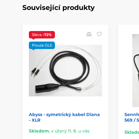
Související produkty
Sleva
-72%
Pouze GLS
Abyss - symetrický kabel Diana
Sennhe
- XLR
569 / 
Skladem
,
v úterý 11. 8. u vás
Sklad