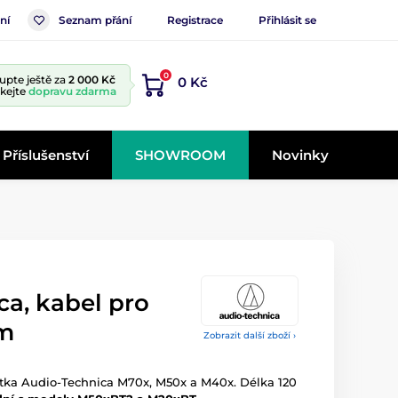
ní
Seznam přání
Registrace
Přihlásit se
0
upte ještě za
2 000 Kč
0 Kč
skejte
dopravu zdarma
Příslušenství
SHOWROOM
Novinky
a, kabel pro
cm
Zobrazit další zboží ›
átka Audio-Technica M70x, M50x a M40x. Délka 120