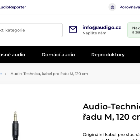
AudioReporter
Porovnává
info@audigo.cz
Nak
t, kategorie
a zí
Napište nám
osné audio
Domácí audio
Reproduktory
e
Audio-Technica, kabel pro řadu M, 120 cm
Audio-Technic
řadu M, 120 
Originální kabel pro sluch