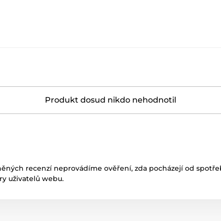
Produkt dosud nikdo nehodnotil
něných recenzí neprovádíme ověření, zda pocházejí od spotřeb
ory uživatelů webu.