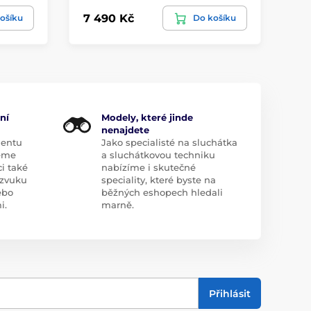
7 490 Kč
14
ošíku
Do košíku
ní
Modely, které jinde
nenajdete
mentu
Jako specialisté na sluchátka
eme
a sluchátkovou techniku
i také
nabízíme i skutečné
zvuku
speciality, které byste na
ebo
běžných eshopech hledali
i.
marně.
Přihlásit