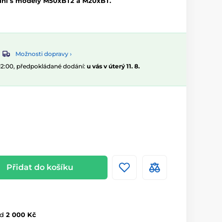
lní s modely M50xBT2 a M20xBT.
Možnosti dopravy ›
 12:00, předpokládané dodání:
u vás v úterý 11. 8.
Přidat do košíku
d
2 000 Kč