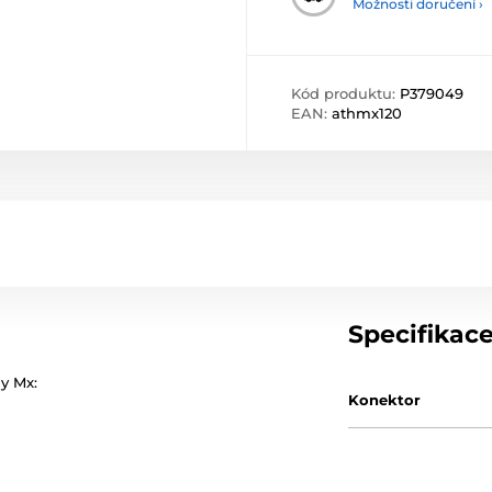
Možnosti doručení ›
Kód produktu:
P379049
EAN:
athmx120
Specifikac
y Mx:
Konektor