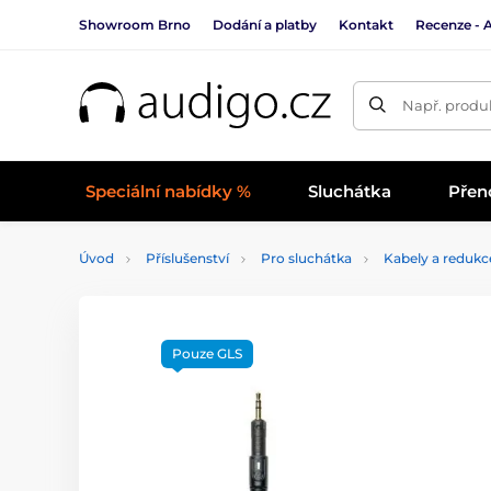
Showroom Brno
Dodání a platby
Kontakt
Recenze - 
Např. produk
Speciální nabídky %
Sluchátka
Přen
Úvod
Příslušenství
Pro sluchátka
Kabely a redukc
Pouze GLS