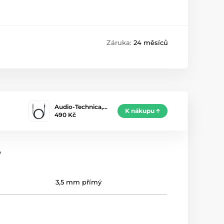
Záruka:
24 měsíců
Audio-Technica,…
K nákupu
490 Kč
e
3,5 mm přímý