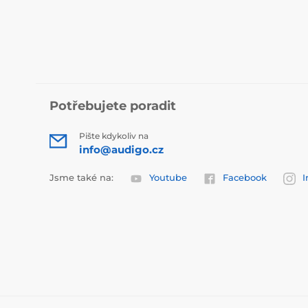
Potřebujete poradit
Pište kdykoliv na
info@audigo.cz
Jsme také na:
Youtube
Facebook
I