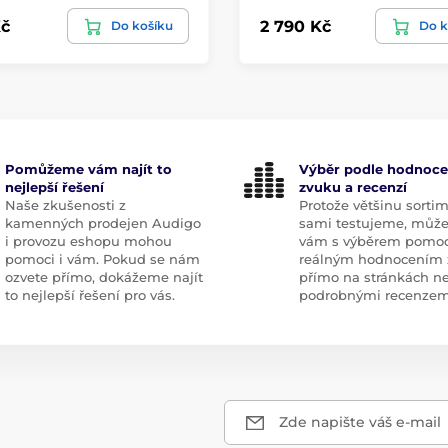
č
2 790 Kč
Do košíku
Do k
Pomůžeme vám najít to
Výběr podle hodnoce
nejlepší řešení
zvuku a recenzí
Naše zkušenosti z
Protože většinu sorti
kamenných prodejen Audigo
sami testujeme, můž
i provozu eshopu mohou
vám s výběrem pomoc
pomoci i vám. Pokud se nám
reálným hodnocením 
ozvete přímo, dokážeme najít
přímo na stránkách n
to nejlepší řešení pro vás.
podrobnými recenzem
Zde napište váš e-mail