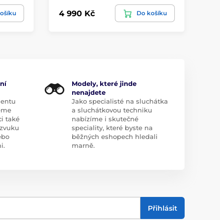
4 990 Kč
45
ošíku
Do košíku
ní
Modely, které jinde
nenajdete
mentu
Jako specialisté na sluchátka
eme
a sluchátkovou techniku
i také
nabízíme i skutečné
zvuku
speciality, které byste na
ebo
běžných eshopech hledali
i.
marně.
Přihlásit