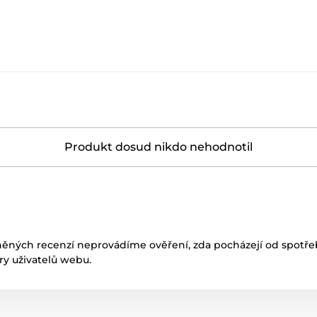
Produkt dosud nikdo nehodnotil
něných recenzí neprovádíme ověření, zda pocházejí od spotřeb
ory uživatelů webu.