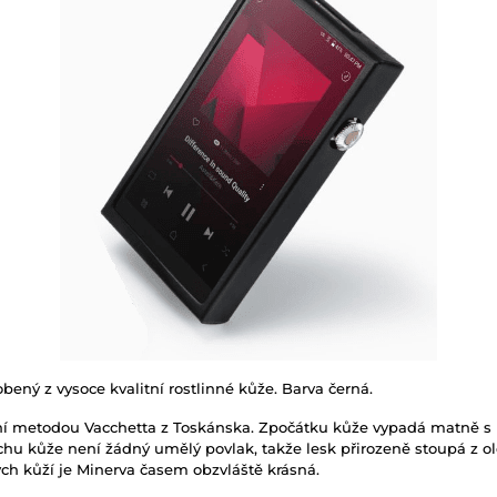
obený z vysoce kvalitní rostlinné kůže. Barva černá.
tní metodou Vacchetta z Toskánska. Zpočátku kůže vypadá matně s n
vrchu kůže není žádný umělý povlak, takže lesk přirozeně stoupá z o
ých kůží je Minerva časem obzvláště krásná.