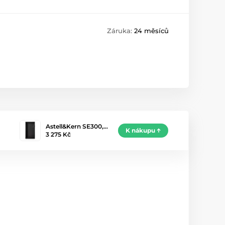
Záruka:
24 měsíců
Astell&Kern SE300,…
K nákupu
3 275 Kč