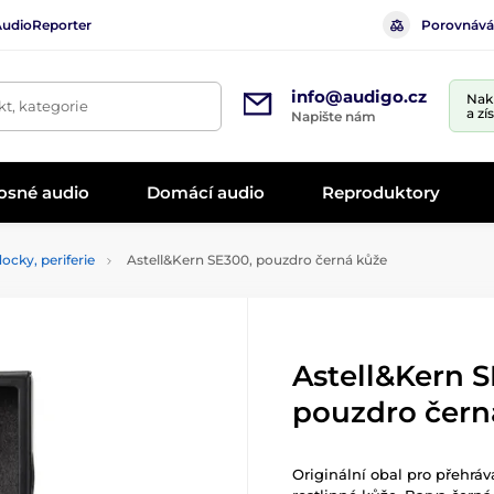
AudioReporter
Porovnává
info@audigo.cz
Nak
t, kategorie
a zí
Napište nám
osné audio
Domácí audio
Reproduktory
ocky, periferie
Astell&Kern SE300, pouzdro černá kůže
Astell&Kern S
pouzdro čern
Originální obal pro přehrá