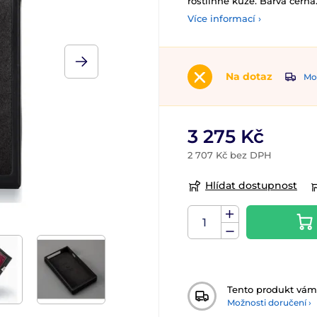
rostlinné kůže. Barva černá
Více informací ›
Na dotaz
Mož
3 275 Kč
2 707 Kč bez DPH
Hlídat dostupnost
Tento produkt vá
Možnosti doručení ›