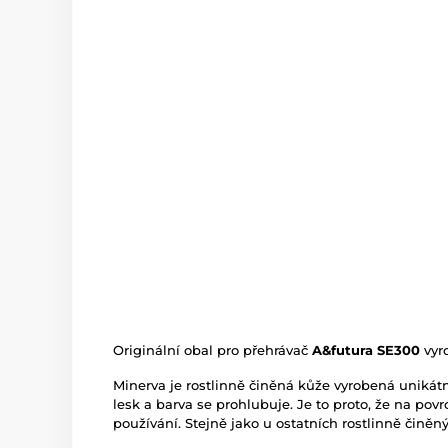
Originální obal pro přehrávač
A&futura SE300
vyr
Minerva je rostlinně činěná kůže vyrobená uniká
lesk a barva se prohlubuje. Je to proto, že na po
používání. Stejně jako u ostatních rostlinně činěn