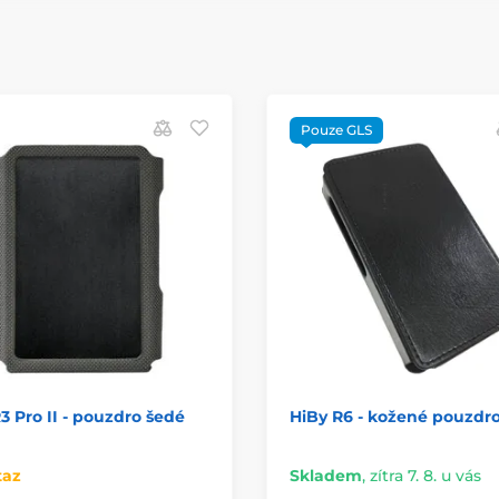
Pouze GLS
3 Pro II - pouzdro šedé
HiBy R6 - kožené pouzdr
taz
Skladem
,
zítra 7. 8. u vás