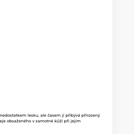
edostatkem lesku, ale časem jí přibývá přirozený
leje obsaženého v samotné kůži při jejím