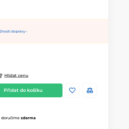
.
nosti dopravy ›
Hlídat cenu
Přidat do košíku
m doručíme
zdarma