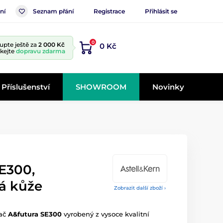
ní
Seznam přání
Registrace
Přihlásit se
0
upte ještě za
2 000 Kč
0 Kč
skejte
dopravu zdarma
Příslušenství
SHOWROOM
Novinky
E300,
á kůže
Zobrazit další zboží ›
vač
A&futura SE300
vyrobený z vysoce kvalitní