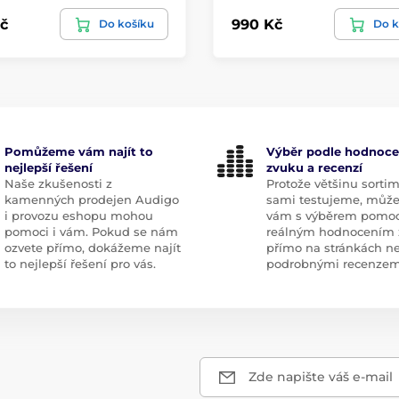
č
990 Kč
Do košíku
Do k
Pomůžeme vám najít to
Výběr podle hodnoce
nejlepší řešení
zvuku a recenzí
Naše zkušenosti z
Protože většinu sorti
kamenných prodejen Audigo
sami testujeme, můž
i provozu eshopu mohou
vám s výběrem pomoc
pomoci i vám. Pokud se nám
reálným hodnocením 
ozvete přímo, dokážeme najít
přímo na stránkách n
to nejlepší řešení pro vás.
podrobnými recenzem
Zde napište váš e-mail