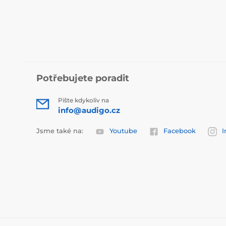
Potřebujete poradit
Pište kdykoliv na
info@audigo.cz
Jsme také na:
Youtube
Facebook
I