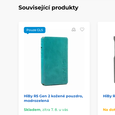
Související produkty
Pouze GLS
HiBy R5 Gen 2 kožené pouzdro,
HiBy R
modrozelená
Skladem
,
zítra 7. 8. u vás
Na do