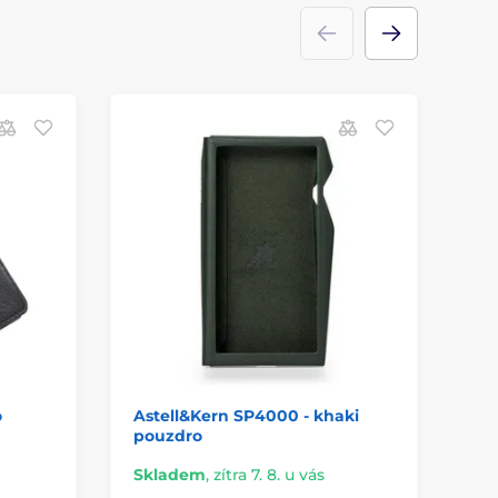
o
Astell&Kern SP4000 - khaki
Mo
pouzdro
ko
Skladem
,
zítra 7. 8. u vás
Sk