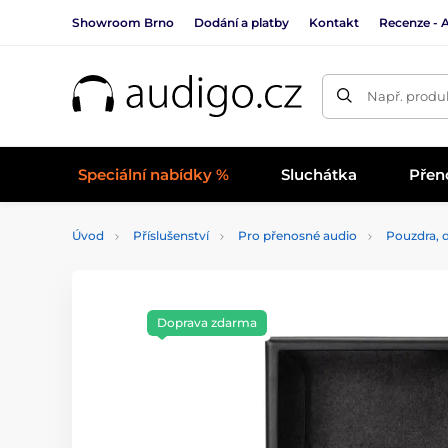
Showroom Brno
Dodání a platby
Kontakt
Recenze - 
Např. produk
Speciální nabídky %
Sluchátka
Přen
Úvod
Příslušenství
Pro přenosné audio
Pouzdra, d
Doprava zdarma