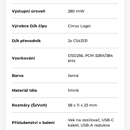
Výstupní úroveň
280 mW
Výrobce D/A čipu
Cirrus Logic
D/A převodník
2x CS43131
DSD256, PCM 32Bit/384
Vzorkování
kHz
Barva
černá
Materiál těla
hliník
Rozměry (ŠxVxH)
58 x 11 x 23 mm
Vak na zesilovač, USB-C
Příslušenství v balení
kabel, USB-A redukce