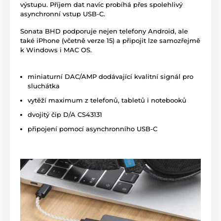
výstupu. Příjem dat navíc probíhá přes spolehlivý
asynchronní vstup USB-C.
Sonata BHD podporuje nejen telefony Android, ale
také iPhone (včetně verze 15) a připojit lze samozřejmě
k Windows i MAC OS.
miniaturní DAC/AMP dodávající kvalitní signál pro
sluchátka
vytěží maximum z telefonů, tabletů i notebooků
dvojitý čip D/A CS43131
připojení pomocí asynchronního USB-C