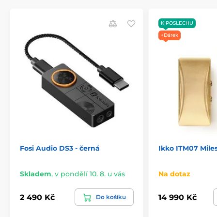
K POSLECHU
+Dárek
Fosi Audio DS3 - černá
Ikko ITM07 Mile
Skladem
,
v pondělí 10. 8. u vás
Na dotaz
2 490 Kč
14 990 Kč
Do košíku