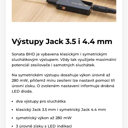
Výstupy Jack 3.5 i 4.4 mm
Sonata BHD je vybavena klasickým i symetrickým
sluchátkovým výstupem. Vždy tak využijete maximální
potenciál zesilovače i samotných sluchátek.
Na symetrickém výstupu dosahuje výkon úrovně až
280 mW, přičemž míru zesílení lze nastavit pomocí tří
úrovní zisku. O zvoleném nastavení informuje drobná
LED dioda.
dva výstupy pro sluchátka
klasický Jack 3.5 mm i symetrický Jack 4.4 mm
symetrický výkon až 280 mW
3 úrovně zisku s LED indikací