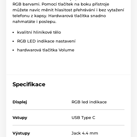
RGB barvami. Pomocí tlačítek na boku přístroje
můžete navíc měnit hlasitost přehrávání i bez vytažení
telefonu z kapsy. Hardwarová tlačítka snadno
nahmatáte i poslepu.
kvalitní hliníkové tělo
RGB LED indikace nastavení
hardwarová tlačítka Volume
Specifikace
Displej
RGB led indikace
Vstupy
USB Type C
Výstupy
Jack 4.4 mm