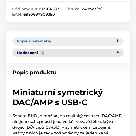
Kód produktu:
P384287
Záruka:
24 měsíců
EAN:
6950697909350
Popis a parametry
Hodnocení
(0)
Popis produktu
Miniaturní symetrický
DAC/AMP s USB-C
Sonata BHD je možná jen malinký cestovní DAC/AMP,
ale jeho schopnosti jsou velké. Kovové tělo ukrývá
dvojici D/A čipů CS43131 v symetrickém zapojení.
Každý z nich je tedy zodpovědný za jeden kanál