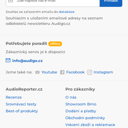
Zde napište váš e-mail
Přihlásit
Souhlas se zařazením emailu do
databáze
Souhlasím s uložením emailové adresy na seznam
odběratelů newsletteru Audigo.cz
Potřebujete poradit
offline
Zákaznický servis je k dispozici
info@audigo.cz
Jsme také na:
Youtube
Facebook
Instagram
AudioReporter.cz
Pro zákazníky
Recenze
O nás
Srovnávací testy
Showroom Brno
Best-of produkty
Dodání a platby
Obchodní podmínky
Vrácení zboží a reklamace