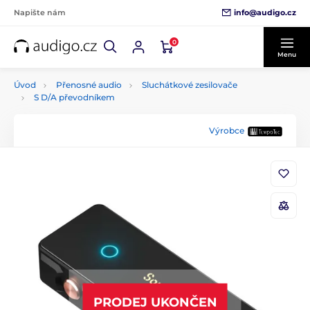
info@audigo.cz
Napište nám
0
Menu
Úvod
Přenosné audio
Sluchátkové zesilovače
S D/A převodníkem
Výrobce
PRODEJ UKONČEN