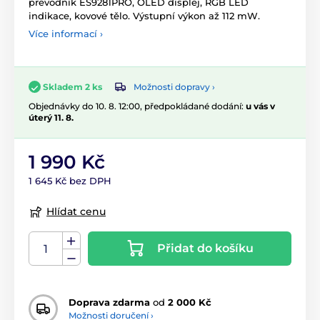
převodník ES9281PRO, OLED displej, RGB LED
indikace, kovové tělo. Výstupní výkon až 112 mW.
Více informací ›
Možnosti dopravy ›
Skladem 2 ks
Objednávky do 10. 8. 12:00, předpokládané dodání:
u vás v
úterý 11. 8.
1 990 Kč
1 645 Kč bez DPH
Hlídat cenu
Přidat do košíku
Doprava zdarma
od
2 000 Kč
Možnosti doručení ›