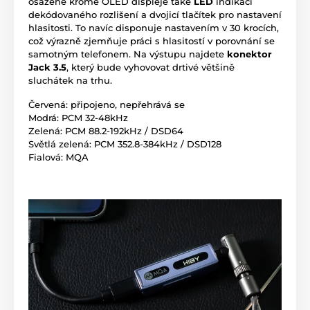
osazené kromě OLED displeje také
LED
indikací
dekódovaného rozlišení a dvojicí tlačítek pro nastavení
hlasitosti. To navíc disponuje nastavením v 30 krocích,
což výrazně zjemňuje práci s hlasitostí v porovnání se
samotným telefonem. Na výstupu najdete
konektor
Jack 3.5
, který bude vyhovovat drtivé většině
sluchátek na trhu.
Červená: připojeno, nepřehrává se
Modrá: PCM 32-48kHz
Zelená: PCM 88.2-192kHz / DSD64
Světlá zelená: PCM 352.8-384kHz / DSD128
Fialová: MQA