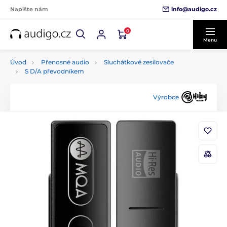
info@audigo.cz
Napište nám
0
Menu
Úvod
Přenosné audio
Sluchátkové zesilovače
S D/A převodníkem
Výrobce