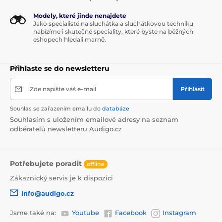
Modely, které jinde nenajdete
Jako specialisté na sluchátka a sluchátkovou techniku
nabízíme i skutečné speciality, které byste na běžných
eshopech hledali marně.
Přihlaste se do newsletteru
Zde napište váš e-mail
Přihlásit
Souhlas se zařazením emailu do
databáze
Souhlasím s uložením emailové adresy na seznam
odběratelů newsletteru Audigo.cz
Potřebujete poradit
offline
Zákaznický servis je k dispozici
info@audigo.cz
Jsme také na:
Youtube
Facebook
Instagram