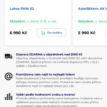
Lotoo PAW S2
Astell&Kern AK
Skladem
,
v úterý 11. 8. u vás
Skladem
,
v úterý
6 990 Kč
5 990 Kč
Do košíku
Doprava ZDARMA u objednávek nad 2000 Kč
Všechny objednávky v hodnotě nad 2000 Kč vám doručíme
ZDARMA. Sázíme přitom na ověřené dopravce PPL / GLS i
odběr v Zásilkovnách.
Pomůžeme vám najít to nejlepší řešení
Naše zkušenosti z kamenných prodejen Audigo i provozu
eshopu mohou pomoci i vám. Pokud se nám ozvete přímo,
dokážeme najít to nejlepší řešení pro vás.
Výběr podle hodnocení zvuku a recenzí
Protože většinu sortimentu sami testujeme, můžeme vám s
výběrem pomoci také reálným hodnocením zvuku přímo
na stránkách nebo podrobnými recenzemi.