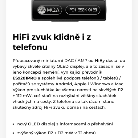
HiFi zvuk klidně i z
telefonu
Přepracovaný miniaturní DAC / AMP od HiBy dostal do
výbavy skvěle čitelný OLED displej, ale to zásadní se v
jeho koncepci nemění. Vynikající převodník
ES9281PRO
a spolehlivá podpora telefonů / tabletů /
počítačů se systémy Android, Apple i Windows a Mac.
Výkon pro sluchátka ke všemu narostl na skvělých 112
+ 112 mW, což stačí na rozhýbání většiny sluchátek
vhodných na cesty. Z telefonu se tak rázem stane
skutečný zdroj HiFi zvuku doma i na cestách.
nový OLED displej s informacemi o přehrávání
zvýšený výkon 112 + 112 mW v 32 ohmů