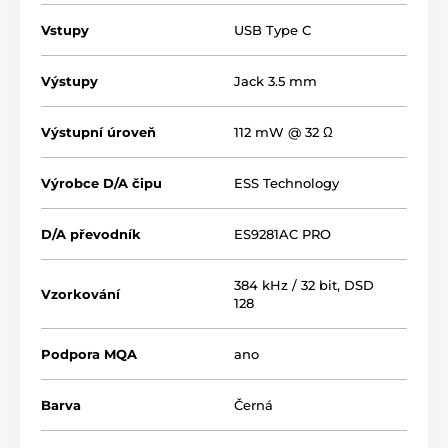
Vstupy
USB Type C
Výstupy
Jack 3.5 mm
Výstupní úroveň
112 mW @ 32 Ω
Výrobce D/A čipu
ESS Technology
D/A převodník
ES9281AC PRO
384 kHz / 32 bit, DSD
Vzorkování
128
Podpora MQA
ano
Barva
Černá