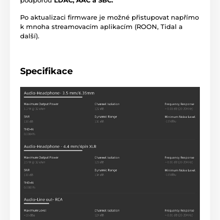
podporou
LDAC, AAC a SBC.
Po aktualizaci firmware je možné přistupovat napřímo
k mnoha streamovacím aplikacím (ROON, Tidal a
další).
Specifikace