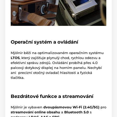
Operační systém a ovládání
Mjölnir běží na optimalizovaném operačním systému
LTOS
, který zajišťuje plynulý chod, rychlou odezvu a
efektivní správu zdrojů. Ovládání probíhá přes 4.0
palcový dotykový displej na horním panelu. Nechybí
ani precizní otočný ovladač hlasitosti a fyzická
tlačítka.
Bezdrátové funkce a streamování
Mjölnir je vybaven
dvoupásmovou Wi-Fi (2.4G/5G)
pro
streamování online obsahu
a
Bluetooth 5.0
s