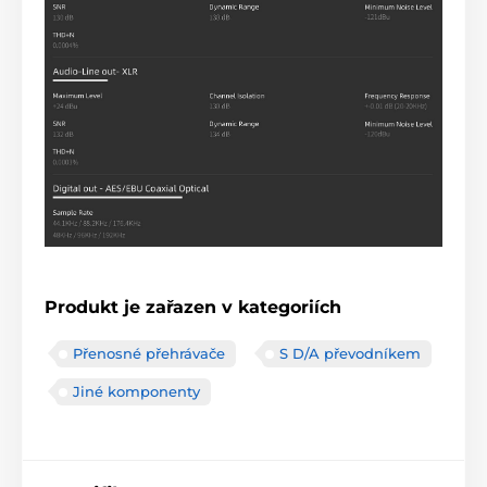
Produkt je zařazen v kategoriích
Přenosné přehrávače
S D/A převodníkem
Jiné komponenty