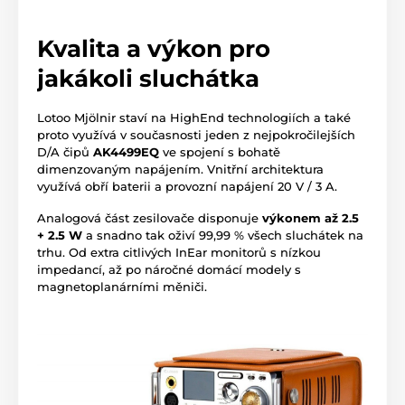
Kvalita a výkon pro
jakákoli sluchátka
Lotoo Mjölnir staví na HighEnd technologiích a také
proto využívá v současnosti jeden z nejpokročilejších
D/A čipů
AK4499EQ
ve spojení s bohatě
dimenzovaným napájením. Vnitřní architektura
využívá obří baterii a provozní napájení 20 V / 3 A.
Analogová část zesilovače disponuje
výkonem až 2.5
+ 2.5 W
a snadno tak oživí 99,99 % všech sluchátek na
trhu. Od extra citlivých InEar monitorů s nízkou
impedancí, až po náročné domácí modely s
magnetoplanárními měniči.