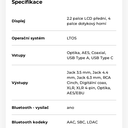
Specifikace
2.2 palce LCD přední, 4
Displej
palce dotykový horní
Operační systém
LTOS
Optika
,
AES
,
Coaxial
,
Vstupy
USB Type A
,
USB Type C
Jack 3.5 mm
,
Jack 4.4
mm
,
Jack 6.3 mm
,
RCA
Výstupy
Cinch
,
Digitální coax
,
XLR
,
XLR 4-pin
,
Optika
,
AES/EBU
Bluetooth - vysílač
ano
Bluetooth kodeky
AAC
,
SBC
,
LDAC