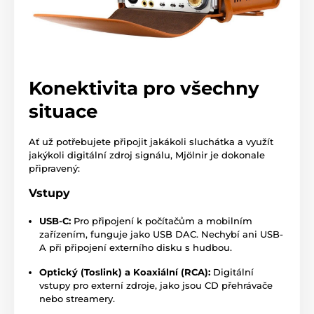
Konektivita pro všechny
situace
Ať už potřebujete připojit jakákoli sluchátka a využít
jakýkoli digitální zdroj signálu, Mjölnir je dokonale
připravený:
Vstupy
USB-C:
Pro připojení k počítačům a mobilním
zařízením, funguje jako USB DAC. Nechybí ani USB-
A při připojení externího disku s hudbou.
Optický (Toslink) a Koaxiální (RCA):
Digitální
vstupy pro externí zdroje, jako jsou CD přehrávače
nebo streamery.