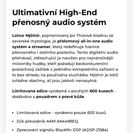
Ultimativní High-End
přenosný audio systém
Lotoo Mjölnir
, pojmenovaný po Thorově kladivu ze
severské mytologie, je
přelomový all-in-one audio
systém a streamer
, který redefinuje hranice
přenosného i stolního poslechu. Tento digitální audio
přehrávač, ztělesňující je navržen pro nejnáročnější
milovníky hudby, kteří požadují bezkonkurenční
poslechový zážitek z jediného kompletního zařízení a
to bez ohledu na používána sluchátka. Mjölnir je totiž
zvládne všechny, ať jsou jakkoli nenasytná.
Limitovaná edice
vyrobená v pouhých
600 kusech
-
dodáváno s
pouzdrem z pravé kůže
.
Limitovaná edice - vyrobeno pouze 600 kusů
D/A převodník AKM AK4499EQ
Zpracování signálu Blackfin DSP (ADSP-21584)