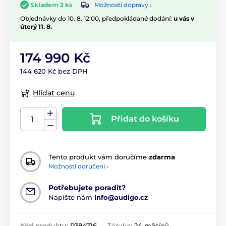
Možnosti dopravy ›
Skladem 2 ks
Objednávky do 10. 8. 12:00, předpokládané dodání:
u vás v
úterý 11. 8.
174 990 Kč
144 620 Kč bez DPH
Hlídat cenu
Přidat do košíku
Tento produkt vám doručíme
zdarma
Možnosti doručení ›
Potřebujete poradit?
Napište nám
info@audigo.cz
Kód produktu:
P384716
Záruka:
24 měsíců