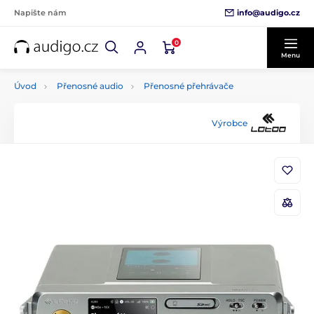
info@audigo.cz
Napište nám
0
Menu
Úvod
Přenosné audio
Přenosné přehrávače
Výrobce