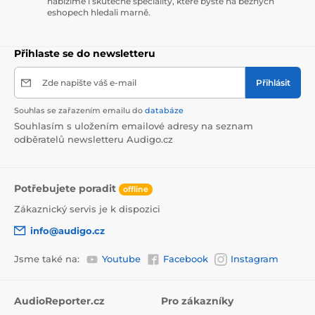
nabízíme i skutečné speciality, které byste na běžných
eshopech hledali marně.
Přihlaste se do newsletteru
Zde napište váš e-mail
Přihlásit
Souhlas se zařazením emailu do
databáze
Souhlasím s uložením emailové adresy na seznam
odběratelů newsletteru Audigo.cz
Potřebujete poradit
offline
Zákaznický servis je k dispozici
info@audigo.cz
Jsme také na:
Youtube
Facebook
Instagram
AudioReporter.cz
Pro zákazníky