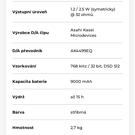
1.2 / 2.5 W (symetricky)
Výstupní úroveň
@ 32 ohmů
Asahi Kasei
Výrobce D/A čipu
Microdevices
D/A převodník
AK4499EQ
Vzorkování
768 kHz / 32 bit, DSD 512
Kapacita baterie
9000 mAh
Výdrž
až 15 h
Barva
stříbrná
Hmotnost
2,7 kg