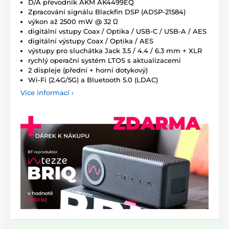
D/A převodník AKM AK4499EQ
Zpracování signálu Blackfin DSP (ADSP-21584)
výkon až 2500 mW @ 32 Ω
digitální vstupy Coax / Optika / USB-C / USB-A / AES
digitální výstupy Coax / Optika / AES
výstupy pro sluchátka Jack 3.5 / 4.4 / 6.3 mm + XLR
rychlý operační systém LTOS s aktualizacemi
2 displeje (přední + horní dotykový)
Wi-Fi (2.4G/5G) a Bluetooth 5.0 (LDAC)
Více informací ›