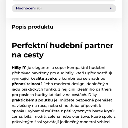
Hodnocení
(0)
Popis produktu
Perfektní hudební partner
na cesty
HiBy R1
je elegantní a super kompaktní hudební
přehrávač navržený pro audiofily, kteří upřednostňují
vynikající
kvalitu zvuku
v kombinaci se snadnou
přenositelností
. Jeho moderní design, doplněný o
řadu praktických funkcí, z něj činí ideálního partnera
pro poslech hudby kdekoliv na cestách. Díky
praktickému poutku
jej můžete bezpečně přenášet
navlečený na ruce, nebo si ho třeba připevnit k
opasku. Vybrat si můžete z pěti výrazných barev krytů:
černá, bílá, modrá, zelená nebo oranžová, které spolu s
průsvitným šasi vytvářejí jedinečný moderní vzhled.