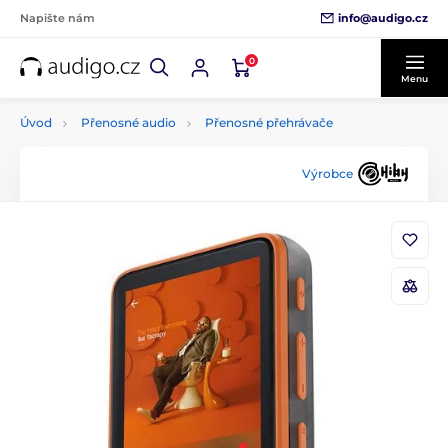
info@audigo.cz
Napište nám
0
Menu
Úvod
Přenosné audio
Přenosné přehrávače
Výrobce