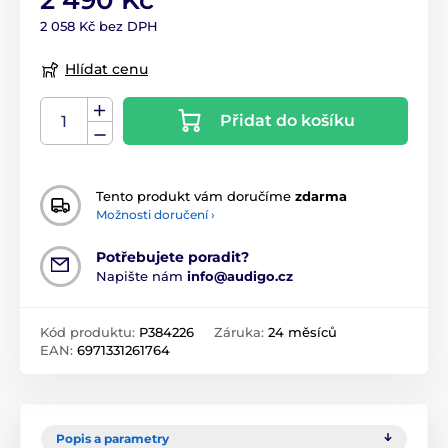
2 490 Kč
2 058 Kč bez DPH
Hlídat cenu
Přidat do košíku
Tento produkt vám doručíme
zdarma
Možnosti doručení ›
Potřebujete poradit?
Napište nám
info@audigo.cz
Kód produktu:
P384226
Záruka:
24 měsíců
EAN:
6971331261764
Popis a parametry