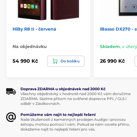
HiBy R8 II - červená
iBasso DX270 - s
Na objednávku
Skladem
,
v úterý
54 990 Kč
26 990 Kč
Do košíku
Doprava ZDARMA u objednávek nad 2000 Kč
Všechny objednávky v hodnotě nad 2000 Kč vám doručíme
ZDARMA. Sázíme přitom na ověřené dopravce PPL / GLS i
odběr v Zásilkovnách.
Pomůžeme vám najít to nejlepší řešení
Naše zkušenosti z kamenných prodejen Audigo i provozu
eshopu mohou pomoci i vám. Pokud se nám ozvete přímo,
dokážeme najít to nejlepší řešení pro vás.