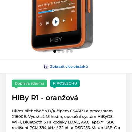
Zobrazit více obrázků
Doprava zdarma
K POSLECHU
HiBy R1 - oranžová
HiRes přehrávač s D/A čipem CS43131 a procesorem
X1600E. Výdrž až 15 hodin, operační systém HiByOS,
WiFi, Bluetooth 5.1 s kodeky LDAC, AAC, aptX™, SBC,
rozlišení PCM 384 kHz / 32 bit a DSD256. Vstup USB-C a