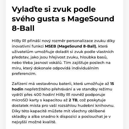
Vylaďte si zvuk podle
svého gusta s MageSound
8-Ball
HiBy R1 přináší nový rozměr personalizace zvuku díky
inovativní funkci
MSEB (MageSound 8-Ball)
, která
uživatelům umožňuje doladit si zvuk podle vlastních
představ, jako jsou hřejivost zvuku, hloubka basů,
nebo třeba jasnost vokálů. Tím zajišťuje poslech na
míru, který dokonale odpovídá individuálním
preferencím.
Zařízení má vestavěnou baterii, která umožňuje až
15
hodin
nepřetržitého přehrávání a ve standby režimu
vydrží přes 400 hodin! HiBy R1 rovněž podporuje
microSD karty s kapacitou až
2 TB
, což poskytuje
dostatek místa pro vaší rozsáhlou hudební knihovnu.
Díky této kapacitě můžete mít všechny oblíbené
skladby a alba snadno k dispozici a poslouchat je v
nejvyšší možné kvalitě.