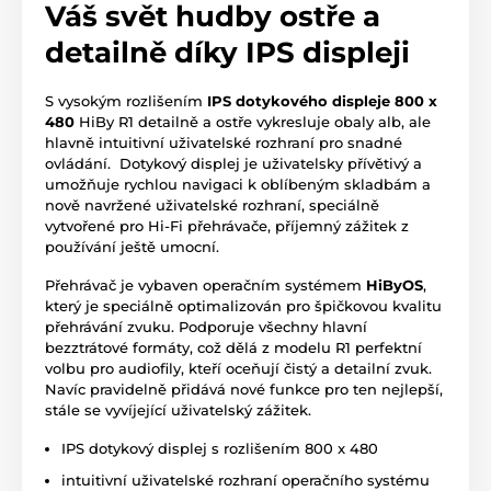
Váš svět hudby ostře a
detailně díky IPS displeji
S vysokým rozlišením
IPS dotykového displeje 800 x
480
HiBy R1 detailně a ostře vykresluje obaly alb, ale
hlavně intuitivní uživatelské rozhraní pro snadné
ovládání. Dotykový displej je uživatelsky přívětivý a
umožňuje rychlou navigaci k oblíbeným skladbám a
nově navržené uživatelské rozhraní, speciálně
vytvořené pro Hi-Fi přehrávače, příjemný zážitek z
používání ještě umocní.
Přehrávač je vybaven operačním systémem
HiByOS
,
který je speciálně optimalizován pro špičkovou kvalitu
přehrávání zvuku. Podporuje všechny hlavní
bezztrátové formáty, což dělá z modelu R1 perfektní
volbu pro audiofily, kteří oceňují čistý a detailní zvuk.
Navíc pravidelně přidává nové funkce pro ten nejlepší,
stále se vyvíjející uživatelský zážitek.
IPS dotykový displej s rozlišením 800 x 480
intuitivní uživatelské rozhraní operačního systému