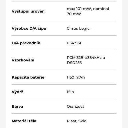
max 101 mW, nominal
Výstupní úroveň
70 mW
Výrobce D/A čipu
Cirrus Logic
D/A převodník
CS43131
PCM 32Bit/384kHz a
Vzorkování
DSD256
Kapacita baterie
1150 mAh
Výdrž
15 h
Barva
Oranžová
Materiál těla
Plast
,
Sklo