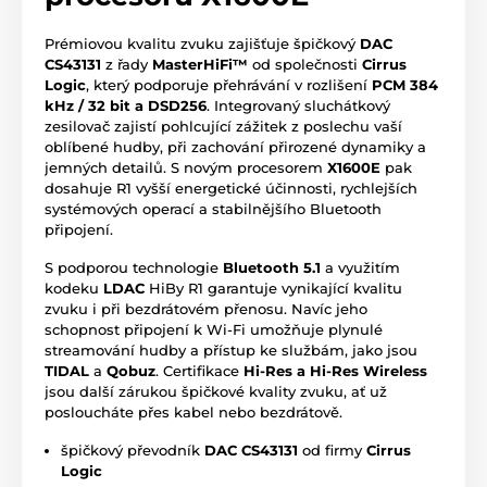
Prémiovou kvalitu zvuku zajišťuje špičkový
DAC
CS43131
z řady
MasterHiFi™
od společnosti
Cirrus
Logic
, který podporuje přehrávání v rozlišení
PCM 384
kHz / 32 bit a DSD256
. Integrovaný sluchátkový
zesilovač zajistí pohlcující zážitek z poslechu vaší
oblíbené hudby, při zachování přirozené dynamiky a
jemných detailů. S novým procesorem
X1600E
pak
dosahuje R1 vyšší energetické účinnosti, rychlejších
systémových operací a stabilnějšího Bluetooth
připojení.
S podporou technologie
Bluetooth 5.1
a využitím
kodeku
LDAC
HiBy R1 garantuje vynikající kvalitu
zvuku i při bezdrátovém přenosu. Navíc jeho
schopnost připojení k Wi-Fi umožňuje plynulé
streamování hudby a přístup ke službám, jako jsou
TIDAL
a
Qobuz
. Certifikace
Hi-Res a Hi-Res Wireless
jsou další zárukou špičkové kvality zvuku, ať už
posloucháte přes kabel nebo bezdrátově.
špičkový převodník
DAC CS43131
od firmy
Cirrus
Logic