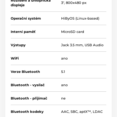
Rozlišení a úhlopříčka
3", 800x480 px
displeje
Operační systém
HiByOS (Linux-based)
Interní paměť
MicroSD card
Výstupy
Jack 3.5 mm
,
USB Audio
WiFi
ano
Verze Bluetooth
5.1
Bluetooth - vysílač
ano
Bluetooth - přijímač
ne
Bluetooth kodeky
AAC
,
SBC
,
aptX™
,
LDAC