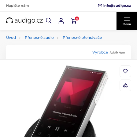
info@audigo.cz
Napište nám
0
Menu
Úvod
Přenosné audio
Přenosné přehrávače
Výrobce