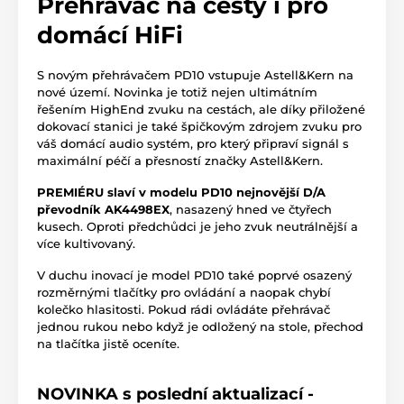
Přehrávač na cesty i pro
domácí HiFi
S novým přehrávačem PD10 vstupuje Astell&Kern na
nové území. Novinka je totiž nejen ultimátním
řešením HighEnd zvuku na cestách, ale díky přiložené
dokovací stanici je také špičkovým zdrojem zvuku pro
váš domácí audio systém, pro který připraví signál s
maximální péčí a přesností značky Astell&Kern.
PREMIÉRU slaví v modelu PD10 nejnovější D/A
převodník
AK4498EX
, nasazený hned ve čtyřech
kusech. Oproti předchůdci je jeho zvuk neutrálnější a
více kultivovaný.
V duchu inovací je model PD10 také poprvé osazený
rozměrnými tlačítky pro ovládání a naopak chybí
kolečko hlasitosti. Pokud rádi ovládáte přehrávač
jednou rukou nebo když je odložený na stole, přechod
na tlačítka jistě oceníte.
NOVINKA s poslední aktualizací -