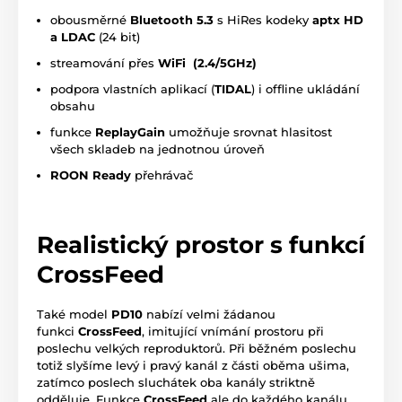
obousměrné
Bluetooth 5.3
s HiRes kodeky
aptx HD
a LDAC
(24 bit)
streamování přes
WiFi (2.4/5GHz)
podpora vlastních aplikací (
TIDAL
) i offline ukládání
obsahu
funkce
ReplayGain
umožňuje srovnat hlasitost
všech skladeb na jednotnou úroveň
ROON Ready
přehrávač
Realistický prostor s funkcí
CrossFeed
Také model
PD10
nabízí velmi žádanou
funkci
CrossFeed
, imitující vnímání prostoru při
poslechu velkých reproduktorů. Při běžném poslechu
totiž slyšíme levý i pravý kanál z části oběma ušima,
zatímco poslech sluchátek oba kanály striktně
odděluje. Funkce
CrossFeed
ale do každého kanálu