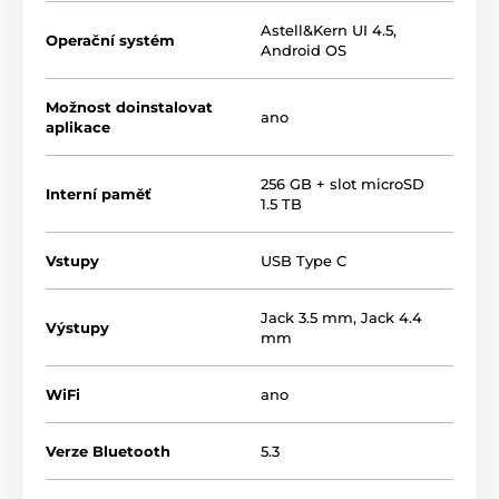
Astell&Kern UI 4.5,
Operační systém
Android OS
Možnost doinstalovat
ano
aplikace
256 GB + slot microSD
Interní paměť
1.5 TB
Vstupy
USB Type C
Jack 3.5 mm
,
Jack 4.4
Výstupy
mm
WiFi
ano
Verze Bluetooth
5.3