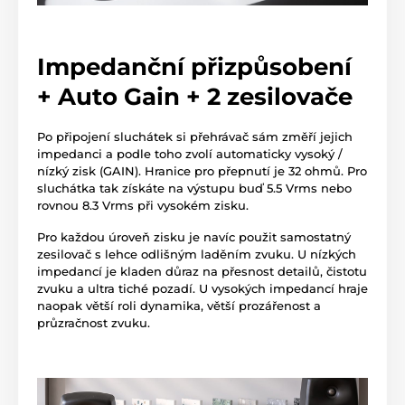
Impedanční přizpůsobení
+ Auto Gain + 2 zesilovače
Po připojení sluchátek si přehrávač sám změří jejich
impedanci a podle toho zvolí automaticky vysoký /
nízký zisk (GAIN). Hranice pro přepnutí je 32 ohmů. Pro
sluchátka tak získáte na výstupu buď 5.5 Vrms nebo
rovnou 8.3 Vrms při vysokém zisku.
Pro každou úroveň zisku je navíc použit samostatný
zesilovač s lehce odlišným laděním zvuku. U nízkých
impedancí je kladen důraz na přesnost detailů, čistotu
zvuku a ultra tiché pozadí. U vysokých impedancí hraje
naopak větší roli dynamika, větší prozářenost a
průzračnost zvuku.