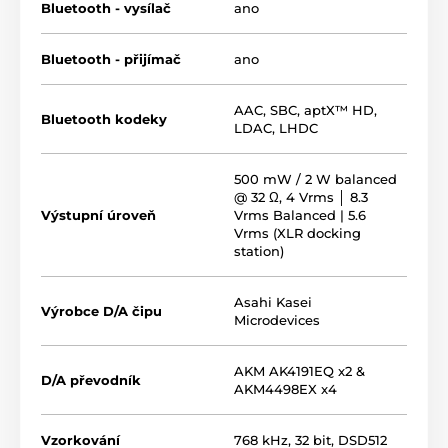
Bluetooth - vysílač
ano
Bluetooth - přijímač
ano
AAC
,
SBC
,
aptX™ HD
,
Bluetooth kodeky
LDAC
,
LHDC
500 mW / 2 W balanced
@ 32 Ω, 4 Vrms │ 8.3
Výstupní úroveň
Vrms Balanced | 5.6
Vrms (XLR docking
station)
Asahi Kasei
Výrobce D/A čipu
Microdevices
AKM AK4191EQ x2 &
D/A převodník
AKM4498EX x4
Vzorkování
768 kHz, 32 bit, DSD512