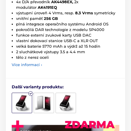
4x D/A převodník
AK4498EX,
2x
modulátor
AK4191EQ
výstupní úroveň 4 Vrms, resp.
8.3 Vrms
symetricky
vnitřní paměť
256 GB
plná integrace operačního systému Android OS
pokročilá DAR technologie z modelu SP4000
funkce externí zvukové karty USB DAC
vlastní dokovací stanice USB-C a XLR OUT
velká baterie 5770 mAh a výdrž až 15 hodin
2 sluchátkové výstupy 3.5 a 4.4 mm
tělo z nerez oceli
Více informací ›
Další varianty produktu: