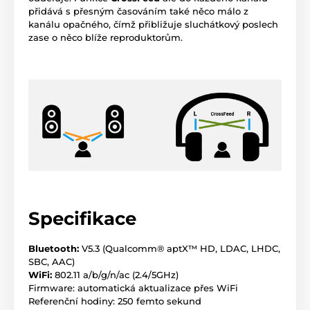
přidává s přesným časováním také něco málo z
kanálu opačného, čímž přibližuje sluchátkový poslech
zase o něco blíže reproduktorům.
Specifikace
Bluetooth:
V5.3 (Qualcomm® aptX™ HD, LDAC, LHDC,
SBC, AAC)
WiFi:
802.11 a/b/g/n/ac (2.4/5GHz)
Firmware: automatická aktualizace přes WiFi
Referenční hodiny: 250 femto sekund