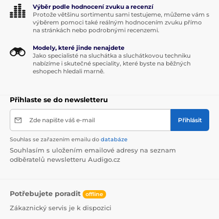
Výběr podle hodnocení zvuku a recenzí
Protože většinu sortimentu sami testujeme, můžeme vám s
výběrem pomoci také reálným hodnocením zvuku přímo
na stránkách nebo podrobnými recenzemi.
Modely, které jinde nenajdete
Jako specialisté na sluchátka a sluchátkovou techniku
nabízíme i skutečné speciality, které byste na běžných
eshopech hledali marně.
Přihlaste se do newsletteru
Zde napište váš e-mail
Přihlásit
Souhlas se zařazením emailu do
databáze
Souhlasím s uložením emailové adresy na seznam
odběratelů newsletteru Audigo.cz
Potřebujete poradit
offline
Zákaznický servis je k dispozici