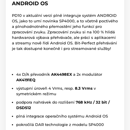
ANDROID OS
PD10 v aktuální verzi plně integruje systém ANDROID
OS, jako to umí novinka SP4000, a to včetně poctivého
a plnohodnotného přemostění jeho funkcí pro
zpracování zvuku. Zpracování zvuku si na 100 % hlídá
hardwarová výbava přehrávače, ale práci s aplikacemi
a streamy nově řídí Android OS. Bit-Perfect přehrávání
je tak dostupné konečně i pro streamované služby!
4x D/A převodník
AK4498EX
a 2x modulátor
AK4191EQ
výstupní úroveň 4 Vrms, resp.
8.3 Vrms
v
symetrickém režimu
podpora nahrávek do rozlišení
768 kHz / 32 bit /
DSD512
plná integrace operačního systému Android OS
pokročilá DAR technologie z modelu SP4000