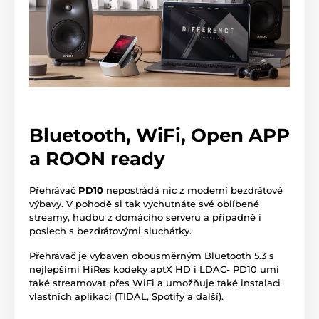
Bluetooth, WiFi, Open APP
a ROON ready
Přehrávač
PD10
nepostrádá nic z moderní bezdrátové
výbavy. V pohodě si tak vychutnáte své oblíbené
streamy, hudbu z domácího serveru a případně i
poslech s bezdrátovými sluchátky.
Přehrávač je vybaven obousměrným Bluetooth 5.3 s
nejlepšími HiRes kodeky aptX HD i LDAC- PD10 umí
také streamovat přes WiFi a umožňuje také instalaci
vlastních aplikací (TIDAL, Spotify a další).