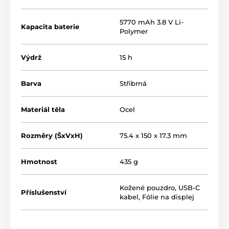
5770 mAh 3.8 V Li-
Kapacita baterie
Polymer
Výdrž
15 h
Barva
Stříbrná
Materiál těla
Ocel
Rozměry (ŠxVxH)
75.4 x 150 x 17.3 mm
Hmotnost
435 g
Kožené pouzdro
,
USB-C
Příslušenství
kabel
,
Fólie na displej