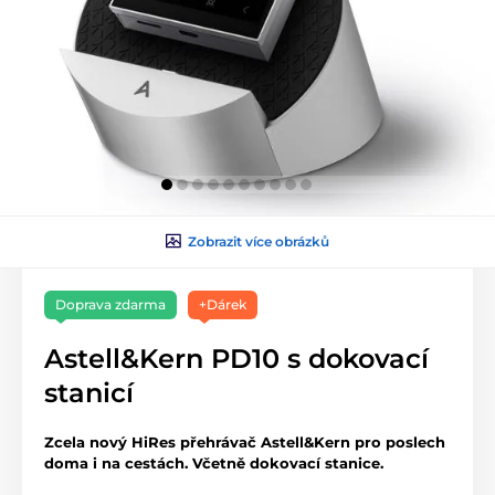
Zobrazit více obrázků
Doprava zdarma
+Dárek
Astell&Kern PD10 s dokovací
stanicí
Zcela nový HiRes přehrávač Astell&Kern pro poslech
doma i na cestách. Včetně dokovací stanice.