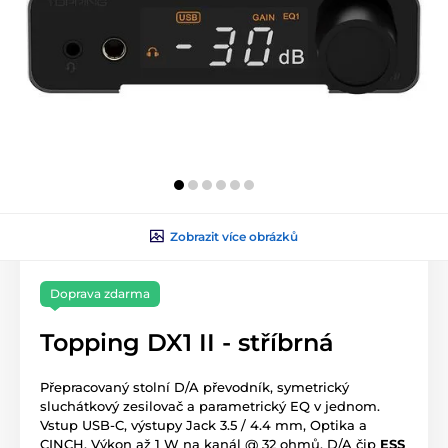
Zobrazit více obrázků
Doprava zdarma
Topping DX1 II - stříbrná
Přepracovaný stolní D/A převodník, symetrický
sluchátkový zesilovač a parametrický EQ v jednom.
Vstup USB-C, výstupy Jack 3.5 / 4.4 mm, Optika a
CINCH. Výkon až 1 W na kanál @ 32 ohmů, D/A čip
ESS