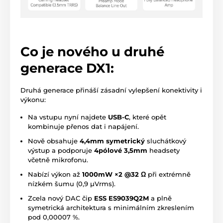
Co je nového u druhé
generace DX1:
Druhá generace přináší zásadní vylepšení konektivity i
výkonu:
Na vstupu nyní najdete
USB-C
, které opět
kombinuje přenos dat i napájení.
Nově obsahuje
4,4mm symetrický
sluchátkový
výstup a podporuje
4pólové 3,5mm
headsety
včetně mikrofonu.
Nabízí výkon až
1000mW ×2 @32 Ω
při extrémně
nízkém šumu (0,9 µVrms).
Zcela nový DAC čip
ESS ES9039Q2M
a plně
symetrická architektura s minimálním zkreslením
pod 0,00007 %.