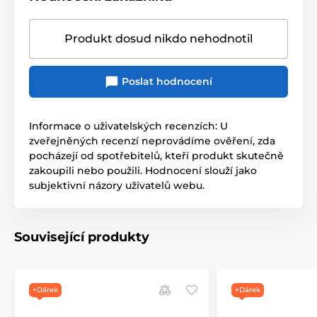
Produkt dosud nikdo nehodnotil
Poslat hodnocení
Informace o uživatelských recenzích: U
zveřejněných recenzí neprovádíme ověření, zda
pocházejí od spotřebitelů, kteří produkt skutečně
zakoupili nebo použili. Hodnocení slouží jako
subjektivní názory uživatelů webu.
Související produkty
+Dárek
+Dárek