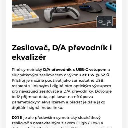
Zesilovač, D/A převodník i
ekvalizér
Plně symetrický
D/A převodník s USB-C vstupem
a
sluchátkovým zesilovačem o výkonu
až 1 W @ 32 Ω
.
Přístroj je možné používat jako samostatné USB
rozhraní s linkovým i digitálním optickým výstupem
pro navazující zesilovače a D/A převodníky. Dovoluje
totiž přijmout data, aplikovat na ně úpravu
parametrickým ekvalizérem a předat je dále jako
digitální signál nebo linku.
DX1 II
je ale především symetrický sluchátkový
zesilovač s nastavitelným ziskem (High / Low) a