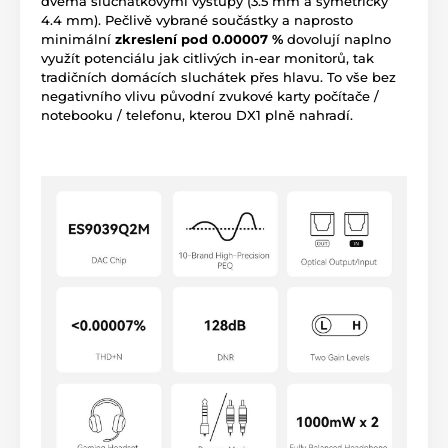
dvěma sluchátkovými výstupy (3.5 mm a symetrický
4.4 mm). Pečlivě vybrané součástky a naprosto
minimální
zkreslení pod 0.00007 %
dovolují naplno
využít potenciálu jak citlivých in-ear monitorů, tak
tradičních domácích sluchátek přes hlavu. To vše bez
negativního vlivu původní zvukové karty počítače /
notebooku / telefonu, kterou DX1 plně nahradí.