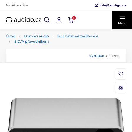
info@audigo.cz
Napište nám
0
Menu
Úvod
Domácí audio
Sluchátkové zesilovače
S D/A převodníkem
Výrobce