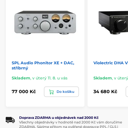
SPL Audio Phonitor XE + DAC,
Violectric DHA 
stříbrný
Skladem
,
v úterý 11. 8. u vás
Skladem
,
v úterý
77 000 Kč
34 680 Kč
Do košíku
Doprava ZDARMA u objednávek nad 2000 Kč
Všechny objednávky v hodnotě nad 2000 Kč vám doručíme
ZDARMA. Sázíme přitom na ověřené dopravce PPL / GLS i