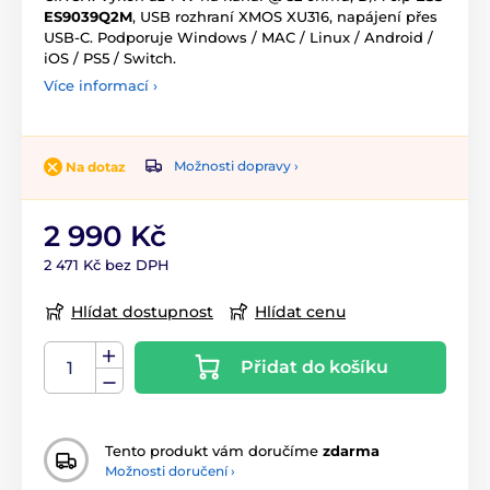
ES9039Q2M
, USB rozhraní XMOS XU316, napájení přes
USB-C. Podporuje Windows / MAC / Linux / Android /
iOS / PS5 / Switch.
Více informací ›
Možnosti dopravy ›
Na dotaz
2 990 Kč
2 471 Kč bez DPH
Hlídat dostupnost
Hlídat cenu
Přidat do košíku
Tento produkt vám doručíme
zdarma
Možnosti doručení ›