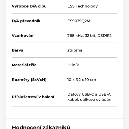
Výrobce D/A čipu
ESS Technology
D/A převodník
ES9039Q2M
Vzorkování
768 kHz, 32 bit, DSD512
Barva
stříbrná
Materiál těla
Hliník
Rozměry (ŠxVxH)
10 x 3.2 x 10 cm
Datový USB-C a USB-A
Příslušenství v balení
kabel, dálkové ovládání
Hodnocení zákazníků