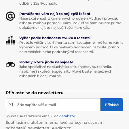
odběr v Zásilkovnách.
Pomůžeme vám najít to nejlepší řešení
Naše zkušenosti z kamenných prodejen Audigo i provozu
eshopu mohou pomoci i vám. Pokud se nám ozvete přímo,
dokážeme najít to nejlepší řešení pro vás.
Výběr podle hodnocení zvuku a recenzí
Protože většinu sortimentu sami testujeme, můžeme vám s
výběrem pomoci také reálným hodnocením zvuku přímo
na stránkách nebo podrobnými recenzemi.
Modely, které jinde nenajdete
Jako specialisté na sluchátka a sluchátkovou techniku
nabízíme i skutečné speciality, které byste na běžných
eshopech hledali marně.
Přihlaste se do newsletteru
Zde napište váš e-mail
Přihlásit
Souhlas se zařazením emailu do
databáze
Souhlasím s uložením emailové adresy na seznam
odběratelů newsletteru Audigo.cz