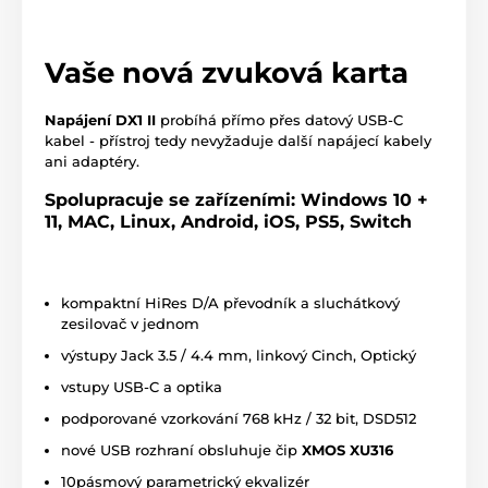
Vaše nová zvuková karta
Napájení DX1 II
probíhá přímo přes datový USB-C
kabel - přístroj tedy nevyžaduje další napájecí kabely
ani adaptéry.
Spolupracuje se zařízeními: Windows 10 +
11, MAC, Linux, Android, iOS, PS5, Switch
kompaktní HiRes D/A převodník a sluchátkový
zesilovač v jednom
výstupy Jack 3.5 / 4.4 mm, linkový Cinch, Optický
vstupy USB-C a optika
podporované vzorkování 768 kHz / 32 bit, DSD512
nové USB rozhraní obsluhuje čip
XMOS XU316
10pásmový parametrický ekvalizér