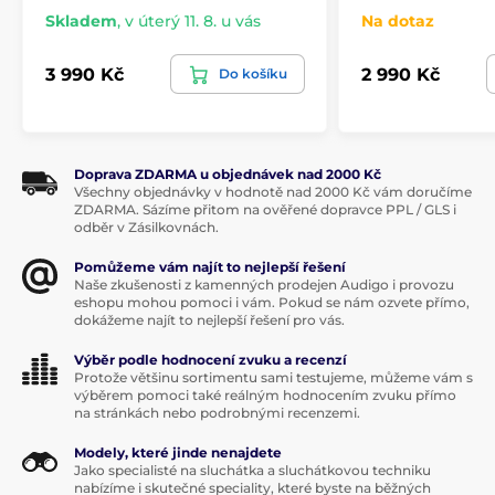
Skladem
,
v úterý 11. 8. u vás
Na dotaz
3 990 Kč
2 990 Kč
Do košíku
Doprava ZDARMA u objednávek nad 2000 Kč
Všechny objednávky v hodnotě nad 2000 Kč vám doručíme
ZDARMA. Sázíme přitom na ověřené dopravce PPL / GLS i
odběr v Zásilkovnách.
Pomůžeme vám najít to nejlepší řešení
Naše zkušenosti z kamenných prodejen Audigo i provozu
eshopu mohou pomoci i vám. Pokud se nám ozvete přímo,
dokážeme najít to nejlepší řešení pro vás.
Výběr podle hodnocení zvuku a recenzí
Protože většinu sortimentu sami testujeme, můžeme vám s
výběrem pomoci také reálným hodnocením zvuku přímo
na stránkách nebo podrobnými recenzemi.
Modely, které jinde nenajdete
Jako specialisté na sluchátka a sluchátkovou techniku
nabízíme i skutečné speciality, které byste na běžných