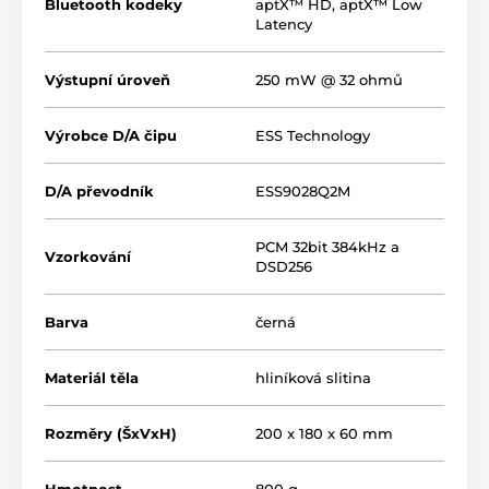
Bluetooth kodeky
aptX™ HD
,
aptX™ Low
Latency
Výstupní úroveň
250 mW @ 32 ohmů
Výrobce D/A čipu
ESS Technology
D/A převodník
ESS9028Q2M
PCM 32bit 384kHz a
Vzorkování
DSD256
Barva
černá
Materiál těla
hliníková slitina
Rozměry (ŠxVxH)
200 x 180 x 60 mm
Hmotnost
800 g