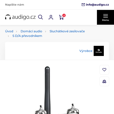
info@audigo.cz
Napište nám
0
Menu
Úvod
Domácí audio
Sluchátkové zesilovače
S D/A převodníkem
Výrobce