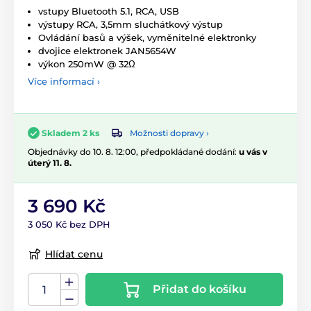
vstupy Bluetooth 5.1, RCA, USB
výstupy RCA, 3,5mm sluchátkový výstup
Ovládání basů a výšek, vyměnitelné elektronky
dvojice elektronek JAN5654W
výkon 250mW @ 32Ω
Více informací ›
Možnosti dopravy ›
Skladem 2 ks
Objednávky do 10. 8. 12:00, předpokládané dodání:
u vás v
úterý 11. 8.
3 690 Kč
3 050 Kč bez DPH
Hlídat cenu
Přidat do košíku