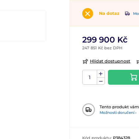
Na dotaz
Mož
299 900 Kč
247 851 Kč bez DPH
Hlídat dostupnost
Tento produkt vá
Možnosti doručení ›
Kód produktu:
P384328