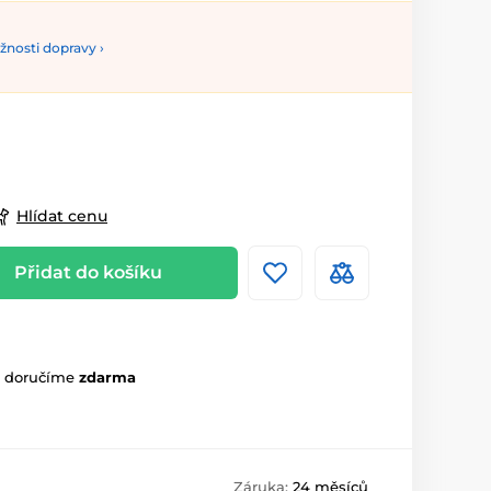
nosti dopravy ›
Hlídat cenu
Přidat do košíku
m doručíme
zdarma
Záruka:
24 měsíců