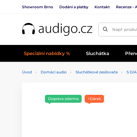
Showroom Brno
Dodání a platby
Kontakt
Recenze - 
Např. produk
Speciální nabídky %
Sluchátka
Přen
Úvod
Domácí audio
Sluchátkové zesilovače
S D/
Doprava zdarma
+Dárek