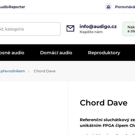
AudioReporter
Porovnává
info@audigo.cz
Nak
t, kategorie
a zí
Napište nám
osné audio
Domácí audio
Reproduktory
A převodníkem
Chord Dave
Chord Dave
Referenční sluchátkový ze
unikátním FPGA čipem Ch