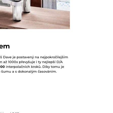
pem
áš Dave je postavený na nejpokročilejším
 až 1000x převyšuje i ty nejlepší D/A
000
interpolačních kroků. Díky tomu je
o šumu a s dokonalým časováním.