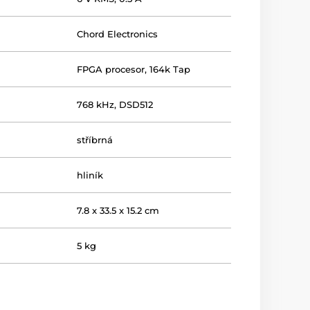
Chord Electronics
FPGA procesor, 164k Tap
768 kHz, DSD512
stříbrná
hliník
7.8 x 33.5 x 15.2 cm
5 kg