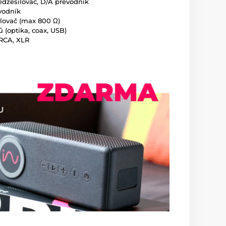
ředzesilovač, D/A převodník
vodník
lovač (max 800 Ω)
 (optika, coax, USB)
 RCA, XLR