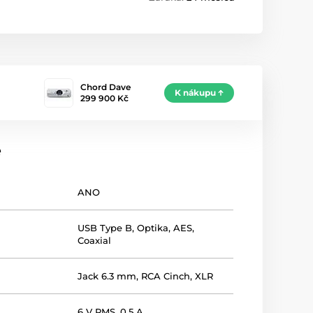
Chord Dave
K nákupu
299 900 Kč
e
ANO
USB Type B
,
Optika
,
AES
,
Coaxial
Jack 6.3 mm
,
RCA Cinch
,
XLR
6 V RMS, 0.5 A