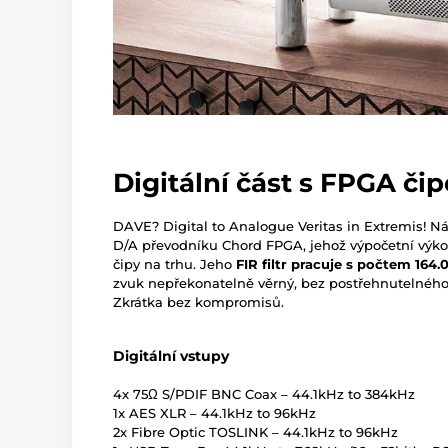
Digitální část s FPGA či
DAVE? Digital to Analogue Veritas in Extremis! N
D/A převodníku Chord FPGA, jehož výpočetní výkon
čipy na trhu. Jeho
FIR filtr pracuje s počtem 164.
zvuk nepřekonatelně věrný, bez postřehnutelnéh
Zkrátka bez kompromisů.
Digitální vstupy
4x 75Ω S/PDIF BNC Coax – 44.1kHz to 384kHz
1x AES XLR – 44.1kHz to 96kHz
2x Fibre Optic TOSLINK – 44.1kHz to 96kHz