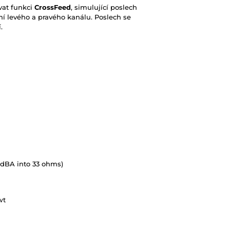
vat funkci
CrossFeed
, simulující poslech
 levého a pravého kanálu. Poslech se
.
 dBA into 33 ohms)
 wt