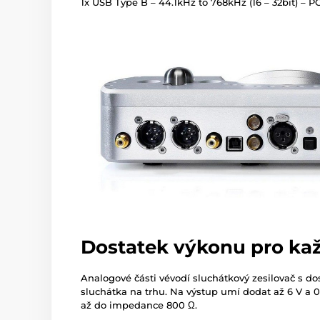
1x USB Type B – 44.1kHz to 768kHz (16 – 32bit) –
Dostatek výkonu pro ka
Analogové části vévodí sluchátkový zesilovač s do
sluchátka na trhu. Na výstup umí dodat až 6 V a 0
až do impedance 800 Ω.