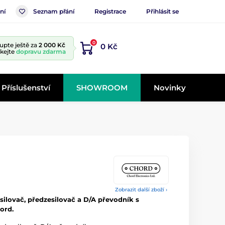
ní
Seznam přání
Registrace
Přihlásit se
0
upte ještě za
2 000 Kč
0 Kč
skejte
dopravu zdarma
Příslušenství
SHOWROOM
Novinky
Zobrazit další zboží ›
silovač, předzesilovač a D/A převodník s
ord.