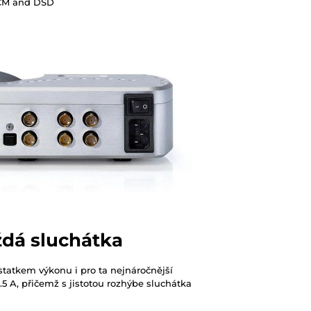
 PCM and DSD
ždá sluchátka
statkem výkonu i pro ta nejnáročnější
.5 A, přičemž s jistotou rozhýbe sluchátka