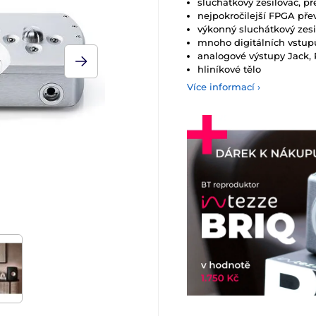
sluchátkový zesilovač, p
nejpokročilejší FPGA pře
výkonný sluchátkový zesi
mnoho digitálních vstupů
analogové výstupy Jack,
hliníkové tělo
Více informací ›