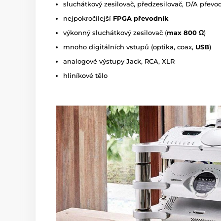
sluchátkový zesilovač, předzesilovač, D/A převo
nejpokročilejší
FPGA převodník
výkonný sluchátkový zesilovač (
max 800 Ω
)
mnoho digitálních vstupů (optika, coax,
USB
)
analogové výstupy Jack, RCA, XLR
hliníkové tělo