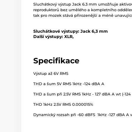
Sluchátkový výstup Jack 6.3 mm umožňuje aktivo
reproduktorů bez umělého a kompletního oddělení
tak pro mozek stává přirozenější a méně unavující
Sluchátkové výstupy: Jack 6,3 mm
Další výstupy: XLR,
Specifikace
Výstup až 6V RMS
THD a šum 5V RMS 1kHz -124 dBA A
THD a šum při 2.5V RMS 1kHz - 127 dBA A wt (-124
THD 1kHz 2.5V RMS 0.000015%
Dynamický rozsah při -60 dBFS 1kHz -127 dBA A