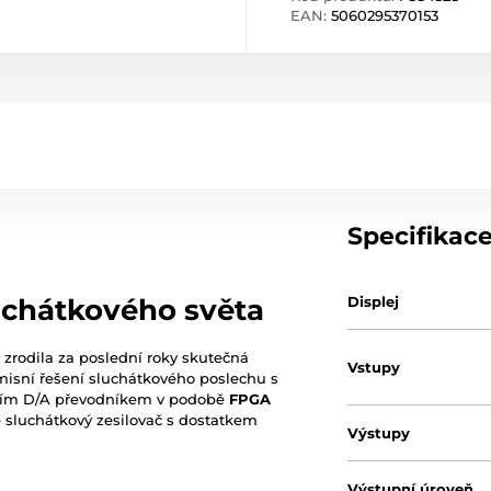
EAN:
5060295370153
Specifikac
Displej
uchátkového světa
zrodila za poslední roky skutečná
Vstupy
isní řešení sluchátkového poslechu s
jším D/A převodníkem v podobě
FPGA
e sluchátkový zesilovač s dostatkem
Výstupy
Výstupní úroveň