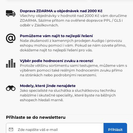
Doprava ZDARMA u objednávek nad 2000 Kč
Všechny objednávky v hodnotě nad 2000 Kč vám doručíme
ZDARMA. Sázíme přitom na ověřené dopravce PPL / GLS i
odběr v Zásilkovnách.
Pomůžeme vám najít to nejlepší řešení
Naše zkušenosti z kamenných prodejen Audigo i provozu
eshopu mohou pomoci i vám. Pokud se nám ozvete přímo,
dokážeme najít to nejlepší řešení pro vás.
Výběr podle hodnocení zvuku a recenzí
Protože většinu sortimentu sami testujeme, můžeme vám s
výběrem pomoci také reálným hodnocením zvuku přímo
na stránkách nebo podrobnými recenzemi.
Modely, které jinde nenajdete
Jako specialisté na sluchátka a sluchátkovou techniku
nabízíme i skutečné speciality, které byste na běžných
eshopech hledali marně.
Přihlaste se do newsletteru
Zde napište váš e-mail
Přihlásit