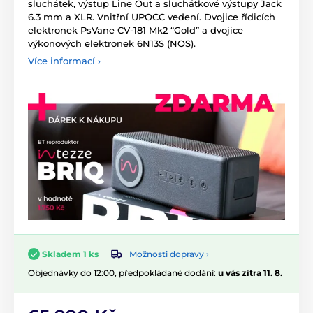
sluchátek, výstup Line Out a sluchátkové výstupy Jack
6.3 mm a XLR. Vnitřní UPOCC vedení. Dvojice řídicích
elektronek PsVane CV-181 Mk2 “Gold” a dvojice
výkonových elektronek 6N13S (NOS).
Více informací ›
Možnosti dopravy ›
Skladem 1 ks
Objednávky do 12:00, předpokládané dodání:
u vás zítra 11. 8.