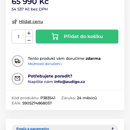
65 990 Kč
54 537 Kč bez DPH
Hlídat cenu
Přidat do košíku
Tento produkt vám doručíme
zdarma
Možnosti doručení ›
Potřebujete poradit?
Napište nám
info@audigo.cz
Kód produktu:
P383541
Záruka:
24 měsíců
EAN:
5905274868057
Popis a parametry