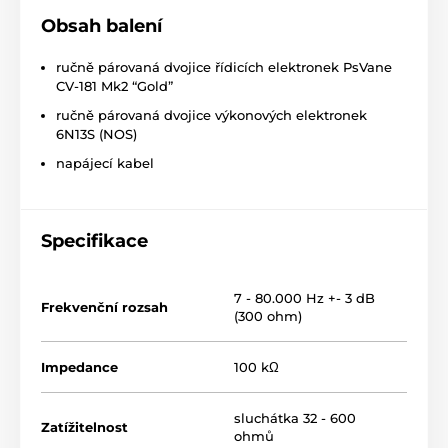
Obsah balení
ručně párovaná dvojice řídicích elektronek PsVane
CV-181 Mk2 “Gold”
ručně párovaná dvojice výkonových elektronek
6N13S (NOS)
napájecí kabel
Specifikace
7 - 80.000 Hz +- 3 dB
Frekvenční rozsah
(300 ohm)
Impedance
100 kΩ
sluchátka 32 - 600
Zatížitelnost
ohmů