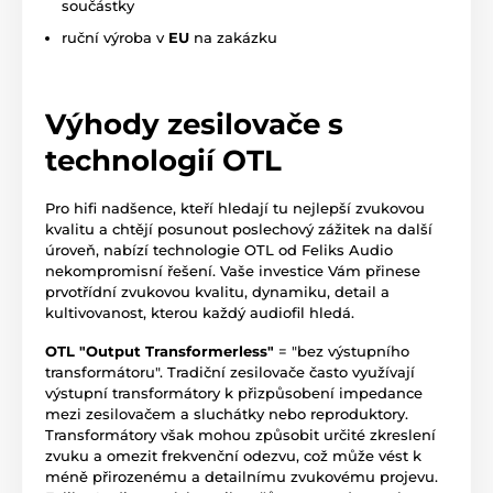
součástky
ruční výroba v
EU
na zakázku
Výhody zesilovače s
technologií OTL
Pro hifi nadšence, kteří hledají tu nejlepší zvukovou
kvalitu a chtějí posunout poslechový zážitek na další
úroveň, nabízí technologie OTL od Feliks Audio
nekompromisní řešení. Vaše investice Vám přinese
prvotřídní zvukovou kvalitu, dynamiku, detail a
kultivovanost, kterou každý audiofil hledá.
OTL "Output Transformerless"
= "bez výstupního
transformátoru". Tradiční zesilovače často využívají
výstupní transformátory k přizpůsobení impedance
mezi zesilovačem a sluchátky nebo reproduktory.
Transformátory však mohou způsobit určité zkreslení
zvuku a omezit frekvenční odezvu, což může vést k
méně přirozenému a detailnímu zvukovému projevu.