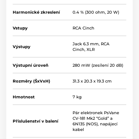
Harmonické zkreslení
0.4 % (300 ohm, 20 W)
Vstupy
RCA Cinch
Jack 6.3 mm
,
RCA
Výstupy
Cinch
,
XLR
Výstupní úroveň
280 mW (zesílení 20 dB)
Rozměry (ŠxVxH)
31.3 x 20.3 x 19.3 cm
Hmotnost
7 kg
Pár elektronek PsVane
CV-181 Mk2 “Gold” a
Příslušenství v balení
6N13S (NOS), napájecí
kabel