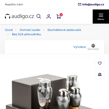
info@audigo.cz
Napište nám
0
Menu
Úvod
Domácí audio
Sluchátkové zesilovače
Bez D/A převodníku
Výrobce