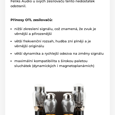
Feliks Audio u svých zesilovačů tento nedostatek
odstranil.
Přínosy OTL zesilovačů:
nižší zkreslení signálu, což znamená, že zvuk je
věrnější a přirozenější
větší frekvenční rozsah, hudba zní plněji a je
věrnější originálu
větší dynamika a rychlejší odezva na změny signálu
maximální kompatibilita s širokou paletou
sluchátek (dynamických i magnetoplanárních)