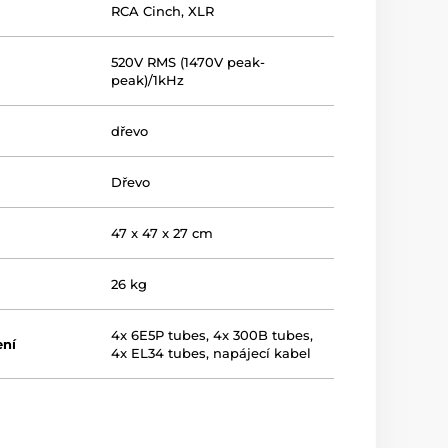
RCA Cinch
,
XLR
520V RMS (1470V peak-
peak)/1kHz
dřevo
Dřevo
47 x 47 x 27 cm
26 kg
4x 6E5P tubes, 4x 300B tubes,
ení
4x EL34 tubes, napájecí kabel