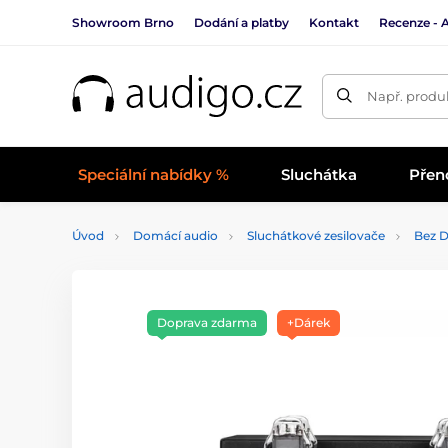
Showroom Brno
Dodání a platby
Kontakt
Recenze - 
Např. produk
Speciální nabídky %
Sluchátka
Přen
Úvod
Domácí audio
Sluchátkové zesilovače
Bez D
Doprava zdarma
+Dárek