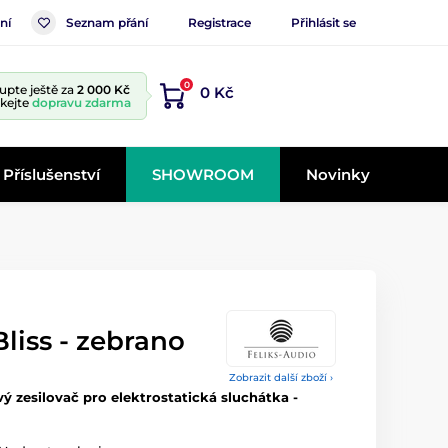
ní
Seznam přání
Registrace
Přihlásit se
0
upte ještě za
2 000 Kč
0 Kč
skejte
dopravu zdarma
Příslušenství
SHOWROOM
Novinky
Bliss - zebrano
Zobrazit další zboží ›
ý zesilovač pro elektrostatická sluchátka -