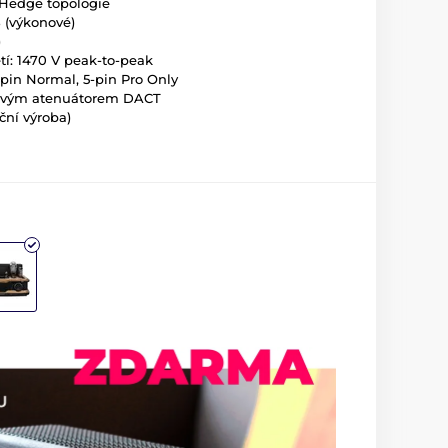
á Hedge topologie
B (výkonové)
)
í: 1470 V peak-to-peak
pin Normal, 5-pin Pro Only
okovým atenuátorem DACT
ční výroba)