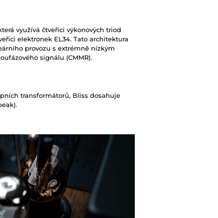
terá využívá čtveřici výkonových triod
eřici elektronek EL34. Tato architektura
ineárního provozu s extrémně nízkým
oufázového signálu (CMMR).
upních transformátorů, Bliss dosahuje
peak).