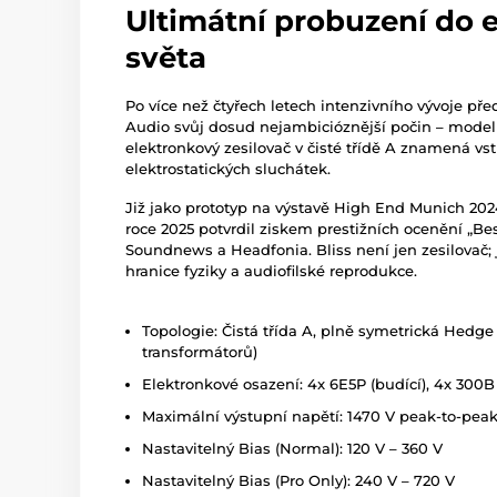
Ultimátní probuzení do 
světa
Po více než čtyřech letech intenzivního vývoje př
Audio svůj dosud nejambicióznější počin – model
elektronkový zesilovač v čisté třídě A znamená vs
elektrostatických sluchátek.
Již jako prototyp na výstavě High End Munich 202
roce 2025 potvrdil ziskem prestižních ocenění „
Soundnews a Headfonia. Bliss není jen zesilovač; 
hranice fyziky a audiofilské reprodukce.
Topologie: Čistá třída A, plně symetrická Hedge
transformátorů)
Elektronkové osazení: 4x 6E5P (budící), 4x 300B
Maximální výstupní napětí: 1470 V peak-to-pea
Nastavitelný Bias (Normal): 120 V – 360 V
Nastavitelný Bias (Pro Only): 240 V – 720 V