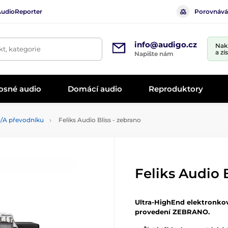
AudioReporter
Porovnává
info@audigo.cz
Nak
t, kategorie
a zí
Napište nám
osné audio
Domácí audio
Reproduktory
/A převodníku
Feliks Audio Bliss - zebrano
Feliks Audio 
Ultra-HighEnd elektronkov
provedení ZEBRANO.