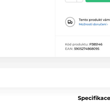
Tento produkt vá
Možnosti doručení ›
Kód produktu:
P385146
EAN:
5905274868095
Specifikac