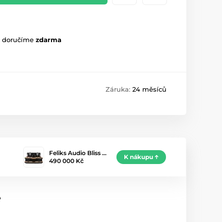
m doručíme
zdarma
Záruka:
24 měsíců
Feliks Audio Bliss …
K nákupu
490 000 Kč
e