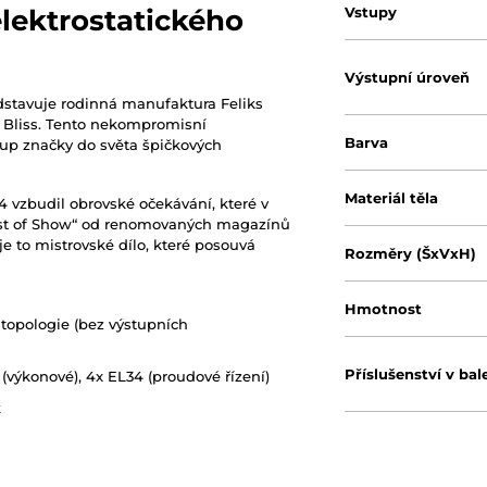
Vstupy
elektrostatického
Výstupní úroveň
edstavuje rodinná manufaktura Feliks
 Bliss. Tento nekompromisní
Barva
tup značky do světa špičkových
Materiál těla
4 vzbudil obrovské očekávání, které v
Best of Show“ od renomovaných magazínů
je to mistrovské dílo, které posouvá
Rozměry (ŠxVxH)
Hmotnost
 topologie (bez výstupních
Příslušenství v bal
 (výkonové), 4x EL34 (proudové řízení)
k