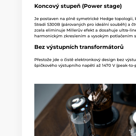
Koncový stupeň (Power stage)
Je postaven na plně symetrické Hedge topologii, k
Stradi S300B (párovaných pro ideální souběh) a čtv
zcela eliminuje Millerův efekt a dosahuje ultra-l
harmonickým zkreslením a vysokým potlačením s
Bez výstupních transformátorů
Přestože jde o čistě elektronkový design bez výst
špičkového výstupního napětí až 1470 V (peak-to-