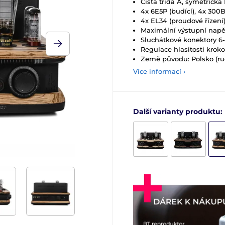
Čistá třída A, symetrick
4x 6E5P (budící), 4x 300
4x EL34 (proudové řízení
Maximální výstupní napět
Sluchátkové konektory 6-
Regulace hlasitosti kr
Země původu: Polsko (ru
Více informací ›
Další varianty produktu: