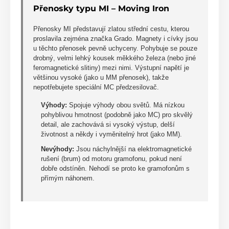
Přenosky typu MI – Moving Iron
Přenosky MI představují zlatou střední cestu, kterou
proslavila zejména značka Grado. Magnety i cívky jsou
u těchto přenosek pevně uchyceny. Pohybuje se pouze
drobný, velmi lehký kousek měkkého železa (nebo jiné
feromagnetické slitiny) mezi nimi. Výstupní napětí je
většinou vysoké (jako u MM přenosek), takže
nepotřebujete speciální MC předzesilovač.
Výhody:
Spojuje výhody obou světů. Má nízkou
pohyblivou hmotnost (podobně jako MC) pro skvělý
detail, ale zachovává si vysoký výstup, delší
životnost a někdy i vyměnitelný hrot (jako MM).
Nevýhody:
Jsou náchylnější na elektromagnetické
rušení (brum) od motoru gramofonu, pokud není
dobře odstíněn. Nehodí se proto ke gramofonům s
přímým náhonem.