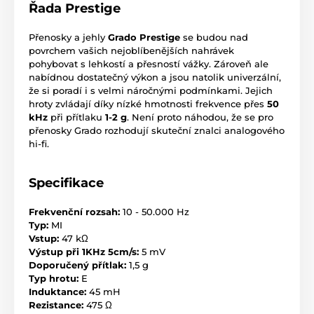
Řada Prestige
Přenosky a jehly
Grado Prestige
se budou nad
povrchem vašich nejoblíbenějších nahrávek
pohybovat s lehkostí a přesností vážky. Zároveň ale
nabídnou dostatečný výkon a jsou natolik univerzální,
že si poradí i s velmi náročnými podmínkami. Jejich
hroty zvládají díky nízké hmotnosti frekvence přes
50
kHz
při přítlaku
1-2 g
. Není proto náhodou, že se pro
přenosky Grado rozhodují skuteční znalci analogového
hi-fi.
Specifikace
Frekvenční rozsah:
10 - 50.000 Hz
Typ:
MI
Vstup:
47 kΩ
Výstup při 1KHz 5cm/s:
5 mV
Doporučený přítlak:
1,5 g
Typ hrotu:
E
Induktance:
45 mH
Rezistance:
475 Ω