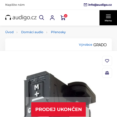
info@audigo.cz
Napište nám
0
Menu
Úvod
Domácí audio
Přenosky
Výrobce
PRODEJ UKONČEN