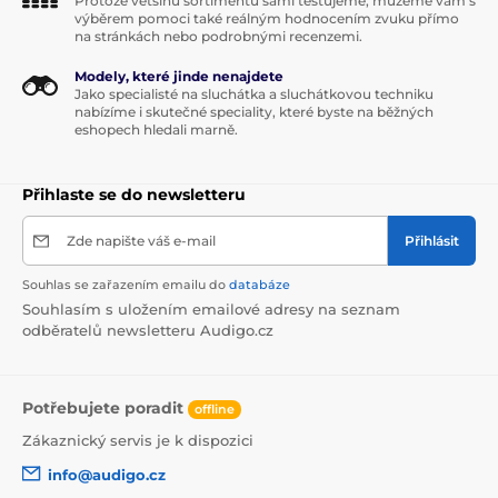
Protože většinu sortimentu sami testujeme, můžeme vám s
výběrem pomoci také reálným hodnocením zvuku přímo
na stránkách nebo podrobnými recenzemi.
Modely, které jinde nenajdete
Jako specialisté na sluchátka a sluchátkovou techniku
nabízíme i skutečné speciality, které byste na běžných
eshopech hledali marně.
Přihlaste se do newsletteru
Zde napište váš e-mail
Přihlásit
Souhlas se zařazením emailu do
databáze
Souhlasím s uložením emailové adresy na seznam
odběratelů newsletteru Audigo.cz
Potřebujete poradit
offline
Zákaznický servis je k dispozici
info@audigo.cz