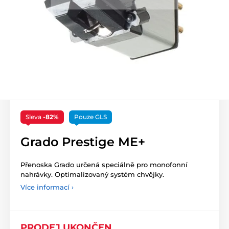
Sleva
-82%
Pouze GLS
Grado Prestige ME+
Přenoska Grado určená speciálně pro monofonní
nahrávky. Optimalizovaný systém chvějky.
Více informací ›
PRODEJ UKONČEN