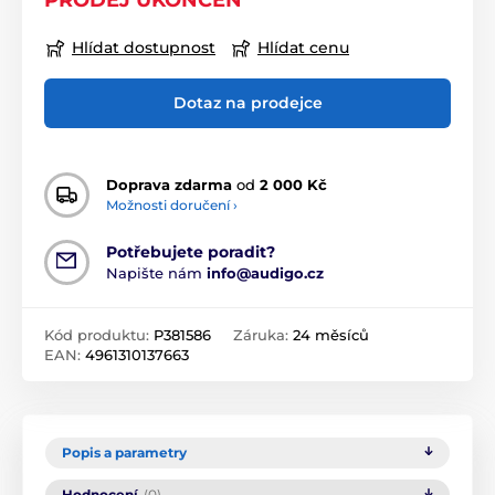
PRODEJ UKONČEN
Hlídat dostupnost
Hlídat cenu
Dotaz na prodejce
Doprava zdarma
od
2 000 Kč
Možnosti doručení ›
Potřebujete poradit?
Napište nám
info@audigo.cz
Kód produktu:
P381586
Záruka:
24 měsíců
EAN:
4961310137663
Popis a parametry
Hodnocení
(0)