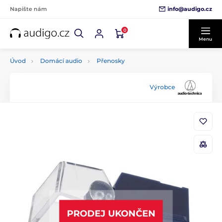
info@audigo.cz
Napište nám
0
Menu
Úvod
Domácí audio
Přenosky
Výrobce
PRODEJ UKONČEN