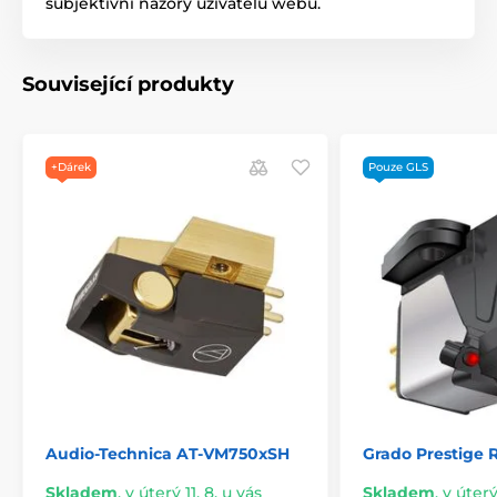
subjektivní názory uživatelů webu.
Související produkty
+Dárek
Pouze GLS
Audio-Technica AT-VM750xSH
Grado Prestige 
Skladem
,
v úterý 11. 8. u vás
Skladem
,
v úterý