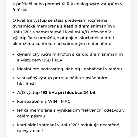
k počítači nebo pomocí XLR k analogovým vstupům v
řetězci.
O kvalitní výstup se stará především rozměrná
dynamická membrána s
kardioidním
snímáním v
úhlu 120° a samozřejmě i kvalitní A/D převodník.
Výstup Jack umožňuje připojení sluchátek a tím i
okamžitou kontrolu nad snímaným materiálem.
dynamický ruční mikrofon s kardioidním snímáním
a výstupem USB i XLR
ideální pro podcasting, dabing i nahrávání v terénu
vestavěný výstup pro sluchátka s ovládáním
hlasitosti
A/D výstup
192 kHz při hloubce 24 bit
kompatibilní s WIN i MAC
lehká membrána s vynikajícím frekvenční odezvou v
celém pásmu
kardioidní snímání v úhlu 120° redukuje nechtěné
ruchy z okolí