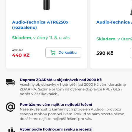
Audio-Technica ATR6250x
Audio-Technica
(rozbaleno)
Skladem
,
v úterý 11. 8. u vás
Skladem
,
v úterý
490 Kč
Do košíku
590 Kč
440 Kč
Doprava ZDARMA u objednávek nad 2000 Kč
Všechny objednávky v hodnotě nad 2000 Kč vám doručíme
ZDARMA. Sázíme přitom na ověřené dopravce PPL / GLS i
odběr v Zásilkovnách.
Pomůžeme vám najít to nejlepší řešení
Naše zkušenosti z kamenných prodejen Audigo i provozu
eshopu mohou pomoci i vám. Pokud se nám ozvete přímo,
dokážeme najít to nejlepší řešení pro vás.
Výběr podle hodnocení zvuku a recenzí