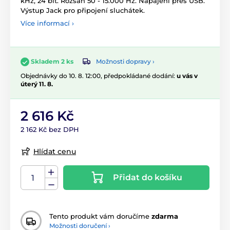
kHz, 24 bit. Rozsah 50 - 15.000 Hz. Napájení přes USB.
Výstup Jack pro připojení sluchátek.
Více informací ›
Možnosti dopravy ›
Skladem 2 ks
Objednávky do 10. 8. 12:00, předpokládané dodání:
u vás v
úterý 11. 8.
2 616 Kč
2 162 Kč bez DPH
Hlídat cenu
Přidat do košíku
Tento produkt vám doručíme
zdarma
Možnosti doručení ›