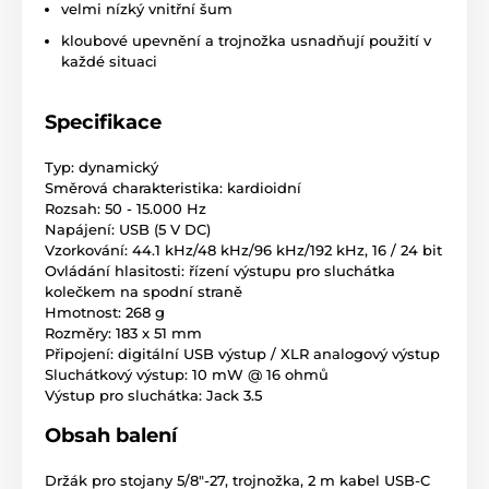
velmi nízký vnitřní šum
kloubové upevnění a trojnožka usnadňují použití v
každé situaci
Specifikace
Typ: dynamický
Směrová charakteristika: kardioidní
Rozsah: 50 - 15.000 Hz
Napájení: USB (5 V DC)
Vzorkování: 44.1 kHz/48 kHz/96 kHz/192 kHz, 16 / 24 bit
Ovládání hlasitosti: řízení výstupu pro sluchátka
kolečkem na spodní straně
Hmotnost: 268 g
Rozměry: 183 x 51 mm
Připojení: digitální USB výstup / XLR analogový výstup
Sluchátkový výstup: 10 mW @ 16 ohmů
Výstup pro sluchátka: Jack 3.5
Obsah balení
Držák pro stojany 5/8"-27, trojnožka, 2 m kabel USB-C