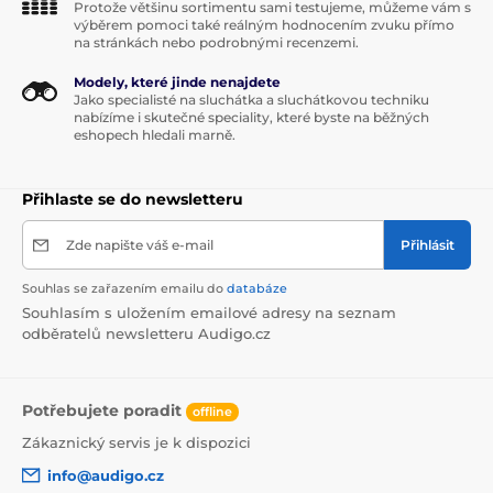
Protože většinu sortimentu sami testujeme, můžeme vám s
výběrem pomoci také reálným hodnocením zvuku přímo
na stránkách nebo podrobnými recenzemi.
Modely, které jinde nenajdete
Jako specialisté na sluchátka a sluchátkovou techniku
nabízíme i skutečné speciality, které byste na běžných
eshopech hledali marně.
Přihlaste se do newsletteru
Zde napište váš e-mail
Přihlásit
Souhlas se zařazením emailu do
databáze
Souhlasím s uložením emailové adresy na seznam
odběratelů newsletteru Audigo.cz
Potřebujete poradit
offline
Zákaznický servis je k dispozici
info@audigo.cz