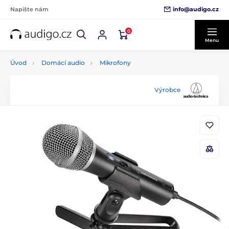
info@audigo.cz
Napište nám
0
Menu
Úvod
Domácí audio
Mikrofony
Výrobce