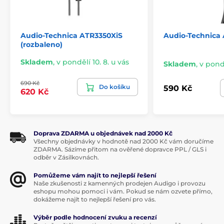
Audio-Technica ATR3350XiS
Audio-Technica
(rozbaleno)
Skladem
,
v pondělí 10. 8. u vás
Skladem
,
v pondě
690 Kč
Do košíku
590 Kč
620 Kč
Doprava ZDARMA u objednávek nad 2000 Kč
Všechny objednávky v hodnotě nad 2000 Kč vám doručíme
ZDARMA. Sázíme přitom na ověřené dopravce PPL / GLS i
odběr v Zásilkovnách.
Pomůžeme vám najít to nejlepší řešení
Naše zkušenosti z kamenných prodejen Audigo i provozu
eshopu mohou pomoci i vám. Pokud se nám ozvete přímo,
dokážeme najít to nejlepší řešení pro vás.
Výběr podle hodnocení zvuku a recenzí