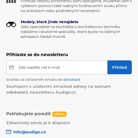
Protože většinu sortimentu sami testujeme, můžeme vám s
výběrem pomoci také reálným hodnocením zvuku přímo
na stránkách nebo podrobnými recenzemi.
Modely, které jinde nenajdete
Jako specialisté na sluchátka a sluchátkovou techniku
nabízíme i skutečné speciality, které byste na běžných
eshopech hledali marně.
Přihlaste se do newsletteru
Zde napište váš e-mail
Přihlásit
Souhlas se zařazením emailu do
databáze
Souhlasím s uložením emailové adresy na seznam
odběratelů newsletteru Audigo.cz
Potřebujete poradit
offline
Zákaznický servis je k dispozici
info@audigo.cz