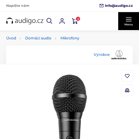
info@audigo.cz
Napište nám
0
Menu
Úvod
Domácí audio
Mikrofony
Výrobce