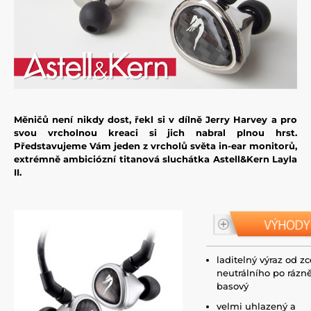
Měničů není nikdy dost, řekl si v dílně Jerry Harvey a pro
svou vrcholnou kreaci si jich nabral plnou hrst.
Představujeme Vám jeden z vrcholů světa in-ear monitorů,
extrémně ambiciózní titanová sluchátka Astell&Kern Layla
II.
laditelný výraz od zc
neutrálního po rázn
basový
velmi uhlazený a