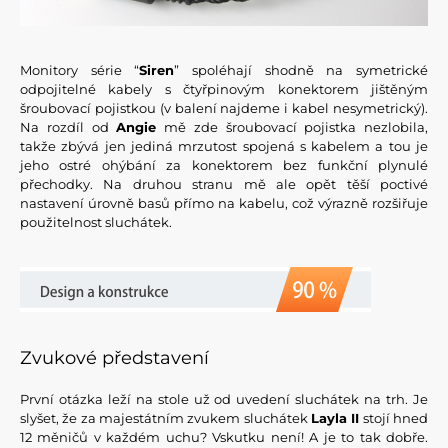
Monitory série “
Siren
” spoléhají shodně na symetrické
odpojitelné kabely s čtyřpinovým konektorem jištěným
šroubovací pojistkou (v balení najdeme i kabel nesymetrický).
Na rozdíl od
Angie
mě zde šroubovací pojistka nezlobila,
takže zbývá jen jediná mrzutost spojená s kabelem a tou je
jeho ostré ohýbání za konektorem bez funkční plynulé
přechodky. Na druhou stranu mě ale opět těší poctivé
nastavení úrovně basů přímo na kabelu, což výrazně rozšiřuje
použitelnost sluchátek.
Zvukové představení
První otázka leží na stole už od uvedení sluchátek na trh. Je
slyšet, že za majestátním zvukem sluchátek
Layla II
stojí hned
12 měničů v každém uchu? Vskutku není! A je to tak dobře.