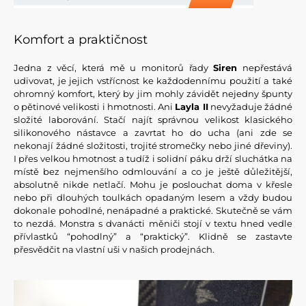
Komfort a praktičnost
Jedna z věcí, která mě u monitorů řady
Siren
nepřestává
udivovat, je jejich vstřícnost ke každodennímu použití a také
ohromný komfort, který by jim mohly závidět nejedny špunty
o pětinové velikosti i hmotnosti. Ani
Layla II
nevyžaduje žádné
složité laborování. Stačí najít správnou velikost klasického
silikonového nástavce a zavrtat ho do ucha (ani zde se
nekonají žádné složitosti, trojité stromečky nebo jiné dřeviny).
I přes velkou hmotnost a tudíž i solidní páku drží sluchátka na
místě bez nejmenšího odmlouvání a co je ještě důležitější,
absolutně nikde netlačí. Mohu je poslouchat doma v křesle
nebo při dlouhých toulkách opadaným lesem a vždy budou
dokonale pohodlné, nenápadné a praktické. Skutečně se vám
to nezdá. Monstra s dvanácti měniči stojí v textu hned vedle
přívlastků “pohodlný” a “praktický”. Klidně se zastavte
přesvědčit na vlastní uši v našich prodejnách.