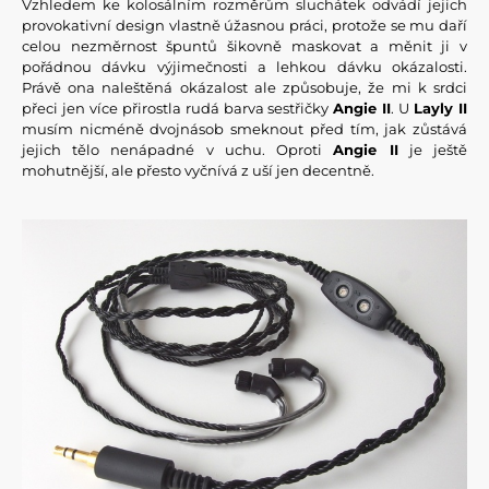
Vzhledem ke kolosálním rozměrům sluchátek odvádí jejich
provokativní design vlastně úžasnou práci, protože se mu daří
celou nezměrnost špuntů šikovně maskovat a měnit ji v
pořádnou dávku výjimečnosti a lehkou dávku okázalosti.
Právě ona naleštěná okázalost ale způsobuje, že mi k srdci
přeci jen více přirostla rudá barva sestřičky
Angie II
. U
Layly II
musím nicméně dvojnásob smeknout před tím, jak zůstává
jejich tělo nenápadné v uchu. Oproti
Angie II
je ještě
mohutnější, ale přesto vyčnívá z uší jen decentně.