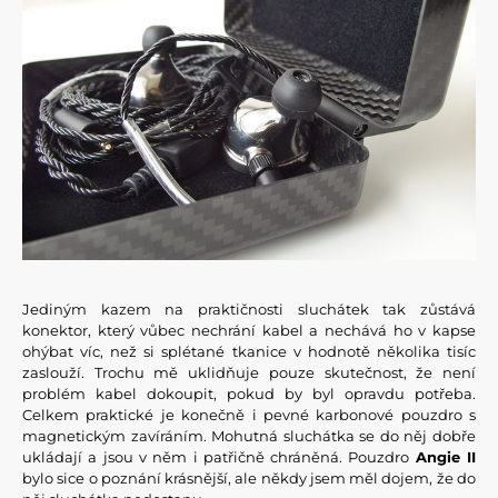
Jediným kazem na praktičnosti sluchátek tak zůstává
konektor, který vůbec nechrání kabel a nechává ho v kapse
ohýbat víc, než si splétané tkanice v hodnotě několika tisíc
zaslouží. Trochu mě uklidňuje pouze skutečnost, že není
problém kabel dokoupit, pokud by byl opravdu potřeba.
Celkem praktické je konečně i pevné karbonové pouzdro s
magnetickým zavíráním. Mohutná sluchátka se do něj dobře
ukládají a jsou v něm i patřičně chráněná. Pouzdro
Angie II
bylo sice o poznání krásnější, ale někdy jsem měl dojem, že do