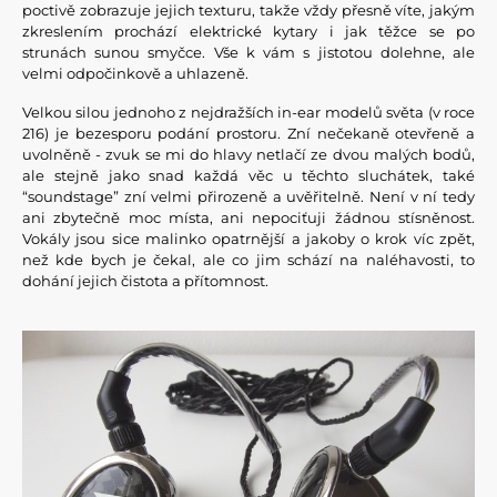
poctivě zobrazuje jejich texturu, takže vždy přesně víte, jakým
zkreslením prochází elektrické kytary i jak těžce se po
strunách sunou smyčce. Vše k vám s jistotou dolehne, ale
velmi odpočinkově a uhlazeně.
Velkou silou jednoho z nejdražších in-ear modelů světa (v roce
216) je bezesporu podání prostoru. Zní nečekaně otevřeně a
uvolněně - zvuk se mi do hlavy netlačí ze dvou malých bodů,
ale stejně jako snad každá věc u těchto sluchátek, také
“soundstage” zní velmi přirozeně a uvěřitelně. Není v ní tedy
ani zbytečně moc místa, ani nepociťuji žádnou stísněnost.
Vokály jsou sice malinko opatrnější a jakoby o krok víc zpět,
než kde bych je čekal, ale co jim schází na naléhavosti, to
dohání jejich čistota a přítomnost.