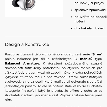
neunavující projev
špičkové zpracování
neuvěřitelně pohod
nošení
dva kabely v balení
Design a konstrukce
Působivé titanové tělo vrcholného modelu celé série “
Siren
”
pojalo nakonec jen těžko uvěřitelných
12 měničů
typu
Balanced Armature
. K dosažení požadovaného stupně
dokonalosti totiž Jerry potřeboval po čtyřech měničích pro
výšky, středy a basy. Mezi ně zapojil několik extra pokročilých
výhybek čtvrtého řádu a vše zakončil třemi samostatnými
zvukovody z nerez oceli, které mají za cíl dokonale sladit fázi
jednotlivých pásem. To vše se přitom stále vešlo do sluchátek
kategorie “in-ear”, i když je pravda, že přímo v uchu se ze
sluchátek nachází jen menší část. Zbytek zůstává těsně před
ním.