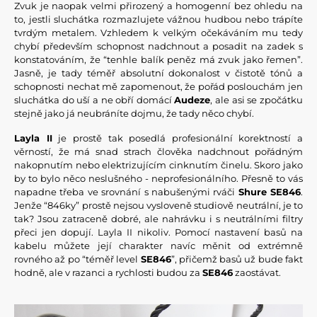
Zvuk je naopak velmi přirozený a homogenní bez ohledu na
to, jestli sluchátka rozmazlujete vážnou hudbou nebo trápíte
tvrdým metalem. Vzhledem k velkým očekáváním mu tedy
chybí především schopnost nadchnout a posadit na zadek s
konstatováním, že “tenhle balík peněz má zvuk jako řemen”.
Jasně, je tady téměř absolutní dokonalost v čistotě tónů a
schopnosti nechat mě zapomenout, že pořád poslouchám jen
sluchátka do uší a ne obří domácí
Audeze
, ale asi se zpočátku
stejně jako já neubráníte dojmu, že tady něco chybí.
Layla II
je prostě tak posedlá profesionální korektností a
věrností, že má snad strach člověka nadchnout pořádným
nakopnutím nebo elektrizujícím cinknutím činelu. Skoro jako
by to bylo něco neslušného - neprofesionálního. Přesně to vás
napadne třeba ve srovnání s nabušenými rváči
Shure SE846
.
Jenže “846ky” prostě nejsou vysloveně studiově neutrální, je to
tak? Jsou zatraceně dobré, ale nahrávku i s neutrálními filtry
přeci jen dopují. Layla II nikoliv. Pomocí nastavení basů na
kabelu můžete její charakter navíc měnit od extrémně
rovného až po “téměř level
SE846
”, přičemž basů už bude fakt
hodně, ale v razanci a rychlosti budou za
SE846
zaostávat.