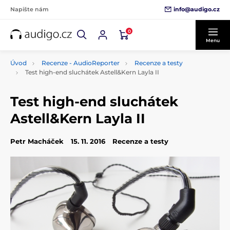
info@audigo.cz
Napište nám
0
Menu
Úvod
Recenze - AudioReporter
Recenze a testy
Test high-end sluchátek Astell&Kern Layla II
Test high-end sluchátek
Astell&Kern Layla II
Petr Macháček
15. 11. 2016
Recenze a testy