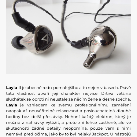
Layla II
je obecně rodu pomalejšího a to nejen v basech. Právě
tato vlastnost utváří její charakter nejvíce. Drtivá většina
sluchátek se oproti ní neustále za něčím žene a děsně spěchá.
Layla
je vzhledem ke svému profesionálnímu zaměření
naopak až neuvěřitelně relaxovaná a poslouchatelná dlouhé
hodiny bez delší přestávky. Nehoní každý elektron, který je
možné z nahrávky vytěžit, a proto zní lehce zastřeně, ale ve
skutečnosti žádné detaily neopomíná, pouze vám s nimi
nemává před očima, jako by to byl nějaký Jackpot. U nástrojů