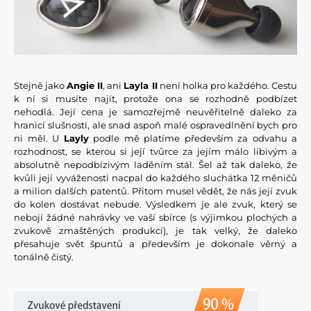
Stejně jako
Angie II
, ani
Layla II
není holka pro každého. Cestu
k ní si musíte najít, protože ona se rozhodně podbízet
nehodlá. Její cena je samozřejmě neuvěřitelně daleko za
hranicí slušnosti, ale snad aspoň malé ospravedlnění bych pro
ni měl. U
Layly
podle mě platíme především za odvahu a
rozhodnost, se kterou si její tvůrce za jejím málo líbivým a
absolutně nepodbízivým laděním stál. Šel až tak daleko, že
kvůli její vyváženosti nacpal do každého sluchátka 12 měničů
a milion dalších patentů. Přitom musel vědět, že nás její zvuk
do kolen dostávat nebude. Výsledkem je ale zvuk, který se
nebojí žádné nahrávky ve vaší sbírce (s výjimkou plochých a
zvukově zmaštěných produkcí), je tak velký, že daleko
přesahuje svět špuntů a především je dokonale věrný a
tonálně čistý.